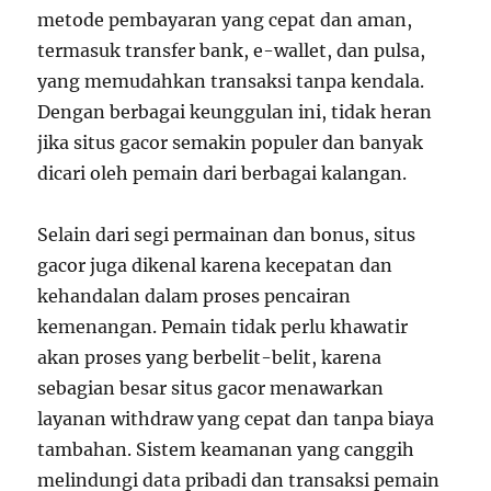
metode pembayaran yang cepat dan aman,
termasuk transfer bank, e-wallet, dan pulsa,
yang memudahkan transaksi tanpa kendala.
Dengan berbagai keunggulan ini, tidak heran
jika situs gacor semakin populer dan banyak
dicari oleh pemain dari berbagai kalangan.
Selain dari segi permainan dan bonus, situs
gacor juga dikenal karena kecepatan dan
kehandalan dalam proses pencairan
kemenangan. Pemain tidak perlu khawatir
akan proses yang berbelit-belit, karena
sebagian besar situs gacor menawarkan
layanan withdraw yang cepat dan tanpa biaya
tambahan. Sistem keamanan yang canggih
melindungi data pribadi dan transaksi pemain