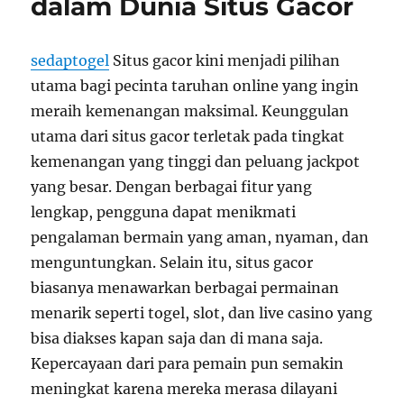
dalam Dunia Situs Gacor
dengan
Sistem
Modern
sedaptogel
Situs gacor kini menjadi pilihan
utama bagi pecinta taruhan online yang ingin
meraih kemenangan maksimal. Keunggulan
utama dari situs gacor terletak pada tingkat
kemenangan yang tinggi dan peluang jackpot
yang besar. Dengan berbagai fitur yang
lengkap, pengguna dapat menikmati
pengalaman bermain yang aman, nyaman, dan
menguntungkan. Selain itu, situs gacor
biasanya menawarkan berbagai permainan
menarik seperti togel, slot, dan live casino yang
bisa diakses kapan saja dan di mana saja.
Kepercayaan dari para pemain pun semakin
meningkat karena mereka merasa dilayani