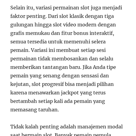
Selain itu, variasi permainan slot juga menjadi
faktor penting. Dari slot klasik dengan tiga
gulungan hingga slot video modern dengan
grafis memukau dan fitur bonus interaktif,
semua tersedia untuk memenuhi selera
pemain. Variasi ini membuat setiap sesi
permainan tidak membosankan dan selalu
memberikan tantangan baru. Jika Anda tipe
pemain yang senang dengan sensasi dan
kejutan, slot progresif bisa menjadi pilihan
karena menawarkan jackpot yang terus
bertambah setiap kali ada pemain yang
memasang taruhan.
Tidak kalah penting adalah manajemen modal
saat bermain slot. Banyak pemain pemula