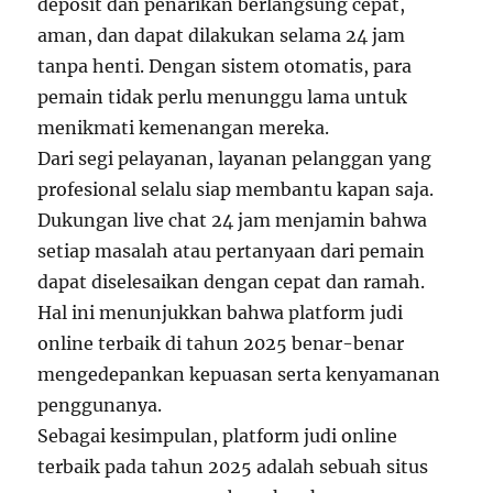
deposit dan penarikan berlangsung cepat,
aman, dan dapat dilakukan selama 24 jam
tanpa henti. Dengan sistem otomatis, para
pemain tidak perlu menunggu lama untuk
menikmati kemenangan mereka.
Dari segi pelayanan, layanan pelanggan yang
profesional selalu siap membantu kapan saja.
Dukungan live chat 24 jam menjamin bahwa
setiap masalah atau pertanyaan dari pemain
dapat diselesaikan dengan cepat dan ramah.
Hal ini menunjukkan bahwa platform judi
online terbaik di tahun 2025 benar-benar
mengedepankan kepuasan serta kenyamanan
penggunanya.
Sebagai kesimpulan, platform judi online
terbaik pada tahun 2025 adalah sebuah situs