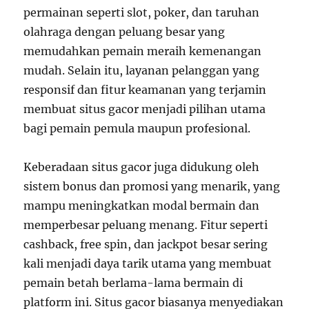
permainan seperti slot, poker, dan taruhan
olahraga dengan peluang besar yang
memudahkan pemain meraih kemenangan
mudah. Selain itu, layanan pelanggan yang
responsif dan fitur keamanan yang terjamin
membuat situs gacor menjadi pilihan utama
bagi pemain pemula maupun profesional.
Keberadaan situs gacor juga didukung oleh
sistem bonus dan promosi yang menarik, yang
mampu meningkatkan modal bermain dan
memperbesar peluang menang. Fitur seperti
cashback, free spin, dan jackpot besar sering
kali menjadi daya tarik utama yang membuat
pemain betah berlama-lama bermain di
platform ini. Situs gacor biasanya menyediakan