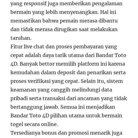
yang responsif juga memberikan pengalaman
bermain yang lebih menyenangkan. Hal ini
memastikan bahwa pemain merasa dibantu
dan tidak merasa dirugikan saat melakukan
taruhan.
Fitur live chat dan proses pembayaran yang
cepat adalah daya tarik utama dari Bandar Toto
4D. Banyak bettor memilih platform ini karena
kemudahan dalam deposit dan penarikan serta
proses verifikasi yang cepat. Selain itu, sistem
keamanan yang canggih melindungi data
pribadi serta transaksi dari ancaman yang tidak
bertanggung jawab. Semua ini menjadikan
Bandar Toto 4D pilihan utama untuk bermain
togel secara online.
Tersedianya bonus dan promosi menarik juga