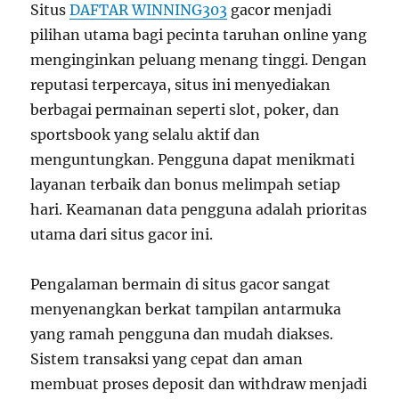
Situs
DAFTAR WINNING303
gacor menjadi
pilihan utama bagi pecinta taruhan online yang
menginginkan peluang menang tinggi. Dengan
reputasi terpercaya, situs ini menyediakan
berbagai permainan seperti slot, poker, dan
sportsbook yang selalu aktif dan
menguntungkan. Pengguna dapat menikmati
layanan terbaik dan bonus melimpah setiap
hari. Keamanan data pengguna adalah prioritas
utama dari situs gacor ini.
Pengalaman bermain di situs gacor sangat
menyenangkan berkat tampilan antarmuka
yang ramah pengguna dan mudah diakses.
Sistem transaksi yang cepat dan aman
membuat proses deposit dan withdraw menjadi