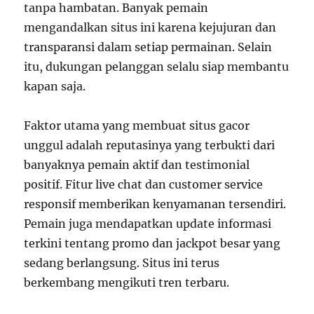
tanpa hambatan. Banyak pemain
mengandalkan situs ini karena kejujuran dan
transparansi dalam setiap permainan. Selain
itu, dukungan pelanggan selalu siap membantu
kapan saja.
Faktor utama yang membuat situs gacor
unggul adalah reputasinya yang terbukti dari
banyaknya pemain aktif dan testimonial
positif. Fitur live chat dan customer service
responsif memberikan kenyamanan tersendiri.
Pemain juga mendapatkan update informasi
terkini tentang promo dan jackpot besar yang
sedang berlangsung. Situs ini terus
berkembang mengikuti tren terbaru.