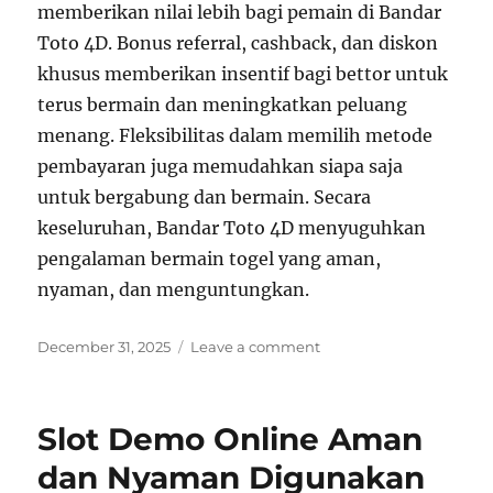
memberikan nilai lebih bagi pemain di Bandar
Toto 4D. Bonus referral, cashback, dan diskon
khusus memberikan insentif bagi bettor untuk
terus bermain dan meningkatkan peluang
menang. Fleksibilitas dalam memilih metode
pembayaran juga memudahkan siapa saja
untuk bergabung dan bermain. Secara
keseluruhan, Bandar Toto 4D menyuguhkan
pengalaman bermain togel yang aman,
nyaman, dan menguntungkan.
Posted
on
December 31, 2025
Leave a comment
on
Layanan
Bandar
Togel
Slot Demo Online Aman
Toto
4D
dan Nyaman Digunakan
Legal