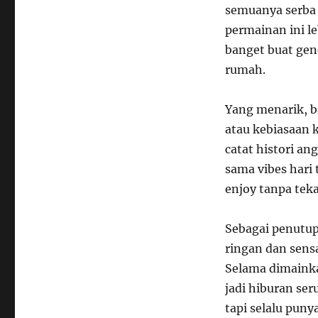
semuanya serba 
permainan ini le
banget buat gene
rumah.
Yang menarik, 
atau kebiasaan k
catat histori an
sama vibes hari
enjoy tanpa tek
Sebagai penutup
ringan dan sens
Selama dimainka
jadi hiburan se
tapi selalu puny