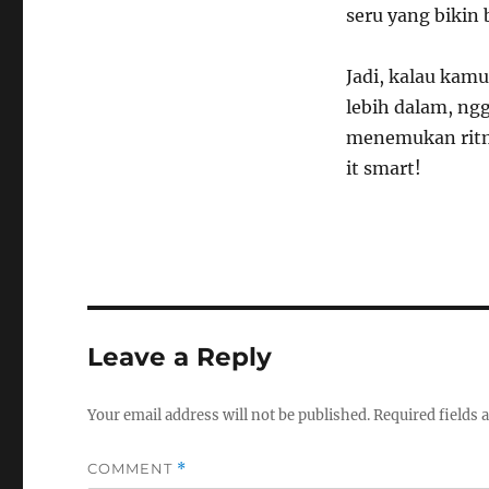
seru yang bikin 
Jadi, kalau kamu
lebih dalam, ngg
menemukan ritme
it smart!
Leave a Reply
Your email address will not be published.
Required fields
COMMENT
*