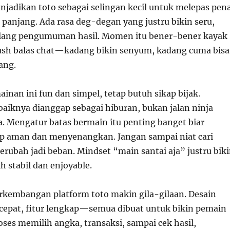
jadikan toto sebagai selingan kecil untuk melepas pen
s panjang. Ada rasa deg-degan yang justru bikin seru,
lang pengumuman hasil. Momen itu bener-bener kayak
ush balas chat—kadang bikin senyum, kadang cuma bisa
ang.
inan ini fun dan simpel, tetap butuh sikap bijak.
baiknya dianggap sebagai hiburan, bukan jalan ninja
a. Mengatur batas bermain itu penting banget biar
etap aman dan menyenangkan. Jangan sampai niat cari
rubah jadi beban. Mindset “main santai aja” justru bik
 stabil dan enjoyable.
perkembangan platform toto makin gila-gilaan. Desain
cepat, fitur lengkap—semua dibuat untuk bikin pemain
ses memilih angka, transaksi, sampai cek hasil,