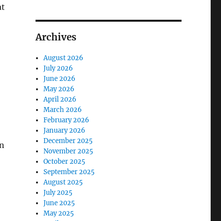
at
Archives
August 2026
July 2026
June 2026
May 2026
April 2026
March 2026
February 2026
January 2026
December 2025
in
November 2025
October 2025
September 2025
August 2025
July 2025
June 2025
May 2025