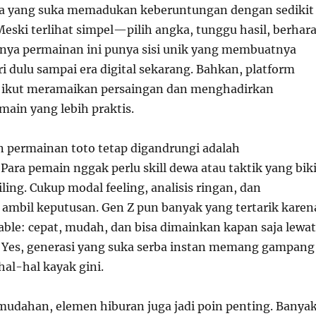
a yang suka memadukan keberuntungan dengan sedikit
 Meski terlihat simpel—pilih angka, tunggu hasil, berhar
a permainan ini punya sisi unik yang membuatnya
ri dulu sampai era digital sekarang. Bahkan, platform
ikut meramaikan persaingan dan menghadirkan
ain yang lebih praktis.
an permainan toto tetap digandrungi adalah
ara pemain nggak perlu skill dewa atau taktik yang bik
iling. Cukup modal feeling, analisis ringan, dan
 ambil keputusan. Gen Z pun banyak yang tertarik karen
able: cepat, mudah, dan bisa dimainkan kapan saja lewat
. Yes, generasi yang suka serba instan memang gampang
hal-hal kayak gini.
emudahan, elemen hiburan juga jadi poin penting. Banya