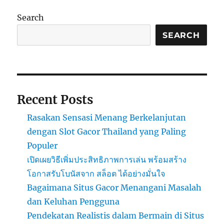
Search
SEARCH
Recent Posts
Rasakan Sensasi Menang Berkelanjutan
dengan Slot Gacor Thailand yang Paling
Populer
เปิดเผยวิธีเพิ่มประสิทธิภาพการเล่น พร้อมสร้าง
โอกาสรับโบนัสจาก สล็อต ได้อย่างมั่นใจ
Bagaimana Situs Gacor Menangani Masalah
dan Keluhan Pengguna
Pendekatan Realistis dalam Bermain di Situs