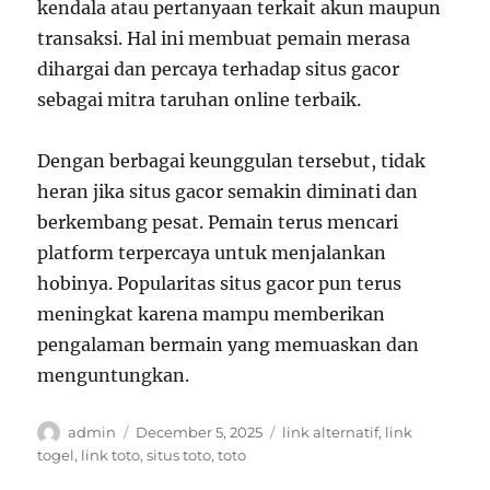
kendala atau pertanyaan terkait akun maupun
transaksi. Hal ini membuat pemain merasa
dihargai dan percaya terhadap situs gacor
sebagai mitra taruhan online terbaik.
Dengan berbagai keunggulan tersebut, tidak
heran jika situs gacor semakin diminati dan
berkembang pesat. Pemain terus mencari
platform terpercaya untuk menjalankan
hobinya. Popularitas situs gacor pun terus
meningkat karena mampu memberikan
pengalaman bermain yang memuaskan dan
menguntungkan.
Author
Posted
Tags
admin
December 5, 2025
link alternatif
,
link
on
togel
,
link toto
,
situs toto
,
toto