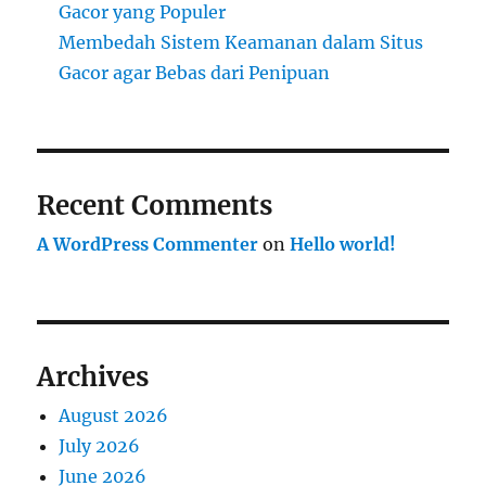
Gacor yang Populer
Membedah Sistem Keamanan dalam Situs
Gacor agar Bebas dari Penipuan
Recent Comments
A WordPress Commenter
on
Hello world!
Archives
August 2026
July 2026
June 2026