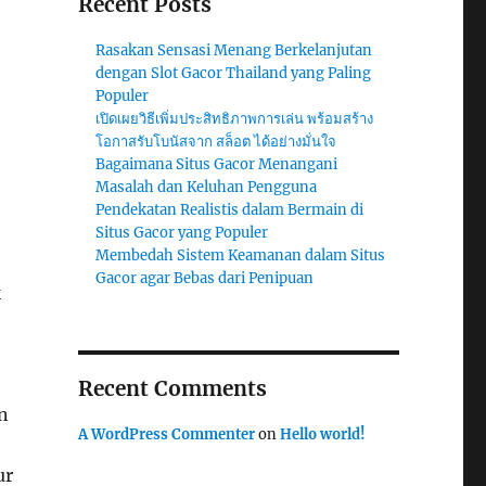
Recent Posts
Rasakan Sensasi Menang Berkelanjutan
dengan Slot Gacor Thailand yang Paling
Populer
เปิดเผยวิธีเพิ่มประสิทธิภาพการเล่น พร้อมสร้าง
โอกาสรับโบนัสจาก สล็อต ได้อย่างมั่นใจ
Bagaimana Situs Gacor Menangani
Masalah dan Keluhan Pengguna
Pendekatan Realistis dalam Bermain di
Situs Gacor yang Populer
Membedah Sistem Keamanan dalam Situs
Gacor agar Bebas dari Penipuan
k
Recent Comments
n
A WordPress Commenter
on
Hello world!
ur