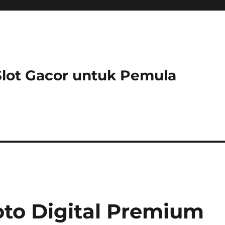
lot Gacor untuk Pemula
to Digital Premium