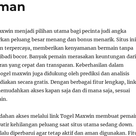
Aman
xwin menjadi pilihan utama bagi pecinta judi angka
an peluang besar menang dan bonus menarik. Situs ini
an terpercaya, memberikan kenyamanan bermain tanpa
ribadi bocor. Banyak pemain merasakan keuntungan dari
an yang cepat dan transparan. Keberhasilan dalam
el maxwin juga didukung oleh prediksi dan analisis
diakan secara gratis. Dengan berbagai fitur lengkap, lin
mudahkan akses kapan saja dan di mana saja, sesuai
in.
udahan akses melalui link Togel Maxwin membuat pemai
watir kehilangan peluang saat situs utama sedang down.
elalu diperbarui agar tetap aktif dan aman digunakan. Fit