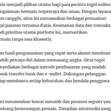
n menjadi pilihan utama bagi para pecinta togel online
engalaman bermain terpercaya dan aman. Dengan layan
itur canggih, situs ini menawarkan berbagai permainan
agai pasaran ternama dunia. Keamanan data dan transaks
i prioritas utama platform ini, memastikan
main tanpa rasa khawatir.
 dan hasil pengumuman yang cepat serta akurat membuat
ebih percaya diri dalam memasang angka. Situs togel
nyediakan berbagai metode pembayaran yang mudah
asuk transfer bank dan e-wallet. Dukungan pelanggan
siap membantu setiap kebutuhan dan kendala pengguna
us ini menawarkan bonus menarik dan promosi reguler yan
eluang kemenangan pemain. Tampilan antarmuka yang