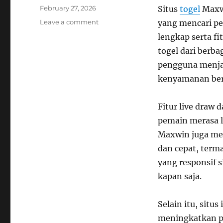
Posted
February 27, 2026
Situs
togel
Maxwi
on
on
Leave a comment
yang mencari p
Agen
lengkap serta f
Togel
togel dari berb
Resmi
dengan
pengguna menjad
Event
kenyamanan ber
Hadiah
Super
Sensasional
Fitur live draw
pemain merasa l
Maxwin juga me
dan cepat, term
yang responsif 
kapan saja.
Selain itu, sit
meningkatkan p