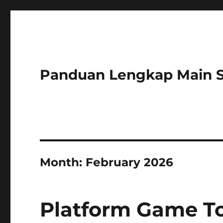
Panduan Lengkap Main S
Month:
February 2026
Platform Game To