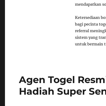
mendapatkan solu
Ketersediaan bo
bagi pecinta tog
referral menin
sistem yang tran
untuk bermain t
Agen Togel Resm
Hadiah Super Sen