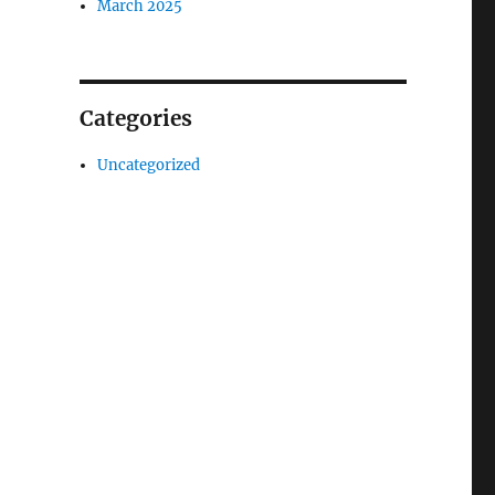
March 2025
Categories
Uncategorized