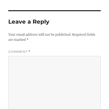
Leave a Reply
Your email address will not be published.
Required fields
are marked
*
COMMENT
*