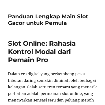
Panduan Lengkap Main Slot
Gacor untuk Pemula
Slot Online: Rahasia
Kontrol Modal dari
Pemain Pro
Dalam era digital yang berkembang pesat,
hiburan daring semakin diminati oleh berbagai
kalangan. Salah satu tren terbaru yang menarik
perhatian adalah permainan slot online, yang
menawarkan sensasi seru dan peluang meraih