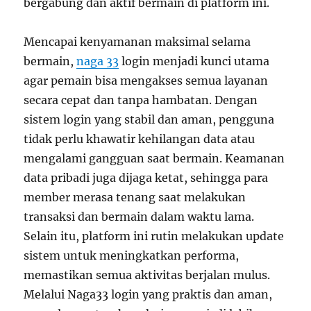
bergabung dan aktif bermain di platform ini.
Mencapai kenyamanan maksimal selama
bermain,
naga 33
login menjadi kunci utama
agar pemain bisa mengakses semua layanan
secara cepat dan tanpa hambatan. Dengan
sistem login yang stabil dan aman, pengguna
tidak perlu khawatir kehilangan data atau
mengalami gangguan saat bermain. Keamanan
data pribadi juga dijaga ketat, sehingga para
member merasa tenang saat melakukan
transaksi dan bermain dalam waktu lama.
Selain itu, platform ini rutin melakukan update
sistem untuk meningkatkan performa,
memastikan semua aktivitas berjalan mulus.
Melalui Naga33 login yang praktis dan aman,