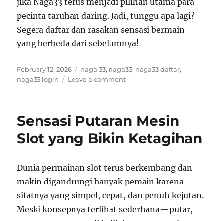
jika Naga33 terus menjadi pilihan utama para
pecinta taruhan daring. Jadi, tunggu apa lagi?
Segera daftar dan rasakan sensasi bermain
yang berbeda dari sebelumnya!
Posted
Tags
February 12, 2026
naga 33
,
naga33
,
naga33 daftar
,
on
on
naga33 login
Leave a comment
Slot
Gacor
yang
Sensasi Putaran Mesin
Bikin
Modal
Slot yang Bikin Ketagihan
Balik
Cepat
Dunia permainan slot terus berkembang dan
makin digandrungi banyak pemain karena
sifatnya yang simpel, cepat, dan penuh kejutan.
Meski konsepnya terlihat sederhana—putar,