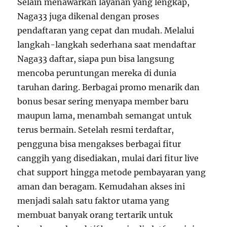
Selain menawarkan layanan yang lengkap,
Naga33 juga dikenal dengan proses
pendaftaran yang cepat dan mudah. Melalui
langkah-langkah sederhana saat mendaftar
Naga33 daftar, siapa pun bisa langsung
mencoba peruntungan mereka di dunia
taruhan daring. Berbagai promo menarik dan
bonus besar sering menyapa member baru
maupun lama, menambah semangat untuk
terus bermain. Setelah resmi terdaftar,
pengguna bisa mengakses berbagai fitur
canggih yang disediakan, mulai dari fitur live
chat support hingga metode pembayaran yang
aman dan beragam. Kemudahan akses ini
menjadi salah satu faktor utama yang
membuat banyak orang tertarik untuk