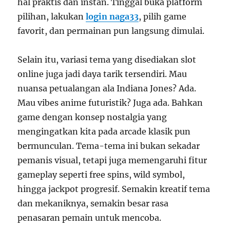
hal praktis dan instan. Tinggal buka platform
pilihan, lakukan
login naga33
, pilih game
favorit, dan permainan pun langsung dimulai.
Selain itu, variasi tema yang disediakan slot
online juga jadi daya tarik tersendiri. Mau
nuansa petualangan ala Indiana Jones? Ada.
Mau vibes anime futuristik? Juga ada. Bahkan
game dengan konsep nostalgia yang
mengingatkan kita pada arcade klasik pun
bermunculan. Tema-tema ini bukan sekadar
pemanis visual, tetapi juga memengaruhi fitur
gameplay seperti free spins, wild symbol,
hingga jackpot progresif. Semakin kreatif tema
dan mekaniknya, semakin besar rasa
penasaran pemain untuk mencoba.