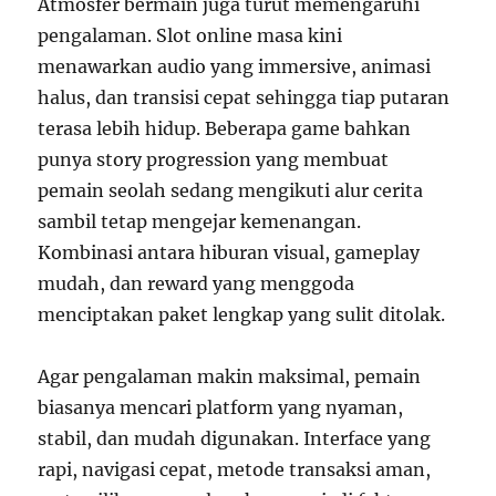
Atmosfer bermain juga turut memengaruhi
pengalaman. Slot online masa kini
menawarkan audio yang immersive, animasi
halus, dan transisi cepat sehingga tiap putaran
terasa lebih hidup. Beberapa game bahkan
punya story progression yang membuat
pemain seolah sedang mengikuti alur cerita
sambil tetap mengejar kemenangan.
Kombinasi antara hiburan visual, gameplay
mudah, dan reward yang menggoda
menciptakan paket lengkap yang sulit ditolak.
Agar pengalaman makin maksimal, pemain
biasanya mencari platform yang nyaman,
stabil, dan mudah digunakan. Interface yang
rapi, navigasi cepat, metode transaksi aman,