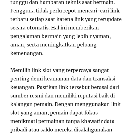
tunggu dan hambatan teknis saat bermain.
Pengguna tidak perlu repot mencari-cari link
terbaru setiap saat karena link yang terupdate
secara otomatis. Hal ini memberikan
pengalaman bermain yang lebih nyaman,
aman, serta meningkatkan peluang
kemenangan.
Memilih link slot yang terpercaya sangat
penting demi keamanan data dan transaksi
keuangan. Pastikan link tersebut berasal dari
sumber resmi dan memiliki reputasi baik di
kalangan pemain. Dengan menggunakan link
slot yang aman, pemain dapat fokus
menikmati permainan tanpa khawatir data
pribadi atau saldo mereka disalahgunakan.