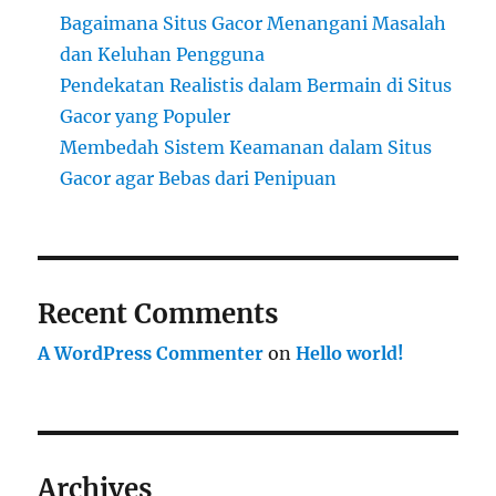
Bagaimana Situs Gacor Menangani Masalah
dan Keluhan Pengguna
Pendekatan Realistis dalam Bermain di Situs
Gacor yang Populer
Membedah Sistem Keamanan dalam Situs
Gacor agar Bebas dari Penipuan
Recent Comments
A WordPress Commenter
on
Hello world!
Archives