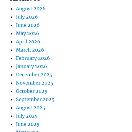
August 2026
July 2026
June 2026
May 2026
April 2026
March 2026
February 2026
January 2026
December 2025
November 2025
October 2025
September 2025
August 2025
July 2025
June 2025