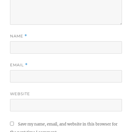
NAME
*
EMAIL
*
WEBSITE
Save my name, email, and website in this browser for