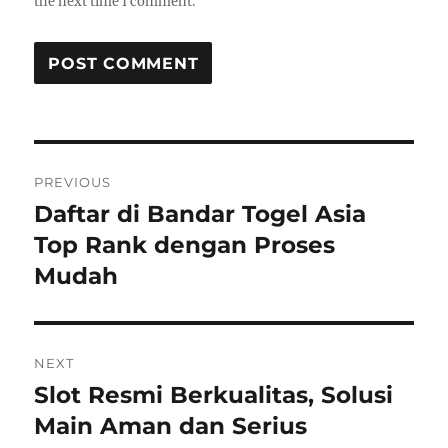
the next time I comment.
Post
PREVIOUS
navigation
Daftar di Bandar Togel Asia
Previous
post:
Top Rank dengan Proses
Mudah
NEXT
Slot Resmi Berkualitas, Solusi
Next
post:
Main Aman dan Serius