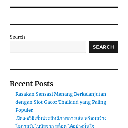
Search
SEARCH
Recent Posts
Rasakan Sensasi Menang Berkelanjutan
dengan Slot Gacor Thailand yang Paling
Populer
เปิดเผยวิธีเพิ่มประสิทธิภาพการเล่น พร้อมสร้าง
โอกาสรับโบนัสจาก สล็อต ได้อย่างมั่นใจ