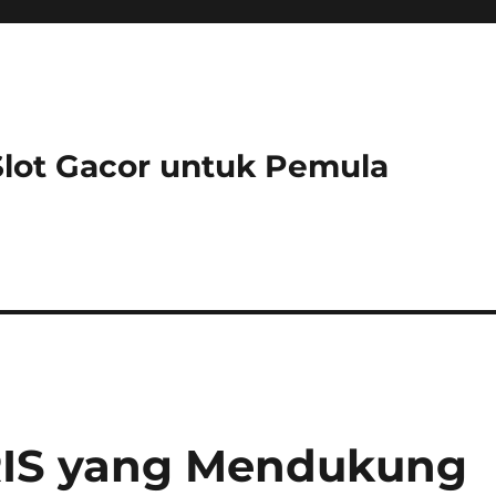
lot Gacor untuk Pemula
RIS yang Mendukung