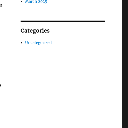
March 2025
an
Categories
Uncategorized
,
e