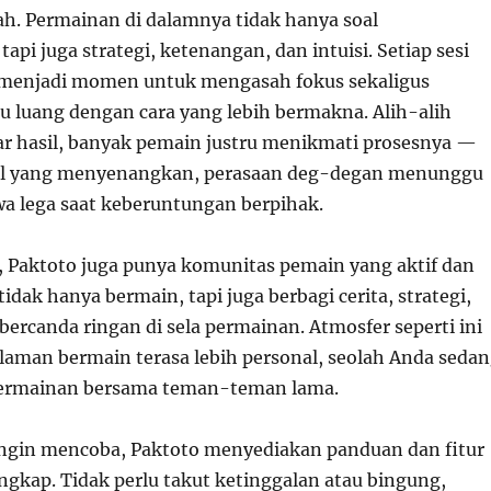
rah. Permainan di dalamnya tidak hanya soal
api juga strategi, ketenangan, dan intuisi. Setiap sesi
 menjadi momen untuk mengasah fokus sekaligus
 luang dengan cara yang lebih bermakna. Alih-alih
r hasil, banyak pemain justru menikmati prosesnya —
il yang menyenangkan, perasaan deg-degan menunggu
wa lega saat keberuntungan berpihak.
, Paktoto juga punya komunitas pemain yang aktif dan
idak hanya bermain, tapi juga berbagi cerita, strategi,
ercanda ringan di sela permainan. Atmosfer seperti ini
man bermain terasa lebih personal, seolah Anda seda
permainan bersama teman-teman lama.
ingin mencoba, Paktoto menyediakan panduan dan fitur
ngkap. Tidak perlu takut ketinggalan atau bingung,