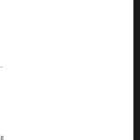
n-
ng