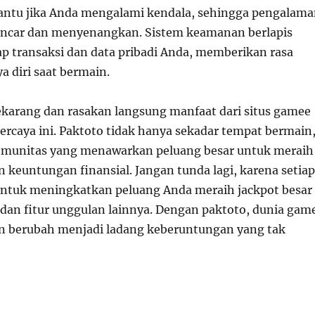
antu jika Anda mengalami kendala, sehingga pengalam
ancar dan menyenangkan. Sistem keamanan berlapis
ap transaksi dan data pribadi Anda, memberikan rasa
a diri saat bermain.
karang dan rasakan langsung manfaat dari situs gamee
ercaya ini. Paktoto tidak hanya sekadar tempat bermain
komunitas yang menawarkan peluang besar untuk meraih
keuntungan finansial. Jangan tunda lagi, karena setiap
untuk meningkatkan peluang Anda meraih jackpot besar
s dan fitur unggulan lainnya. Dengan paktoto, dunia gam
n berubah menjadi ladang keberuntungan yang tak