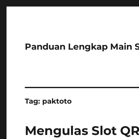
Panduan Lengkap Main S
Tag:
paktoto
Mengulas Slot Q