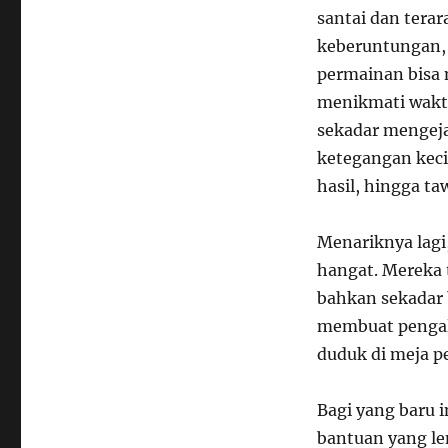
santai dan tera
keberuntungan, t
permainan bisa
menikmati waktu
sekadar mengeja
ketegangan kec
hasil, hingga ta
Menariknya lagi
hangat. Mereka t
bahkan sekadar b
membuat pengala
duduk di meja 
Bagi yang baru 
bantuan yang le