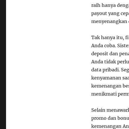
raih hanya denga
payout yang ce
menyenangkan da
Tak hanya itu, f
Anda coba. Sis
deposit dan pen
Anda tidak perl
data pribadi. S
kenyamanan saa
kemenangan bes
menikmati perm
Selain menawark
promo dan bonu
kemenangan Anda 