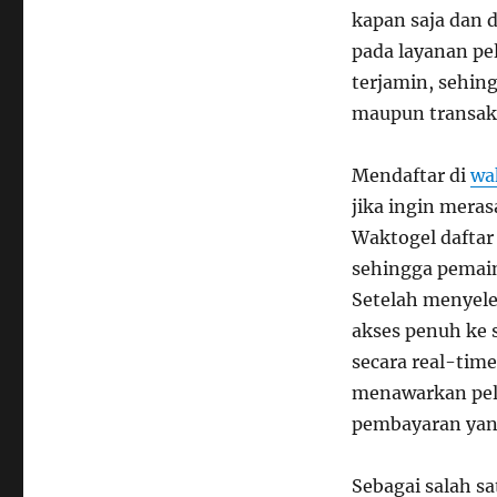
Menghasilkan
kapan saja dan 
Profit
pada layanan pe
dari
Situs
terjamin, sehing
Togel
maupun transak
Mendaftar di
wa
jika ingin meras
Waktogel daftar
sehingga pemain
Setelah menyel
akses penuh ke s
secara real-time
menawarkan pelu
pembayaran yang
Sebagai salah sa