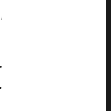
i
an
em