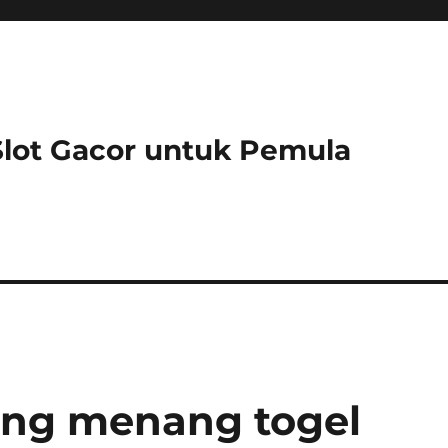
lot Gacor untuk Pemula
ang menang togel