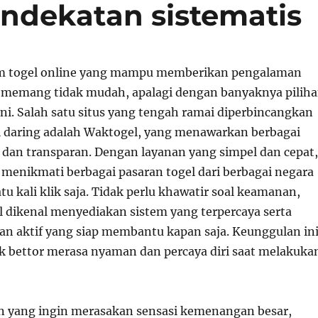
ndekatan sistematis
rm togel online yang mampu memberikan pengalaman
 memang tidak mudah, apalagi dengan banyaknya pilih
 ini. Salah satu situs yang tengah ramai diperbincangkan
di daring adalah Waktogel, yang menawarkan berbagai
p dan transparan. Dengan layanan yang simpel dan cepat,
menikmati berbagai pasaran togel dari berbagai negara
tu kali klik saja. Tidak perlu khawatir soal keamanan,
 dikenal menyediakan sistem yang terpercaya serta
an aktif yang siap membantu kapan saja. Keunggulan in
bettor merasa nyaman dan percaya diri saat melakuka
n yang ingin merasakan sensasi kemenangan besar,