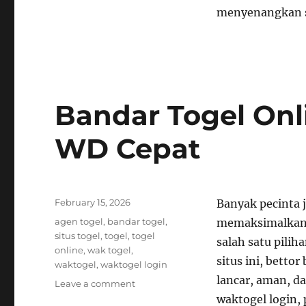
menyenangkan 
Bandar Togel Onl
WD Cepat
Posted
February 15, 2026
Banyak pecinta 
on
Tags
agen togel
,
bandar togel
,
memaksimalkan 
situs togel
,
togel
,
togel
salah satu pili
online
,
wak togel
,
situs ini, bett
waktogel
,
waktogel login
lancar, aman, 
on
Leave a comment
Bandar
waktogel login,