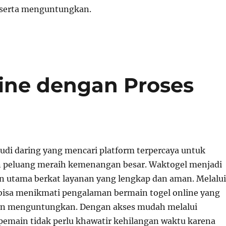
serta menguntungkan.
ine dengan Proses
judi daring yang mencari platform terpercaya untuk
peluang meraih kemenangan besar. Waktogel menjadi
han utama berkat layanan yang lengkap dan aman. Melalui
or bisa menikmati pengalaman bermain togel online yang
dan menguntungkan. Dengan akses mudah melalui
 pemain tidak perlu khawatir kehilangan waktu karena