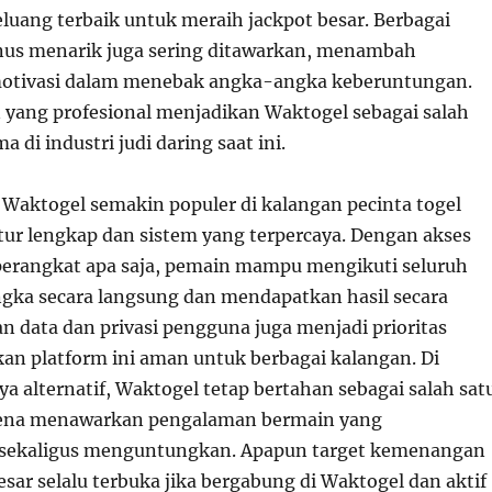
uang terbaik untuk meraih jackpot besar. Berbagai
nus menarik juga sering ditawarkan, menambah
otivasi dalam menebak angka-angka keberuntungan.
n yang profesional menjadikan Waktogel sebagai salah
a di industri judi daring saat ini.
a Waktogel semakin populer di kalangan pecinta togel
itur lengkap dan sistem yang terpercaya. Dengan akses
erangkat apa saja, pemain mampu mengikuti seluruh
gka secara langsung dan mendapatkan hasil secara
n data dan privasi pengguna juga menjadi prioritas
an platform ini aman untuk berbagai kalangan. Di
a alternatif, Waktogel tetap bertahan sebagai salah sat
arena menawarkan pengalaman bermain yang
ekaligus menguntungkan. Apapun target kemenangan
sar selalu terbuka jika bergabung di Waktogel dan aktif