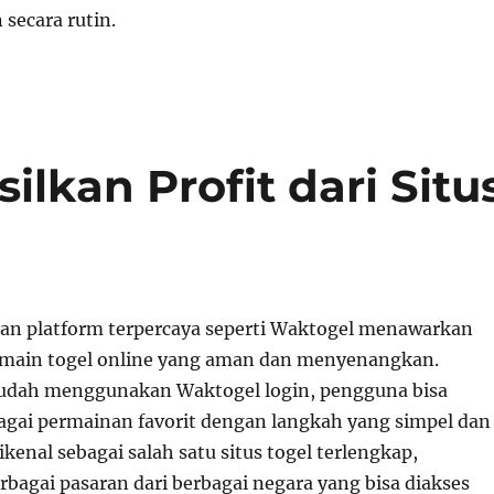
secara rutin.
ilkan Profit dari Situ
an platform terpercaya seperti Waktogel menawarkan
main togel online yang aman dan menyenangkan.
mudah menggunakan Waktogel login, pengguna bisa
gai permainan favorit dengan langkah yang simpel dan
dikenal sebagai salah satu situs togel terlengkap,
bagai pasaran dari berbagai negara yang bisa diakses