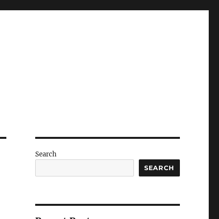
Search
SEARCH