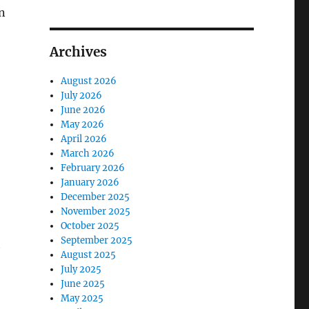
n
Archives
August 2026
July 2026
June 2026
May 2026
April 2026
March 2026
February 2026
January 2026
December 2025
November 2025
October 2025
September 2025
h
August 2025
July 2025
June 2025
May 2025