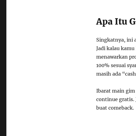
dengan
Aman:
Konsep
Apa Itu 
Garansi
Kekalahan
100
Singkatnya, ini
di
Jadi kalau kamu 
Dunia
Judi
menawarkan pro
Online
100% sesuai syar
masih ada “cash
Ibarat main gim
continue gratis
buat comeback.