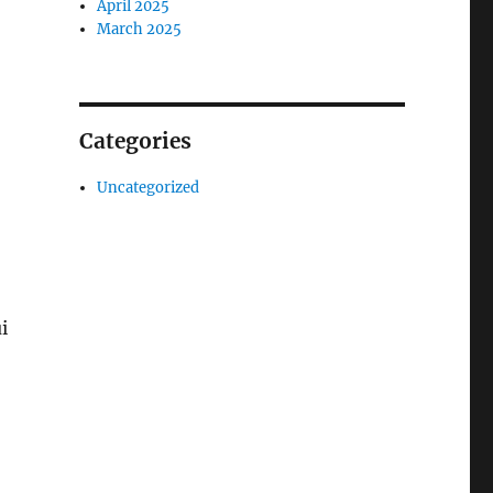
April 2025
March 2025
Categories
Uncategorized
i