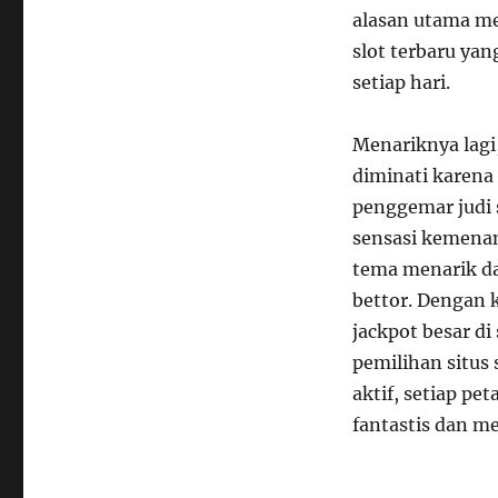
alasan utama m
slot terbaru y
setiap hari.
Menariknya lagi
diminati karena
penggemar judi 
sensasi kemena
tema menarik d
bettor. Dengan
jackpot besar di 
pemilihan situs 
aktif, setiap p
fantastis dan me