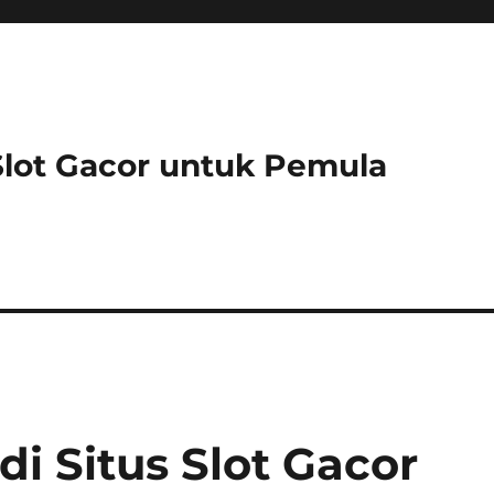
lot Gacor untuk Pemula
di Situs Slot Gacor