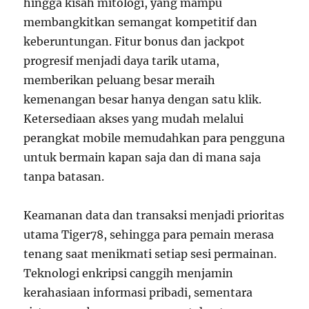
hingga kisah mitologi, yang mampu
membangkitkan semangat kompetitif dan
keberuntungan. Fitur bonus dan jackpot
progresif menjadi daya tarik utama,
memberikan peluang besar meraih
kemenangan besar hanya dengan satu klik.
Ketersediaan akses yang mudah melalui
perangkat mobile memudahkan para pengguna
untuk bermain kapan saja dan di mana saja
tanpa batasan.
Keamanan data dan transaksi menjadi prioritas
utama Tiger78, sehingga para pemain merasa
tenang saat menikmati setiap sesi permainan.
Teknologi enkripsi canggih menjamin
kerahasiaan informasi pribadi, sementara