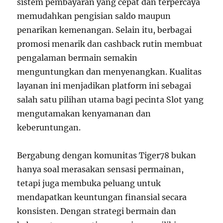
sistem pembayaran yang cepat dan terpercaya
memudahkan pengisian saldo maupun
penarikan kemenangan. Selain itu, berbagai
promosi menarik dan cashback rutin membuat
pengalaman bermain semakin
menguntungkan dan menyenangkan. Kualitas
layanan ini menjadikan platform ini sebagai
salah satu pilihan utama bagi pecinta Slot yang
mengutamakan kenyamanan dan
keberuntungan.
Bergabung dengan komunitas Tiger78 bukan
hanya soal merasakan sensasi permainan,
tetapi juga membuka peluang untuk
mendapatkan keuntungan finansial secara
konsisten. Dengan strategi bermain dan