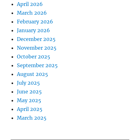
April 2026
March 2026
February 2026
January 2026
December 2025
November 2025
October 2025
September 2025
August 2025
July 2025
June 2025
May 2025
April 2025
March 2025