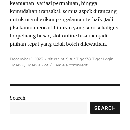
keamanan, variasi permainan, hingga
kemudahan transaksi, semua aspek dirancang
untuk memberikan pengalaman terbaik. Jadi,
jika kamu mencari hiburan yang seru sekaligus
berpeluang besar, slot online bisa menjadi
pilihan tepat yang tidak boleh dilewatkan.
Posted
Tags
December 1, 2025
situs slot
,
Situs Tiger78
,
Tiger Login
,
on
on
Tiger78
,
Tiger78 Slot
Leave a comment
Sensasi
Seru
Bermain
Slot
Online
Search
yang
Bikin
SEARCH
Ketagihan