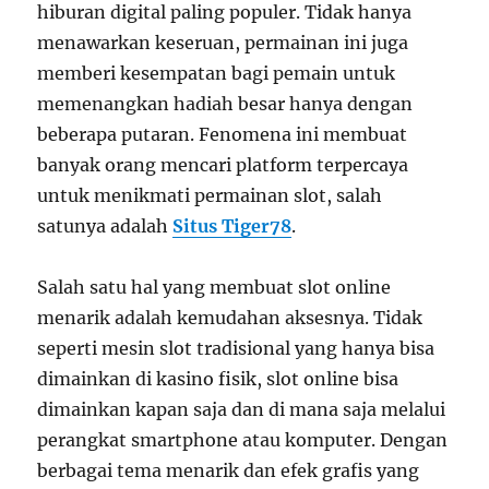
hiburan digital paling populer. Tidak hanya
menawarkan keseruan, permainan ini juga
memberi kesempatan bagi pemain untuk
memenangkan hadiah besar hanya dengan
beberapa putaran. Fenomena ini membuat
banyak orang mencari platform terpercaya
untuk menikmati permainan slot, salah
satunya adalah
Situs Tiger78
.
Salah satu hal yang membuat slot online
menarik adalah kemudahan aksesnya. Tidak
seperti mesin slot tradisional yang hanya bisa
dimainkan di kasino fisik, slot online bisa
dimainkan kapan saja dan di mana saja melalui
perangkat smartphone atau komputer. Dengan
berbagai tema menarik dan efek grafis yang