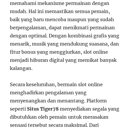
memahami mekanisme permainan dengan
mudah. Hal ini memastikan semua pemain,
baik yang baru mencoba maupun yang sudah
berpengalaman, dapat menikmati permainan
dengan optimal. Dengan kombinasi grafis yang
menarik, musik yang mendukung suasana, dan
fitur bonus yang menggiurkan, slot online
menjadi hiburan digital yang memikat banyak
kalangan.
Secara keseluruhan, bermain slot online
menghadirkan pengalaman yang
menyenangkan dan menantang. Platform
seperti
Situs Tiger78
menyediakan segala yang
dibutuhkan oleh pemain untuk merasakan
sensasi tersebut secara maksimal. Dari