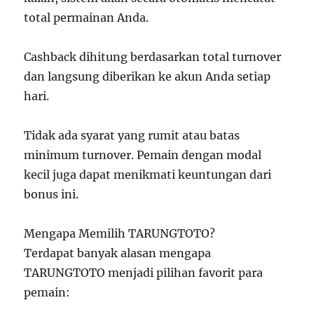
total permainan Anda.
Cashback dihitung berdasarkan total turnover
dan langsung diberikan ke akun Anda setiap
hari.
Tidak ada syarat yang rumit atau batas
minimum turnover. Pemain dengan modal
kecil juga dapat menikmati keuntungan dari
bonus ini.
Mengapa Memilih TARUNGTOTO?
Terdapat banyak alasan mengapa
TARUNGTOTO menjadi pilihan favorit para
pemain: