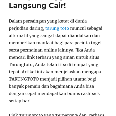
Langsung Cair!
Dalam persaingan yang ketat di dunia
perjudian daring,
tarung toto
muncul sebagai
alternatif yang sangat dapat diandalkan dan
memberikan manfaat bagi para pecinta togel
serta permainan online lainnya. Jika Anda
mencari link terbaru yang aman untuk situs
Tarungtoto, Anda telah tiba di tempat yang
tepat. Artikel ini akan menjelaskan mengapa
TARUNGTOTO menjadi pilihan utama bagi
banyak pemain dan bagaimana Anda bisa
dengan cepat mendapatkan bonus cashback
setiap hari.
Link Tarungtoto yang Terpercaya dan Terbaru