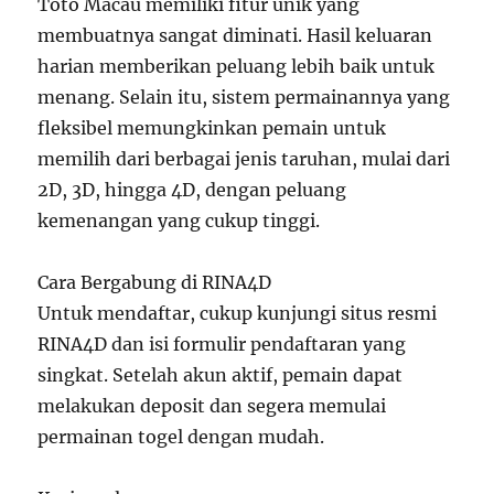
Toto Macau memiliki fitur unik yang
membuatnya sangat diminati. Hasil keluaran
harian memberikan peluang lebih baik untuk
menang. Selain itu, sistem permainannya yang
fleksibel memungkinkan pemain untuk
memilih dari berbagai jenis taruhan, mulai dari
2D, 3D, hingga 4D, dengan peluang
kemenangan yang cukup tinggi.
Cara Bergabung di RINA4D
Untuk mendaftar, cukup kunjungi situs resmi
RINA4D dan isi formulir pendaftaran yang
singkat. Setelah akun aktif, pemain dapat
melakukan deposit dan segera memulai
permainan togel dengan mudah.