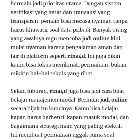
bermain jadi prioritas utama. Dengan sistem
verifikasi yang ketat dan transaksi yang
transparan, pemain bisa merasa nyaman tanpa
harus khawatir soal data pribadi. Banyak orang
yang awalnya ragu mencoba
judi online
kini
mulai nyaman karena pengalaman aman dan
fair di platform seperti
rina4d
. Ini juga bikin
kamu bisa fokus menikmati permainan, bukan
mikirin hal-hal teknis yang ribet.
Selain hiburan,
rina4d
juga bisa jadi cara buat
belajar manajemen modal. Bermain
judi online
secara bijak itu kuncinya. Kamu bisa belajar
kapan harus berhenti, kapan masuk modal, dan
bagaimana strategi main yang paling efektif.
Ini membuat permainan nggak cuma soal