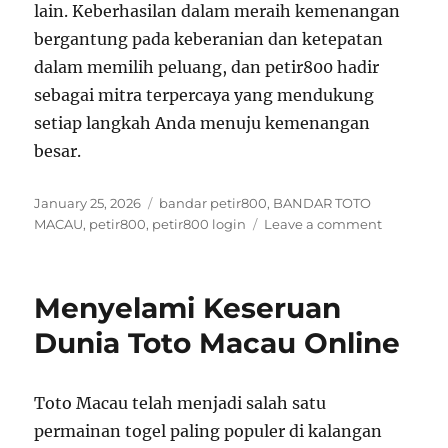
lain. Keberhasilan dalam meraih kemenangan
bergantung pada keberanian dan ketepatan
dalam memilih peluang, dan petir800 hadir
sebagai mitra terpercaya yang mendukung
setiap langkah Anda menuju kemenangan
besar.
Posted
Tags
January 25, 2026
bandar petir800
,
BANDAR TOTO
on
on
MACAU
,
petir800
,
petir800 login
Leave a comment
Panduan
Memban
Pola
Menyelami Keseruan
Prediksi
Toto
Dunia Toto Macau Online
Macau
Sendiri
Toto Macau telah menjadi salah satu
permainan togel paling populer di kalangan