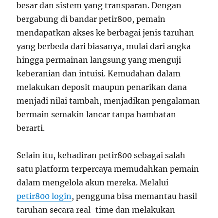
besar dan sistem yang transparan. Dengan
bergabung di bandar petir800, pemain
mendapatkan akses ke berbagai jenis taruhan
yang berbeda dari biasanya, mulai dari angka
hingga permainan langsung yang menguji
keberanian dan intuisi. Kemudahan dalam
melakukan deposit maupun penarikan dana
menjadi nilai tambah, menjadikan pengalaman
bermain semakin lancar tanpa hambatan
berarti.
Selain itu, kehadiran petir800 sebagai salah
satu platform terpercaya memudahkan pemain
dalam mengelola akun mereka. Melalui
petir800 login
, pengguna bisa memantau hasil
taruhan secara real-time dan melakukan