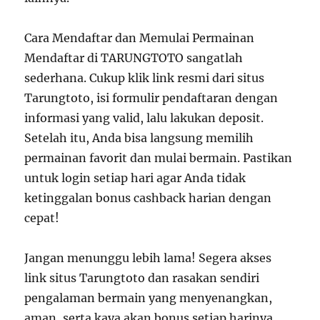
Cara Mendaftar dan Memulai Permainan
Mendaftar di TARUNGTOTO sangatlah
sederhana. Cukup klik link resmi dari situs
Tarungtoto, isi formulir pendaftaran dengan
informasi yang valid, lalu lakukan deposit.
Setelah itu, Anda bisa langsung memilih
permainan favorit dan mulai bermain. Pastikan
untuk login setiap hari agar Anda tidak
ketinggalan bonus cashback harian dengan
cepat!
Jangan menunggu lebih lama! Segera akses
link situs Tarungtoto dan rasakan sendiri
pengalaman bermain yang menyenangkan,
aman, serta kaya akan bonus setiap harinya.