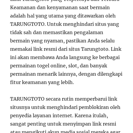
Keamanan dan kenyamanan saat bermain
adalah hal yang utama yang ditawarkan oleh
TARUNGTOTO. Untuk menghindari situs yang
tidak sah dan memastikan pengalaman
bermain yang nyaman, pastikan Anda selalu
memakai link resmi dari situs Tarungtoto. Link
ini akan membawa Anda langsung ke berbagai
permainan togel online, slot, dan banyak
permainan menarik lainnya, dengan dilengkapi
fitur keamanan yang lebih.
TARUNGTOTO secara rutin memperbarui link
situsnya untuk menghindari pemblokiran oleh
penyedia layanan internet. Karena itulah,
sangat penting untuk menyimpan link resmi
atau mengikuti akun media sosial mereka agar