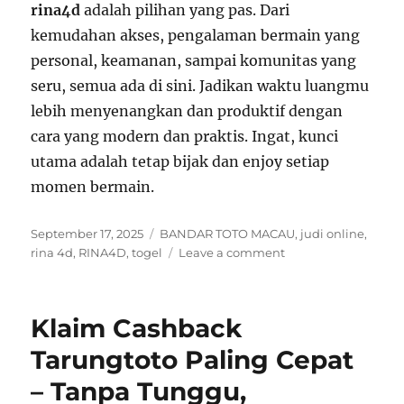
rina4d
adalah pilihan yang pas. Dari
kemudahan akses, pengalaman bermain yang
personal, keamanan, sampai komunitas yang
seru, semua ada di sini. Jadikan waktu luangmu
lebih menyenangkan dan produktif dengan
cara yang modern dan praktis. Ingat, kunci
utama adalah tetap bijak dan enjoy setiap
momen bermain.
Posted
Tags
September 17, 2025
BANDAR TOTO MACAU
,
judi online
,
on
on
rina 4d
,
RINA4D
,
togel
Leave a comment
Tips
Seru
Buat
Klaim Cashback
Mengisi
Waktu
Tarungtoto Paling Cepat
Luang
– Tanpa Tunggu,
Tanpa
Ribet