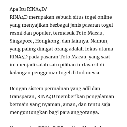
Apa Itu RINA4D?
RINA4D merupakan sebuah situs togel online
yang menyajikan berbagai jenis pasaran togel
resmi dan populer, termasuk Toto Macau,
Singapore, Hongkong, dan lainnya. Namun,
yang paling diingat orang adalah fokus utama
RINA4D pada pasaran Toto Macau, yang saat
ini menjadi salah satu pilihan terfavorit di
kalangan penggemar togel di Indonesia.
Dengan sistem permainan yang adil dan
transparan, RINA4D memberikan pengalaman
bermain yang nyaman, aman, dan tentu saja
menguntungkan bagi para anggotanya.