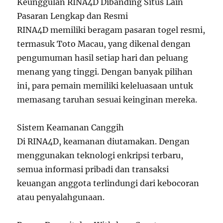
Keunggulan RINA4D Dibanding Situs Lain
Pasaran Lengkap dan Resmi
RINA4D memiliki beragam pasaran togel resmi,
termasuk Toto Macau, yang dikenal dengan
pengumuman hasil setiap hari dan peluang
menang yang tinggi. Dengan banyak pilihan
ini, para pemain memiliki keleluasaan untuk
memasang taruhan sesuai keinginan mereka.
Sistem Keamanan Canggih
Di RINA4D, keamanan diutamakan. Dengan
menggunakan teknologi enkripsi terbaru,
semua informasi pribadi dan transaksi
keuangan anggota terlindungi dari kebocoran
atau penyalahgunaan.