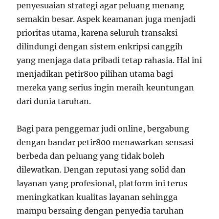
penyesuaian strategi agar peluang menang
semakin besar. Aspek keamanan juga menjadi
prioritas utama, karena seluruh transaksi
dilindungi dengan sistem enkripsi canggih
yang menjaga data pribadi tetap rahasia. Hal ini
menjadikan petir800 pilihan utama bagi
mereka yang serius ingin meraih keuntungan
dari dunia taruhan.
Bagi para penggemar judi online, bergabung
dengan bandar petir800 menawarkan sensasi
berbeda dan peluang yang tidak boleh
dilewatkan. Dengan reputasi yang solid dan
layanan yang profesional, platform ini terus
meningkatkan kualitas layanan sehingga
mampu bersaing dengan penyedia taruhan