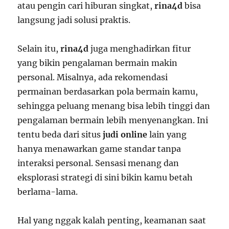
atau pengin cari hiburan singkat,
rina4d
bisa
langsung jadi solusi praktis.
Selain itu,
rina4d
juga menghadirkan fitur
yang bikin pengalaman bermain makin
personal. Misalnya, ada rekomendasi
permainan berdasarkan pola bermain kamu,
sehingga peluang menang bisa lebih tinggi dan
pengalaman bermain lebih menyenangkan. Ini
tentu beda dari situs
judi online
lain yang
hanya menawarkan game standar tanpa
interaksi personal. Sensasi menang dan
eksplorasi strategi di sini bikin kamu betah
berlama-lama.
Hal yang nggak kalah penting, keamanan saat