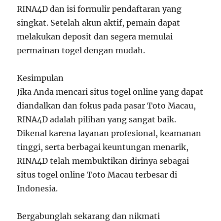
RINA4D dan isi formulir pendaftaran yang
singkat. Setelah akun aktif, pemain dapat
melakukan deposit dan segera memulai
permainan togel dengan mudah.
Kesimpulan
Jika Anda mencari situs togel online yang dapat
diandalkan dan fokus pada pasar Toto Macau,
RINA4D adalah pilihan yang sangat baik.
Dikenal karena layanan profesional, keamanan
tinggi, serta berbagai keuntungan menarik,
RINA4D telah membuktikan dirinya sebagai
situs togel online Toto Macau terbesar di
Indonesia.
Bergabunglah sekarang dan nikmati