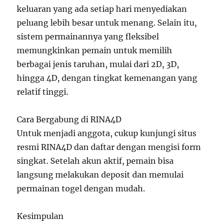
keluaran yang ada setiap hari menyediakan
peluang lebih besar untuk menang. Selain itu,
sistem permainannya yang fleksibel
memungkinkan pemain untuk memilih
berbagai jenis taruhan, mulai dari 2D, 3D,
hingga 4D, dengan tingkat kemenangan yang
relatif tinggi.
Cara Bergabung di RINA4D
Untuk menjadi anggota, cukup kunjungi situs
resmi RINA4D dan daftar dengan mengisi form
singkat. Setelah akun aktif, pemain bisa
langsung melakukan deposit dan memulai
permainan togel dengan mudah.
Kesimpulan