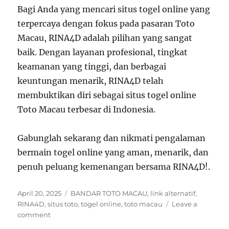
Bagi Anda yang mencari situs togel online yang
terpercaya dengan fokus pada pasaran Toto
Macau, RINA4D adalah pilihan yang sangat
baik. Dengan layanan profesional, tingkat
keamanan yang tinggi, dan berbagai
keuntungan menarik, RINA4D telah
membuktikan diri sebagai situs togel online
Toto Macau terbesar di Indonesia.
Gabunglah sekarang dan nikmati pengalaman
bermain togel online yang aman, menarik, dan
penuh peluang kemenangan bersama RINA4D!.
Posted
Tags
April 20, 2025
BANDAR TOTO MACAU
,
link alternatif
,
on
RINA4D
,
situs toto
,
togel online
,
toto macau
Leave a
on
comment
RINA4D: