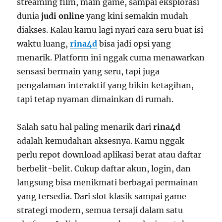
streaming film, main game, sampai eksplorasi
dunia
judi online
yang kini semakin mudah
diakses. Kalau kamu lagi nyari cara seru buat isi
waktu luang,
rina4d
bisa jadi opsi yang
menarik. Platform ini nggak cuma menawarkan
sensasi bermain yang seru, tapi juga
pengalaman interaktif yang bikin ketagihan,
tapi tetap nyaman dimainkan di rumah.
Salah satu hal paling menarik dari
rina4d
adalah kemudahan aksesnya. Kamu nggak
perlu repot download aplikasi berat atau daftar
berbelit-belit. Cukup daftar akun, login, dan
langsung bisa menikmati berbagai permainan
yang tersedia. Dari slot klasik sampai game
strategi modern, semua tersaji dalam satu