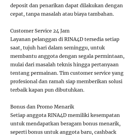
deposit dan penarikan dapat dilakukan dengan
cepat, tanpa masalah atau biaya tambahan.
Customer Service 24 Jam
Layanan pelanggan di RINA4D tersedia setiap
saat, tujuh hari dalam seminggu, untuk
membantu anggota dengan segala permintaan,
mulai dari masalah teknis hingga pertanyaan
tentang permainan. Tim customer service yang
profesional dan ramah siap memberikan solusi
terbaik kapan pun dibutuhkan.
Bonus dan Promo Menarik
Setiap anggota RINA4D memiliki kesempatan
untuk mendapatkan beragam bonus menarik,
seperti bonus untuk anggota baru, cashback