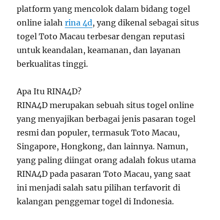
platform yang mencolok dalam bidang togel
online ialah
rina 4d
, yang dikenal sebagai situs
togel Toto Macau terbesar dengan reputasi
untuk keandalan, keamanan, dan layanan
berkualitas tinggi.
Apa Itu RINA4D?
RINA4D merupakan sebuah situs togel online
yang menyajikan berbagai jenis pasaran togel
resmi dan populer, termasuk Toto Macau,
Singapore, Hongkong, dan lainnya. Namun,
yang paling diingat orang adalah fokus utama
RINA4D pada pasaran Toto Macau, yang saat
ini menjadi salah satu pilihan terfavorit di
kalangan penggemar togel di Indonesia.