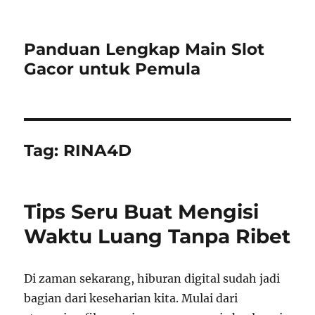
Panduan Lengkap Main Slot
Gacor untuk Pemula
Tag:
RINA4D
Tips Seru Buat Mengisi
Waktu Luang Tanpa Ribet
Di zaman sekarang, hiburan digital sudah jadi
bagian dari keseharian kita. Mulai dari