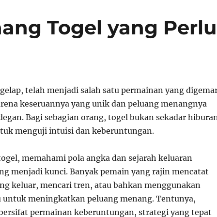
ang Togel yang Perlu
 gelap, telah menjadi salah satu permainan yang digemar
arena keseruannya yang unik dan peluang menangnya
degan. Bagi sebagian orang, togel bukan sekadar hiburan
ntuk menguji intuisi dan keberuntungan.
ogel, memahami pola angka dan sejarah keluaran
ng menjadi kunci. Banyak pemain yang rajin mencatat
ng keluar, mencari tren, atau bahkan menggunakan
tu untuk meningkatkan peluang menang. Tentunya,
bersifat permainan keberuntungan, strategi yang tepat