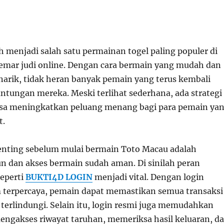
h menjadi salah satu permainan togel paling populer di
mar judi online. Dengan cara bermain yang mudah dan
arik, tidak heran banyak pemain yang terus kembali
tungan mereka. Meski terlihat sederhana, ada strategi
isa meningkatkan peluang menang bagi para pemain ya
t.
penting sebelum mulai bermain Toto Macau adalah
 dan akses bermain sudah aman. Di sinilah peran
seperti
BUKTI4D LOGIN
menjadi vital. Dengan login
m terpercaya, pemain dapat memastikan semua transaksi
 terlindungi. Selain itu, login resmi juga memudahkan
ngakses riwayat taruhan, memeriksa hasil keluaran, d