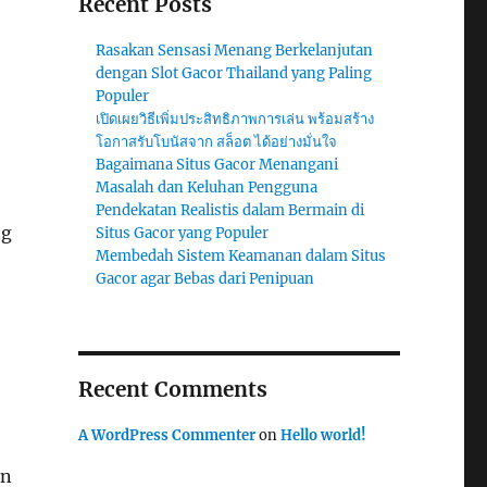
Recent Posts
Rasakan Sensasi Menang Berkelanjutan
dengan Slot Gacor Thailand yang Paling
Populer
เปิดเผยวิธีเพิ่มประสิทธิภาพการเล่น พร้อมสร้าง
โอกาสรับโบนัสจาก สล็อต ได้อย่างมั่นใจ
Bagaimana Situs Gacor Menangani
Masalah dan Keluhan Pengguna
Pendekatan Realistis dalam Bermain di
ng
Situs Gacor yang Populer
Membedah Sistem Keamanan dalam Situs
Gacor agar Bebas dari Penipuan
Recent Comments
A WordPress Commenter
on
Hello world!
an