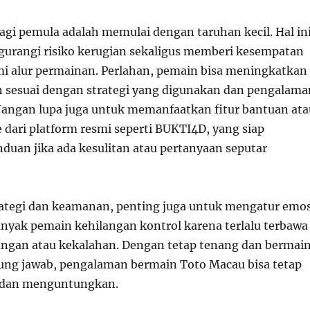
bagi pemula adalah memulai dengan taruhan kecil. Hal in
rangi risiko kerugian sekaligus memberi kesempatan
 alur permainan. Perlahan, pemain bisa meningkatkan
 sesuai dengan strategi yang digunakan dan pengalama
 Jangan lupa juga untuk memanfaatkan fitur bantuan ata
 dari platform resmi seperti BUKTI4D, yang siap
uan jika ada kesulitan atau pertanyaan seputar
trategi dan keamanan, penting juga untuk mengatur emos
anyak pemain kehilangan kontrol karena terlalu terbawa
ngan atau kekalahan. Dengan tetap tenang dan bermai
ung jawab, pengalaman bermain Toto Macau bisa tetap
dan menguntungkan.