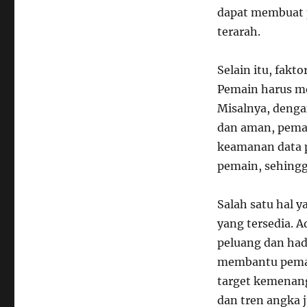
dapat membuat 
terarah.
Selain itu, fak
Pemain harus me
Misalnya, deng
dan aman, pemai
keamanan data p
pemain, sehingg
Salah satu hal 
yang tersedia. 
peluang dan had
membantu pemai
target kemenang
dan tren angka 