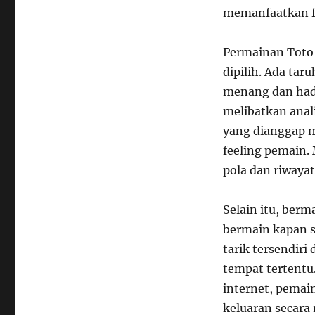
memanfaatkan fi
Permainan Toto 
dipilih. Ada ta
menang dan hadi
melibatkan anal
yang dianggap m
feeling pemain
pola dan riwaya
Selain itu, be
bermain kapan sa
tarik tersendir
tempat tertentu
internet, pemai
keluaran secara 