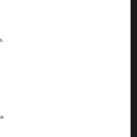
a.
an