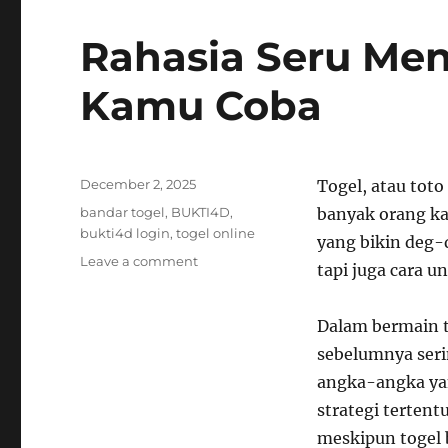
Rahasia Seru Men
Kamu Coba
Posted
December 2, 2025
Togel, atau toto
on
Tags
bandar togel
,
BUKTI4D
,
banyak orang k
bukti4d login
,
togel online
yang bikin deg-
on
Leave a comment
tapi juga cara u
Rahasia
Seru
Menang
Dalam bermain t
Togel
sebelumnya seri
yang
angka-angka ya
Perlu
Kamu
strategi terten
Coba
meskipun togel 