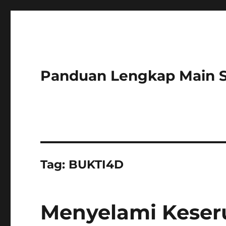
Panduan Lengkap Main S
Tag:
BUKTI4D
Menyelami Keser