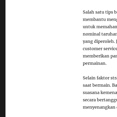
Salah satu tips 
membantu mengu
untuk memahami
nominal taruhan
yang diperoleh.
customer service
memberikan pand
permainan.
Selain faktor s
saat bermain. B
suasana kemena
secara bertangg
menyenangkan 