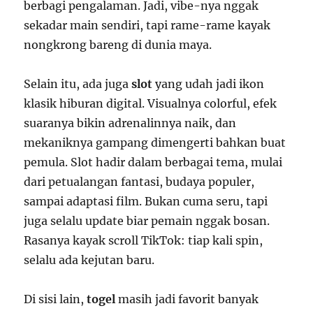
berbagi pengalaman. Jadi, vibe-nya nggak
sekadar main sendiri, tapi rame-rame kayak
nongkrong bareng di dunia maya.
Selain itu, ada juga
slot
yang udah jadi ikon
klasik hiburan digital. Visualnya colorful, efek
suaranya bikin adrenalinnya naik, dan
mekaniknya gampang dimengerti bahkan buat
pemula. Slot hadir dalam berbagai tema, mulai
dari petualangan fantasi, budaya populer,
sampai adaptasi film. Bukan cuma seru, tapi
juga selalu update biar pemain nggak bosan.
Rasanya kayak scroll TikTok: tiap kali spin,
selalu ada kejutan baru.
Di sisi lain,
togel
masih jadi favorit banyak