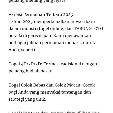
peluang menang yang nyata.
Variasi Permainan Terbaru 2025
Tahun 2025 memperkenalkan inovasi baru
dalam industri togel online, dan TARUNGTOTO
berada di garis depan. Kami menawarkan
berbagai pilihan permainan menarik untuk
Anda, seperti:
Togel 4D/3D/2D: Format tradisional dengan
peluang hadiah besar.
Togel Colok Bebas dan Colok Macau: Cocok
bagi Anda yang menyukai tantangan dan
strategi yang unik.