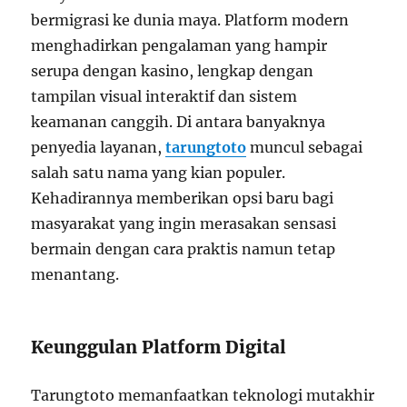
bermigrasi ke dunia maya. Platform modern
menghadirkan pengalaman yang hampir
serupa dengan kasino, lengkap dengan
tampilan visual interaktif dan sistem
keamanan canggih. Di antara banyaknya
penyedia layanan,
tarungtoto
muncul sebagai
salah satu nama yang kian populer.
Kehadirannya memberikan opsi baru bagi
masyarakat yang ingin merasakan sensasi
bermain dengan cara praktis namun tetap
menantang.
Keunggulan Platform Digital
Tarungtoto memanfaatkan teknologi mutakhir