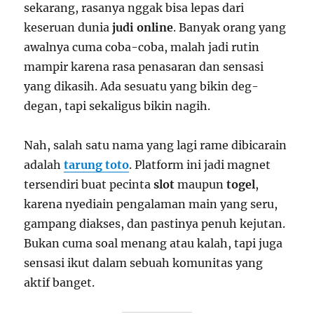
sekarang, rasanya nggak bisa lepas dari
keseruan dunia
judi online
. Banyak orang yang
awalnya cuma coba-coba, malah jadi rutin
mampir karena rasa penasaran dan sensasi
yang dikasih. Ada sesuatu yang bikin deg-
degan, tapi sekaligus bikin nagih.
Nah, salah satu nama yang lagi rame dibicarain
adalah
tarung toto
. Platform ini jadi magnet
tersendiri buat pecinta
slot
maupun
togel
,
karena nyediain pengalaman main yang seru,
gampang diakses, dan pastinya penuh kejutan.
Bukan cuma soal menang atau kalah, tapi juga
sensasi ikut dalam sebuah komunitas yang
aktif banget.