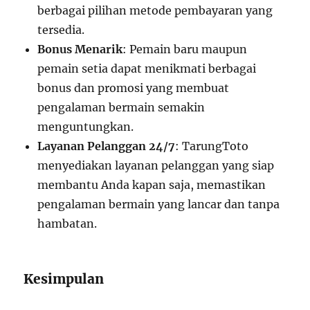
berbagai pilihan metode pembayaran yang
tersedia.
Bonus Menarik
: Pemain baru maupun
pemain setia dapat menikmati berbagai
bonus dan promosi yang membuat
pengalaman bermain semakin
menguntungkan.
Layanan Pelanggan 24/7
: TarungToto
menyediakan layanan pelanggan yang siap
membantu Anda kapan saja, memastikan
pengalaman bermain yang lancar dan tanpa
hambatan.
Kesimpulan