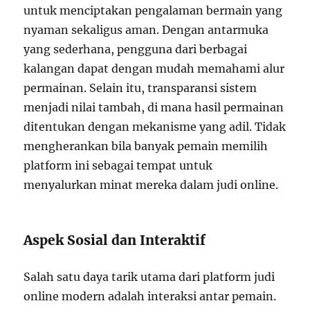
untuk menciptakan pengalaman bermain yang
nyaman sekaligus aman. Dengan antarmuka
yang sederhana, pengguna dari berbagai
kalangan dapat dengan mudah memahami alur
permainan. Selain itu, transparansi sistem
menjadi nilai tambah, di mana hasil permainan
ditentukan dengan mekanisme yang adil. Tidak
mengherankan bila banyak pemain memilih
platform ini sebagai tempat untuk
menyalurkan minat mereka dalam judi online.
Aspek Sosial dan Interaktif
Salah satu daya tarik utama dari platform judi
online modern adalah interaksi antar pemain.