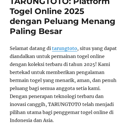
TARUNGTOTO: Platform
untuk
Menang
Togel Online 2025
dan
dengan Peluang Menang
Nikmati
Keuntungan
Paling Besar
Togel
Online
Selamat datang di
tarungtoto
, situs yang dapat
diandalkan untuk permainan togel online
dengan koleksi terbaru di tahun 2025! Kami
bertekad untuk memberikan pengalaman
bermain togel yang menarik, aman, dan penuh
peluang bagi semua anggota setia kami.
Dengan penerapan teknologi terbaru dan
inovasi canggih, TARUNGTOTO telah menjadi
pilihan utama bagi penggemar togel online di
Indonesia dan Asia.