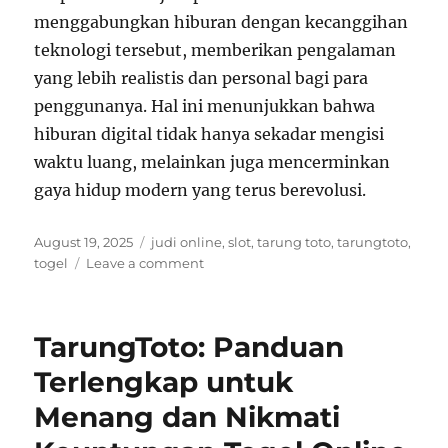
menggabungkan hiburan dengan kecanggihan
teknologi tersebut, memberikan pengalaman
yang lebih realistis dan personal bagi para
penggunanya. Hal ini menunjukkan bahwa
hiburan digital tidak hanya sekadar mengisi
waktu luang, melainkan juga mencerminkan
gaya hidup modern yang terus berevolusi.
Posted
Tags
August 19, 2025
judi online
,
slot
,
tarung toto
,
tarungtoto
,
on
on
togel
Leave a comment
Jejak
Digital
dalam
TarungToto: Panduan
Dunia
Hiburan
Terlengkap untuk
Modern
Menang dan Nikmati