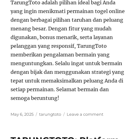
TarungToto adalah pilihan ideal bagi Anda
yang ingin menikmati permainan togel online
dengan berbagai pilihan taruhan dan peluang
menang besar. Dengan fitur yang mudah
digunakan, bonus menarik, serta layanan
pelanggan yang responsif, TarungToto
memberikan pengalaman bermain yang
menguntungkan. Selalu ingat untuk bermain
dengan bijak dan menggunakan strategi yang
tepat untuk memaksimalkan peluang Anda di
setiap permainan. Selamat bermain dan
semoga beruntung!
Posted
Tags
on
May 6, 2025
tarungtoto
Leave a comment
on
TarungToto:
Panduan
Terlengkap