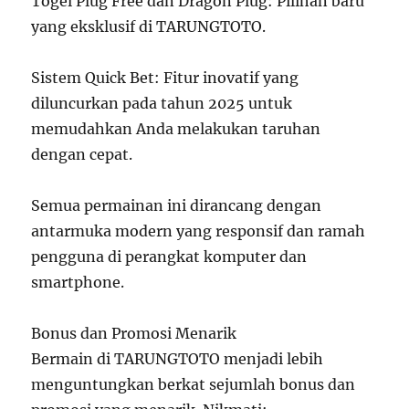
Togel Plug Free dan Dragon Plug: Pilihan baru
yang eksklusif di TARUNGTOTO.
Sistem Quick Bet: Fitur inovatif yang
diluncurkan pada tahun 2025 untuk
memudahkan Anda melakukan taruhan
dengan cepat.
Semua permainan ini dirancang dengan
antarmuka modern yang responsif dan ramah
pengguna di perangkat komputer dan
smartphone.
Bonus dan Promosi Menarik
Bermain di TARUNGTOTO menjadi lebih
menguntungkan berkat sejumlah bonus dan