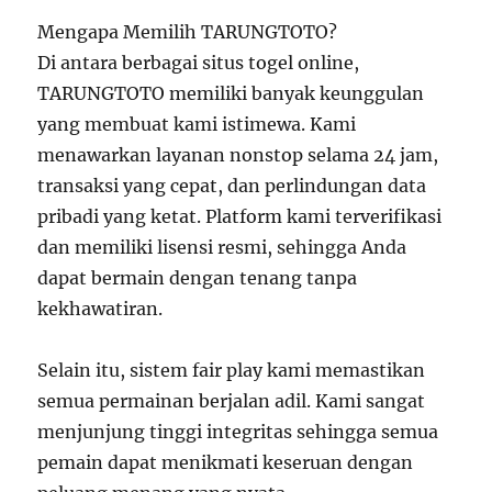
Mengapa Memilih TARUNGTOTO?
Di antara berbagai situs togel online,
TARUNGTOTO memiliki banyak keunggulan
yang membuat kami istimewa. Kami
menawarkan layanan nonstop selama 24 jam,
transaksi yang cepat, dan perlindungan data
pribadi yang ketat. Platform kami terverifikasi
dan memiliki lisensi resmi, sehingga Anda
dapat bermain dengan tenang tanpa
kekhawatiran.
Selain itu, sistem fair play kami memastikan
semua permainan berjalan adil. Kami sangat
menjunjung tinggi integritas sehingga semua
pemain dapat menikmati keseruan dengan