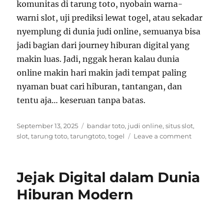
komunitas di tarung toto, nyobain warna-
warni slot, uji prediksi lewat togel, atau sekadar
nyemplung di dunia judi online, semuanya bisa
jadi bagian dari journey hiburan digital yang
makin luas. Jadi, nggak heran kalau dunia
online makin hari makin jadi tempat paling
nyaman buat cari hiburan, tantangan, dan
tentu aja… keseruan tanpa batas.
Posted
Tags
September 13, 2025
bandar toto
,
judi online
,
situs slot
,
on
on
slot
,
tarung toto
,
tarungtoto
,
togel
Leave a comment
Dunia
Hiburan
Digital
Jejak Digital dalam Dunia
yang
Bikin
Hiburan Modern
Betah
Generasi
Online