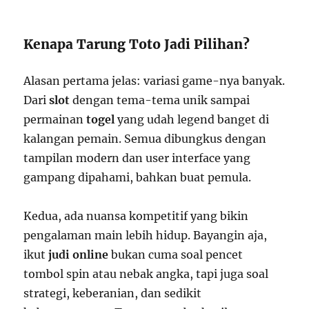
Kenapa Tarung Toto Jadi Pilihan?
Alasan pertama jelas: variasi game-nya banyak.
Dari
slot
dengan tema-tema unik sampai
permainan
togel
yang udah legend banget di
kalangan pemain. Semua dibungkus dengan
tampilan modern dan user interface yang
gampang dipahami, bahkan buat pemula.
Kedua, ada nuansa kompetitif yang bikin
pengalaman main lebih hidup. Bayangin aja,
ikut
judi online
bukan cuma soal pencet
tombol spin atau nebak angka, tapi juga soal
strategi, keberanian, dan sedikit