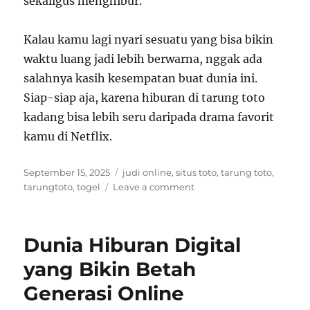
sekaligus menghibur.
Kalau kamu lagi nyari sesuatu yang bisa bikin
waktu luang jadi lebih berwarna, nggak ada
salahnya kasih kesempatan buat dunia ini.
Siap-siap aja, karena hiburan di tarung toto
kadang bisa lebih seru daripada drama favorit
kamu di Netflix.
Posted
Tags
September 15, 2025
judi online
,
situs toto
,
tarung toto
,
on
on
tarungtoto
,
togel
Leave a comment
Dunia
Hiburan
Digital
Dunia Hiburan Digital
yang
Selalu
yang Bikin Betah
Punya
Generasi Online
Kejutan