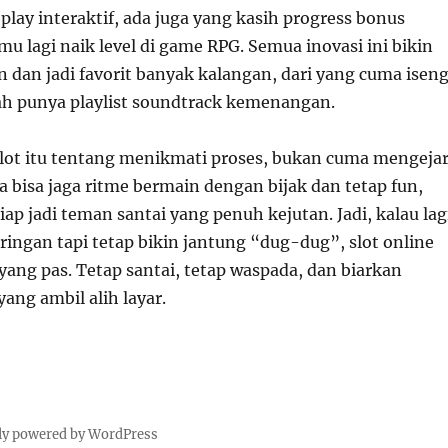
lay interaktif, ada juga yang kasih progress bonus
 lagi naik level di game RPG. Semua inovasi ini bikin
an dan jadi favorit banyak kalangan, dari yang cuma isen
h punya playlist soundtrack kemenangan.
slot itu tentang menikmati proses, bukan cuma mengeja
ta bisa jaga ritme bermain dengan bijak dan tetap fun,
siap jadi teman santai yang penuh kejutan. Jadi, kalau lag
ingan tapi tetap bikin jantung “dug-dug”, slot online
n yang pas. Tetap santai, tetap waspada, dan biarkan
ang ambil alih layar.
ly powered by WordPress