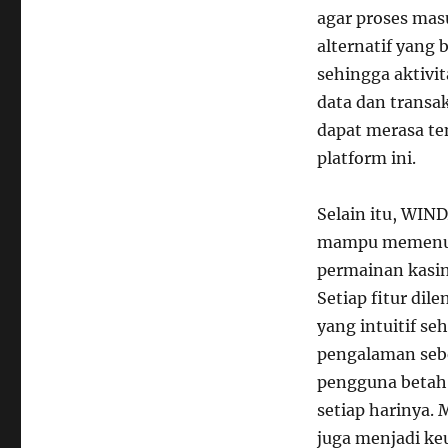
agar proses mas
alternatif yang 
sehingga aktivi
data dan transa
dapat merasa te
platform ini.
Selain itu, WI
mampu memenuhi 
permainan kasin
Setiap fitur di
yang intuitif se
pengalaman seb
pengguna betah
setiap harinya.
juga menjadi ke