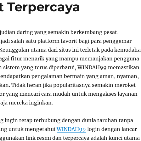
ot Terpercaya
judian daring yang semakin berkembang pesat,
i salah satu platform favorit bagi para penggemar
 Keunggulan utama dari situs ini terletak pada kemudah
rbagai fitur menarik yang mampu memanjakan pengguna
n sistem yang terus diperbarui, WINDAH99 memastikan
mendapatkan pengalaman bermain yang aman, nyaman,
n. Tidak heran jika popularitasnya semakin meroket
or yang mencari cara mudah untuk mengakses layanan
saja mereka inginkan.
g ingin tetap terhubung dengan dunia taruhan tanpa
ing untuk mengetahui
WINDAH99
login dengan lancar
nggunakan link resmi dan terpercaya adalah kunci utama