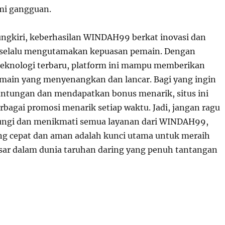
i gangguan.
ungkiri, keberhasilan WINDAH99 berkat inovasi dan
 selalu mengutamakan kepuasan pemain. Dengan
eknologi terbaru, platform ini mampu memberikan
main yang menyenangkan dan lancar. Bagi yang ingin
ntungan dan mendapatkan bonus menarik, situs ini
bagai promosi menarik setiap waktu. Jadi, jangan ragu
ngi dan menikmati semua layanan dari WINDAH99,
ng cepat dan aman adalah kunci utama untuk meraih
ar dalam dunia taruhan daring yang penuh tantangan