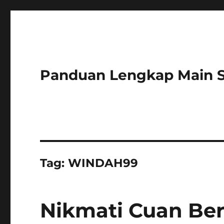
Panduan Lengkap Main S
Tag:
WINDAH99
Nikmati Cuan Ber