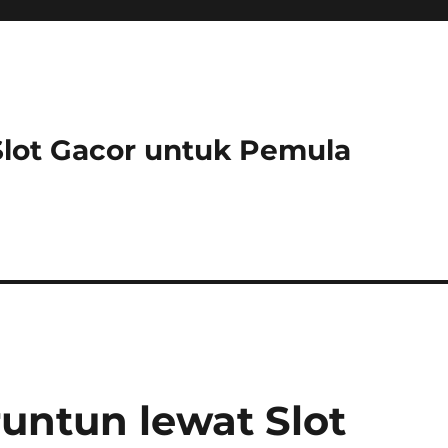
lot Gacor untuk Pemula
untun lewat Slot