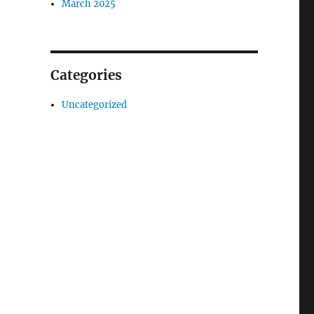
March 2025
Categories
Uncategorized