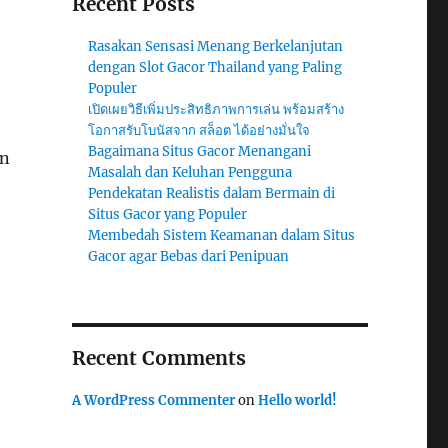
Recent Posts
Rasakan Sensasi Menang Berkelanjutan
dengan Slot Gacor Thailand yang Paling
Populer
เปิดเผยวิธีเพิ่มประสิทธิภาพการเล่น พร้อมสร้าง
โอกาสรับโบนัสจาก สล็อต ได้อย่างมั่นใจ
Bagaimana Situs Gacor Menangani
an
Masalah dan Keluhan Pengguna
Pendekatan Realistis dalam Bermain di
Situs Gacor yang Populer
Membedah Sistem Keamanan dalam Situs
Gacor agar Bebas dari Penipuan
Recent Comments
A WordPress Commenter
on
Hello world!