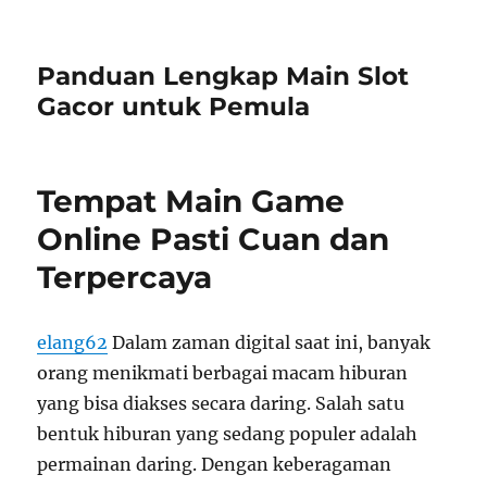
Panduan Lengkap Main Slot
Gacor untuk Pemula
Tempat Main Game
Online Pasti Cuan dan
Terpercaya
elang62
Dalam zaman digital saat ini, banyak
orang menikmati berbagai macam hiburan
yang bisa diakses secara daring. Salah satu
bentuk hiburan yang sedang populer adalah
permainan daring. Dengan keberagaman