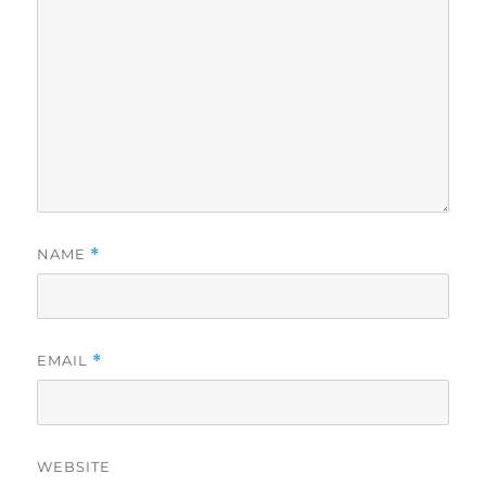
NAME
*
EMAIL
*
WEBSITE