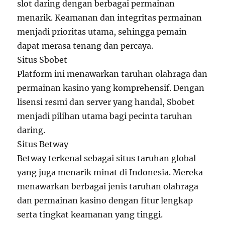
slot daring dengan berbagai permainan
menarik. Keamanan dan integritas permainan
menjadi prioritas utama, sehingga pemain
dapat merasa tenang dan percaya.
Situs Sbobet
Platform ini menawarkan taruhan olahraga dan
permainan kasino yang komprehensif. Dengan
lisensi resmi dan server yang handal, Sbobet
menjadi pilihan utama bagi pecinta taruhan
daring.
Situs Betway
Betway terkenal sebagai situs taruhan global
yang juga menarik minat di Indonesia. Mereka
menawarkan berbagai jenis taruhan olahraga
dan permainan kasino dengan fitur lengkap
serta tingkat keamanan yang tinggi.