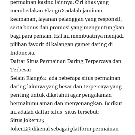
permainan kasino lainnya. Ciri khas yang
membedakan Elang62 adalah jaminan
keamanan, layanan pelanggan yang responsif,
serta bonus dan promosi yang menguntungkan
bagi para pemain. Hal ini membuatnya menjadi
pilihan favorit di kalangan gamer daring di
Indonesia.
Daftar Situs Permainan Daring Terpercaya dan
Terbesar
Selain Elang62, ada beberapa situs permainan
daring lainnya yang besar dan terpercaya yang
penting untuk diketahui agar pengalaman
bermainmu aman dan menyenangkan. Berikut
ini adalah daftar situs-situs tersebut:
Situs Joker123
Joker123 dikenal sebagai platform permainan