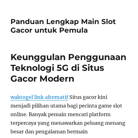
Panduan Lengkap Main Slot
Gacor untuk Pemula
Keunggulan Penggunaan
Teknologi 5G di Situs
Gacor Modern
waktogel link alternatif
Situs gacor kini
menjadi pilihan utama bagi pecinta game slot
online. Banyak pemain mencari platform
terpercaya yang menawarkan peluang menang
besar dan pengalaman bermain