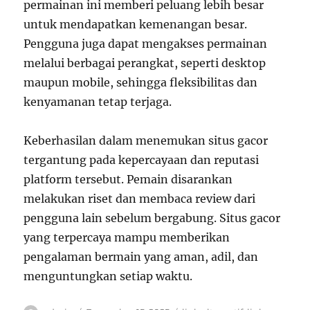
permainan ini memberi peluang lebih besar
untuk mendapatkan kemenangan besar.
Pengguna juga dapat mengakses permainan
melalui berbagai perangkat, seperti desktop
maupun mobile, sehingga fleksibilitas dan
kenyamanan tetap terjaga.
Keberhasilan dalam menemukan situs gacor
tergantung pada kepercayaan dan reputasi
platform tersebut. Pemain disarankan
melakukan riset dan membaca review dari
pengguna lain sebelum bergabung. Situs gacor
yang terpercaya mampu memberikan
pengalaman bermain yang aman, adil, dan
menguntungkan setiap waktu.