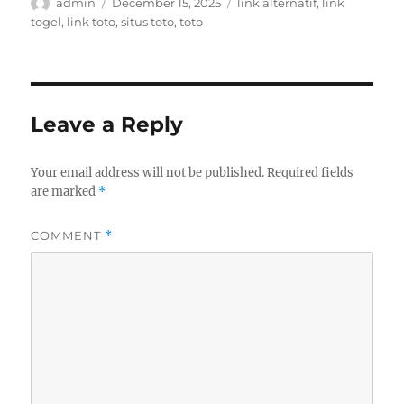
Author
Posted
Tags
admin
December 15, 2025
link alternatif
,
link
on
togel
,
link toto
,
situs toto
,
toto
Leave a Reply
Your email address will not be published.
Required fields
are marked
*
COMMENT
*