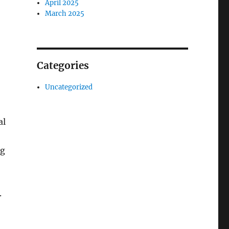
April 2025
March 2025
Categories
Uncategorized
al
ng
.