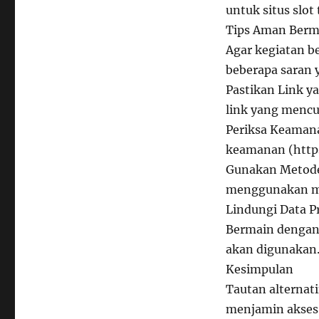
untuk situs slot
Tips Aman Berma
Agar kegiatan b
beberapa saran 
Pastikan Link y
link yang mencu
Periksa Keamanan
keamanan (https
Gunakan Metode
menggunakan me
Lindungi Data Pr
Bermain dengan
akan digunakan
Kesimpulan
Tautan alternat
menjamin akses 