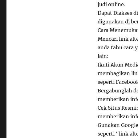
judi online.
Dapat Diakses d
digunakan di be
Cara Menemukan 
Mencari link alt
anda tahu cara 
lain:
Ikuti Akun Media
membagikan link
seperti Faceboo
Bergabunglah da
memberikan info
Cek Situs Resmi
memberikan info
Gunakan Google 
seperti “link al