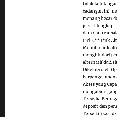
tidak kehilang
cadangan ini, m
menang besar dari
juga dilengkap
data dan transa
Ciri-Ciri Link Al
Memilih link al
menghindari peni
alternatif dari 
Dikelola oleh Op
berpengalaman d
Akses yang Cepat
mengalami gang
Tersedia Berbag
deposit dan pen
Tersertifikasi d