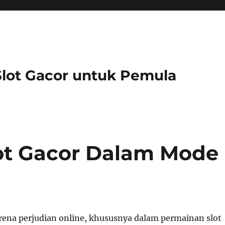
lot Gacor untuk Pemula
Slot Gacor Dalam Mode
ena perjudian online, khususnya dalam permainan slot