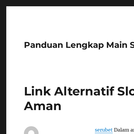
Panduan Lengkap Main S
Link Alternatif 
Aman
serubet
Dalam ar