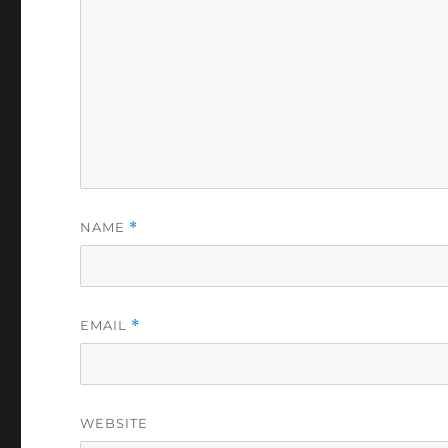
NAME
*
EMAIL
*
WEBSITE