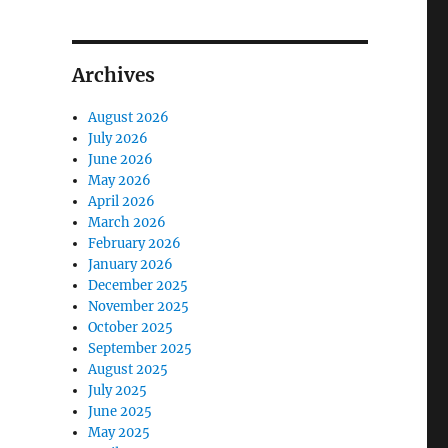
Archives
August 2026
July 2026
June 2026
May 2026
April 2026
March 2026
February 2026
January 2026
December 2025
November 2025
October 2025
September 2025
August 2025
July 2025
June 2025
May 2025