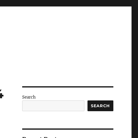
4
Search
SEARCH