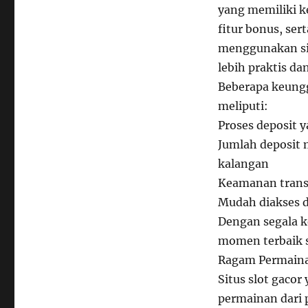
yang memiliki k
fitur bonus, se
menggunakan si
lebih praktis d
Beberapa keunggu
meliputi:
Proses deposit 
Jumlah deposit 
kalangan
Keamanan transa
Mudah diakses d
Dengan segala k
momen terbaik s
Ragam Permainan
Situs slot gaco
permainan dari 