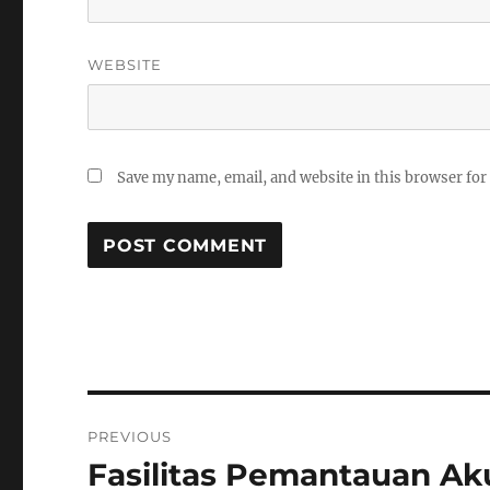
WEBSITE
Save my name, email, and website in this browser for
Post
PREVIOUS
navigation
Fasilitas Pemantauan Ak
Previous