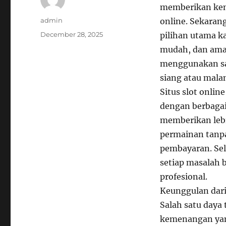
memberikan ken
Author
admin
online. Sekaran
Posted
December 28, 2025
pilihan utama k
on
mudah, dan ama
menggunakan sat
siang atau mala
Situs slot onli
dengan berbagai 
memberikan lebi
permainan tanp
pembayaran. Sel
setiap masalah b
profesional.
Keunggulan dari
Salah satu daya t
kemenangan yang