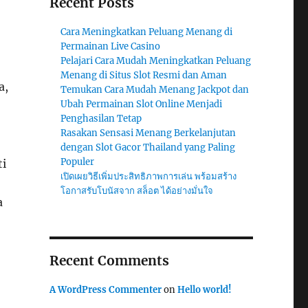
Recent Posts
Cara Meningkatkan Peluang Menang di
Permainan Live Casino
Pelajari Cara Mudah Meningkatkan Peluang
Menang di Situs Slot Resmi dan Aman
a,
Temukan Cara Mudah Menang Jackpot dan
Ubah Permainan Slot Online Menjadi
Penghasilan Tetap
Rasakan Sensasi Menang Berkelanjutan
dengan Slot Gacor Thailand yang Paling
Populer
ti
เปิดเผยวิธีเพิ่มประสิทธิภาพการเล่น พร้อมสร้าง
โอกาสรับโบนัสจาก สล็อต ได้อย่างมั่นใจ
a
Recent Comments
A WordPress Commenter
on
Hello world!