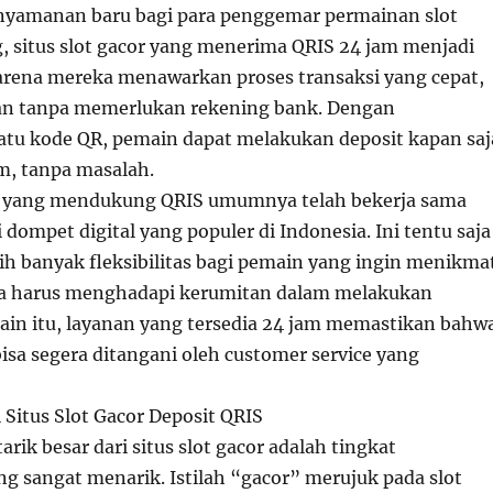
yamanan baru bagi para penggemar permainan slot
g, situs slot gacor yang menerima QRIS 24 jam menjadi
arena mereka menawarkan proses transaksi yang cepat,
n tanpa memerlukan rekening bank. Dengan
u kode QR, pemain dapat melakukan deposit kapan saj
m, tanpa masalah.
ne yang mendukung QRIS umumnya telah bekerja sama
dompet digital yang populer di Indonesia. Ini tentu saja
h banyak fleksibilitas bagi pemain yang ingin menikma
a harus menghadapi kerumitan dalam melakukan
ain itu, layanan yang tersedia 24 jam memastikan bahw
isa segera ditangani oleh customer service yang
 Situs Slot Gacor Deposit QRIS
arik besar dari situs slot gacor adalah tingkat
 sangat menarik. Istilah “gacor” merujuk pada slot