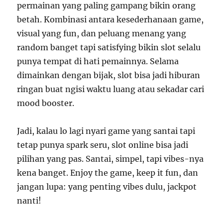
permainan yang paling gampang bikin orang
betah. Kombinasi antara kesederhanaan game,
visual yang fun, dan peluang menang yang
random banget tapi satisfying bikin slot selalu
punya tempat di hati pemainnya. Selama
dimainkan dengan bijak, slot bisa jadi hiburan
ringan buat ngisi waktu luang atau sekadar cari
mood booster.
Jadi, kalau lo lagi nyari game yang santai tapi
tetap punya spark seru, slot online bisa jadi
pilihan yang pas. Santai, simpel, tapi vibes-nya
kena banget. Enjoy the game, keep it fun, dan
jangan lupa: yang penting vibes dulu, jackpot
nanti!