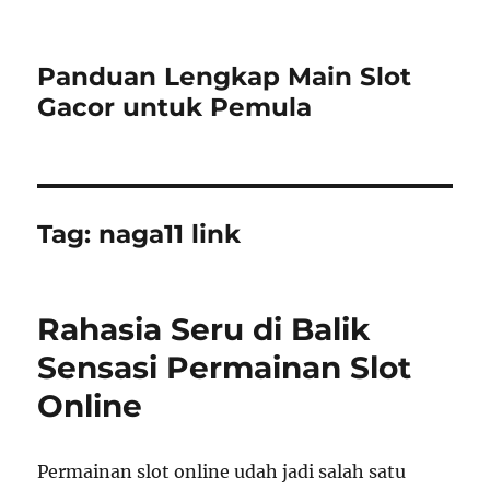
Panduan Lengkap Main Slot
Gacor untuk Pemula
Tag:
naga11 link
Rahasia Seru di Balik
Sensasi Permainan Slot
Online
Permainan slot online udah jadi salah satu