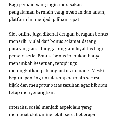
Bagi pemain yang ingin merasakan
pengalaman bermain yang nyaman dan aman,
platform ini menjadi pilihan tepat.
Slot online juga dikenal dengan beragam bonus
menarik. Mulai dari bonus selamat datang,
putaran gratis, hingga program loyalitas bagi
pemain setia. Bonus-bonus ini bukan hanya
menambah keseruan, tetapi juga
meningkatkan peluang untuk menang. Meski
begitu, penting untuk tetap bermain secara
bijak dan mengatur batas taruhan agar hiburan
tetap menyenangkan.
Interaksi sosial menjadi aspek lain yang
membuat slot online lebih seru. Beberapa