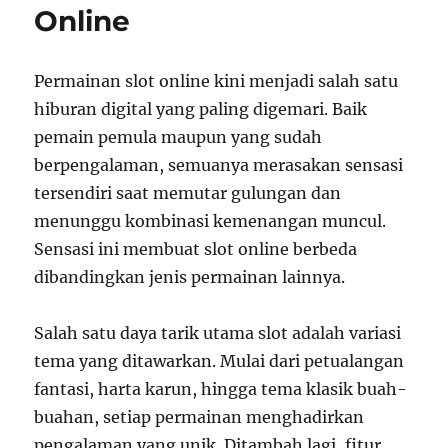
Online
Bikin
Ketagihan
Permainan slot online kini menjadi salah satu
hiburan digital yang paling digemari. Baik
pemain pemula maupun yang sudah
berpengalaman, semuanya merasakan sensasi
tersendiri saat memutar gulungan dan
menunggu kombinasi kemenangan muncul.
Sensasi ini membuat slot online berbeda
dibandingkan jenis permainan lainnya.
Salah satu daya tarik utama slot adalah variasi
tema yang ditawarkan. Mulai dari petualangan
fantasi, harta karun, hingga tema klasik buah-
buahan, setiap permainan menghadirkan
pengalaman yang unik. Ditambah lagi, fitur