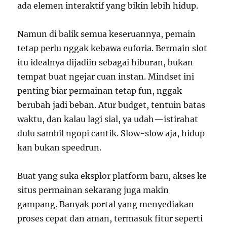
ada elemen interaktif yang bikin lebih hidup.
Namun di balik semua keseruannya, pemain
tetap perlu nggak kebawa euforia. Bermain slot
itu idealnya dijadiin sebagai hiburan, bukan
tempat buat ngejar cuan instan. Mindset ini
penting biar permainan tetap fun, nggak
berubah jadi beban. Atur budget, tentuin batas
waktu, dan kalau lagi sial, ya udah—istirahat
dulu sambil ngopi cantik. Slow-slow aja, hidup
kan bukan speedrun.
Buat yang suka eksplor platform baru, akses ke
situs permainan sekarang juga makin
gampang. Banyak portal yang menyediakan
proses cepat dan aman, termasuk fitur seperti