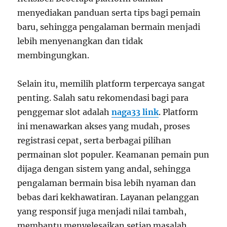
menyediakan panduan serta tips bagi pemain
baru, sehingga pengalaman bermain menjadi
lebih menyenangkan dan tidak
membingungkan.
Selain itu, memilih platform terpercaya sangat
penting. Salah satu rekomendasi bagi para
penggemar slot adalah
naga33 link
. Platform
ini menawarkan akses yang mudah, proses
registrasi cepat, serta berbagai pilihan
permainan slot populer. Keamanan pemain pun
dijaga dengan sistem yang andal, sehingga
pengalaman bermain bisa lebih nyaman dan
bebas dari kekhawatiran. Layanan pelanggan
yang responsif juga menjadi nilai tambah,
membantu menyelesaikan setiap masalah