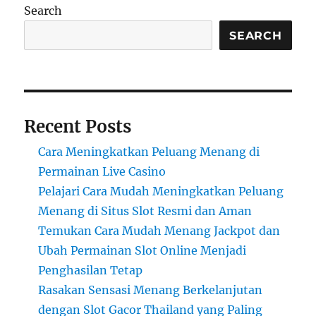
Bermain
Search
Slot
Online
SEARCH
Recent Posts
Cara Meningkatkan Peluang Menang di
Permainan Live Casino
Pelajari Cara Mudah Meningkatkan Peluang
Menang di Situs Slot Resmi dan Aman
Temukan Cara Mudah Menang Jackpot dan
Ubah Permainan Slot Online Menjadi
Penghasilan Tetap
Rasakan Sensasi Menang Berkelanjutan
dengan Slot Gacor Thailand yang Paling