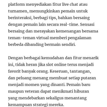
platform menyediakan fitur live chat atau
turnamen, memungkinkan pemain untuk
berinteraksi, berbagi tips, bahkan bersaing
dengan pemain lain secara real-time. Sensasi
bersaing dan merayakan kemenangan bersama
teman-teman virtual memberi pengalaman
berbeda dibanding bermain sendiri.
Dengan berbagai kemudahan dan fitur menarik
ini, tidak heran jika slot online terus menjadi
favorit banyak orang. Keseruan, tantangan,
dan peluang menang membuat setiap putaran
menjadi momen yang dinanti. Pemain baru
maupun veteran dapat menikmati hiburan
yang mendebarkan sekaligus menantang
kemampuan strategi mereka.