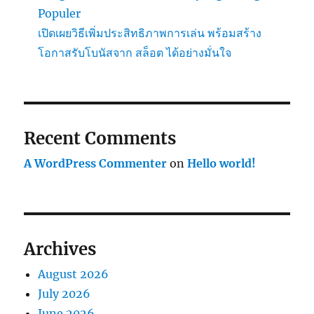
Populer
เปิดเผยวิธีเพิ่มประสิทธิภาพการเล่น พร้อมสร้าง
โอกาสรับโบนัสจาก สล็อต ได้อย่างมั่นใจ
Recent Comments
A WordPress Commenter
on
Hello world!
Archives
August 2026
July 2026
June 2026