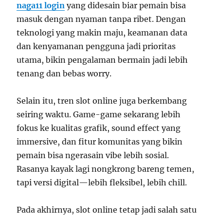
naga11 login
yang didesain biar pemain bisa
masuk dengan nyaman tanpa ribet. Dengan
teknologi yang makin maju, keamanan data
dan kenyamanan pengguna jadi prioritas
utama, bikin pengalaman bermain jadi lebih
tenang dan bebas worry.
Selain itu, tren slot online juga berkembang
seiring waktu. Game-game sekarang lebih
fokus ke kualitas grafik, sound effect yang
immersive, dan fitur komunitas yang bikin
pemain bisa ngerasain vibe lebih sosial.
Rasanya kayak lagi nongkrong bareng temen,
tapi versi digital—lebih fleksibel, lebih chill.
Pada akhirnya, slot online tetap jadi salah satu