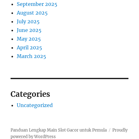
September 2025
August 2025
July 2025
June 2025
May 2025
April 2025
March 2025
Categories
Uncategorized
Panduan Lengkap Main Slot Gacor untuk Pemula
Proudly
powered by WordPress