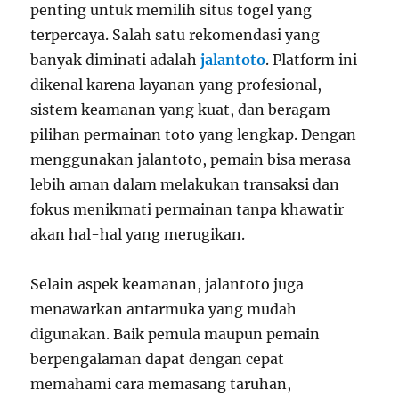
penting untuk memilih situs togel yang
terpercaya. Salah satu rekomendasi yang
banyak diminati adalah
jalantoto
. Platform ini
dikenal karena layanan yang profesional,
sistem keamanan yang kuat, dan beragam
pilihan permainan toto yang lengkap. Dengan
menggunakan jalantoto, pemain bisa merasa
lebih aman dalam melakukan transaksi dan
fokus menikmati permainan tanpa khawatir
akan hal-hal yang merugikan.
Selain aspek keamanan, jalantoto juga
menawarkan antarmuka yang mudah
digunakan. Baik pemula maupun pemain
berpengalaman dapat dengan cepat
memahami cara memasang taruhan,