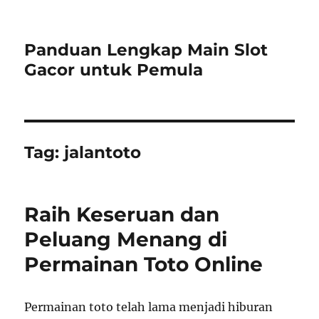
Panduan Lengkap Main Slot
Gacor untuk Pemula
Tag:
jalantoto
Raih Keseruan dan
Peluang Menang di
Permainan Toto Online
Permainan toto telah lama menjadi hiburan