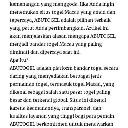
kemenangan yang menggoda. Jika Anda ingin
menemukan situs togel Macau yang aman dan
tepercaya, ABUTOGEL adalah pilihan terbaik
yang patut Anda pertimbangkan. Artikel ini
akan menjelaskan alasan mengapa ABUTOGEL
menjadi bandar togel Macau yang paling
diminati dan dipercaya saat ini.
Apa Itu?
ABUTOGEL adalah platform bandar togel secara
daring yang menyediakan berbagai jenis
permainan togel, termasuk togel Macau, yang
dikenal sebagai salah satu pasar togel paling
besar dan terkenal global. Situs ini dikenal
karena keamanannya, transparansi, dan
kualitas layanan yang tinggi bagi para pemain.
ABUTOGEL berkomitmen untuk menawarkan