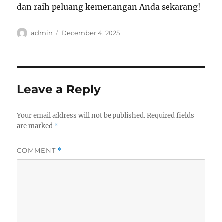
dan raih peluang kemenangan Anda sekarang!
Author
Posted
admin
December 4, 2025
on
Leave a Reply
Your email address will not be published.
Required fields
are marked
*
COMMENT
*