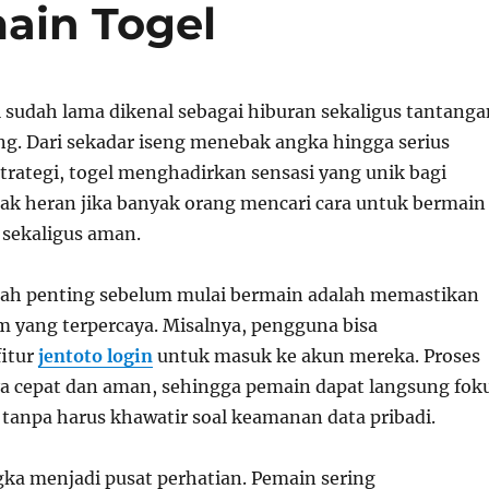
ain Togel
 sudah lama dikenal sebagai hiburan sekaligus tantanga
ng. Dari sekadar iseng menebak angka hingga serius
rategi, togel menghadirkan sensasi yang unik bagi
Tak heran jika banyak orang mencari cara untuk bermain
sekaligus aman.
kah penting sebelum mulai bermain adalah memastikan
rm yang terpercaya. Misalnya, pengguna bisa
itur
jentoto login
untuk masuk ke akun mereka. Proses
nya cepat dan aman, sehingga pemain dapat langsung fok
tanpa harus khawatir soal keamanan data pribadi.
gka menjadi pusat perhatian. Pemain sering