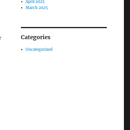
April 2025
March 2025
Categories
r
Uncategorized