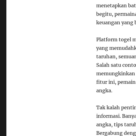
menetapkan bat
begitu, permai
keuangan yang b
Platform togel 
yang memudahkan
taruhan, semuan
Salah satu con
memungkinkan p
fitur ini, pemai
angka.
Tak kalah penti
informasi. Bany
angka, tips tar
Bergabung deng