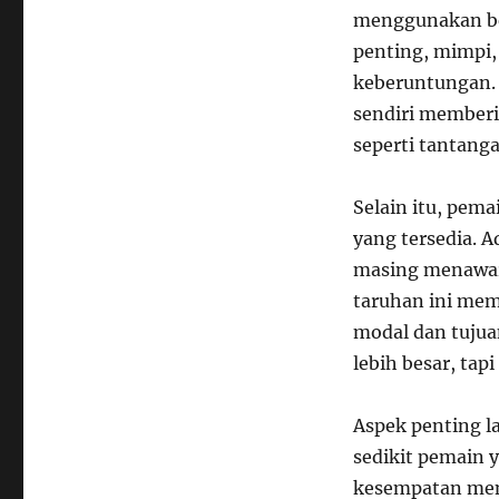
menggunakan ber
penting, mimpi
keberuntungan. 
sendiri memberi
seperti tantanga
Selain itu, pem
yang tersedia. A
masing menawar
taruhan ini me
modal dan tujua
lebih besar, tap
Aspek penting l
sedikit pemain 
kesempatan mena