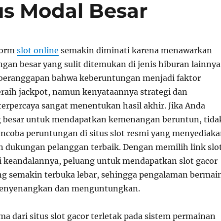
us Modal Besar
form
slot online
semakin diminati karena menawarkan
gan besar yang sulit ditemukan di jenis hiburan lainnya
beranggapan bahwa keberuntungan menjadi faktor
aih jackpot, namun kenyataannya strategi dan
terpercaya sangat menentukan hasil akhir. Jika Anda
g besar untuk mendapatkan kemenangan beruntun, tida
ncoba peruntungan di situs slot resmi yang menyediak
an dukungan pelanggan terbaik. Dengan memilih link slo
ji keandalannya, peluang untuk mendapatkan slot gacor
 semakin terbuka lebar, sehingga pengalaman bermai
menyenangkan dan menguntungkan.
a dari situs slot gacor terletak pada sistem permainan