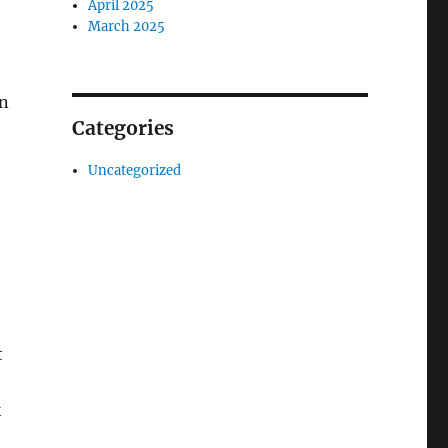
April 2025
March 2025
an
Categories
Uncategorized
t
k