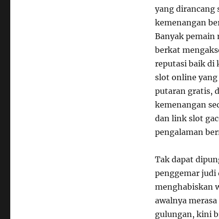
Besar
yang dirancang
kemenangan ber
Banyak pemain
berkat mengakses
reputasi baik di
slot online yang
putaran gratis,
kemenangan secar
dan link slot g
pengalaman ber
Tak dapat dipun
penggemar judi
menghabiskan wa
awalnya merasa
gulungan, kini b