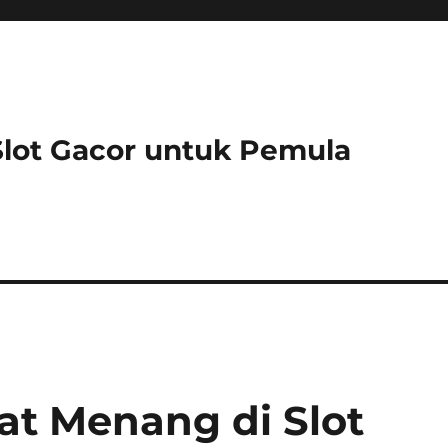
lot Gacor untuk Pemula
t Menang di Slot