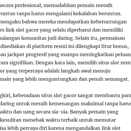
 secara profesional, memudahkan pemain meraih
untun tanpa harus mengalami kekalahan beruntun.
 mengaku bahwa mereka mendapatkan keberuntungan
 link slot gacor yang selalu diperbarui dan memiliki
 kalangan komunitas judi daring. Selain itu, permainan
 disediakan di platform resmi ini dilengkapi fitur bonus,
 dan jackpot progresif yang mampu meningkatkan pelua
a signifikan. Dengan kata lain, memilih situs slot res
acor yang terpercaya adalah langkah awal menuju
main yang lebih menguntungkan dan penuh semangat.
gkiri, keberadaan situs slot gacor sangat membantu par
 daring untuk meraih kemenangan maksimal tanpa haru
ktu dan uang secara sia-sia. Banyak pemain yang
 kesulitan menebak waktu terbaik untuk memutar
isa lebih percaya diri karena mengandalkan link slot