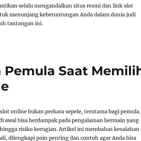
 pastikan selalu mengandalkan situs resmi dan link slot
ntuk menunjang keberuntungan Anda dalam dunia judi
uh tantangan ini.
Pemula Saat Memili
ne
slot online bukan perkara sepele, terutama bagi pemula.
 di awal bisa berdampak pada pengalaman bermain yang
ingga risiko kerugian. Artikel ini membahas kesalahan
adi, dilengkapi poin penting dan contoh agar Anda bisa