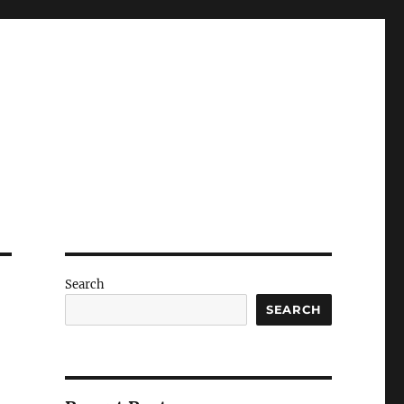
Search
SEARCH