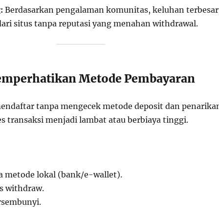
:
Berdasarkan pengalaman komunitas, keluhan terbesar
dari situs tanpa reputasi yang menahan withdrawal.
Memperhatikan Metode Pembayaran
endaftar tanpa mengecek metode deposit dan penarika
s transaksi menjadi lambat atau berbiaya tinggi.
a metode lokal (bank/e-wallet).
s withdraw.
ersembunyi.