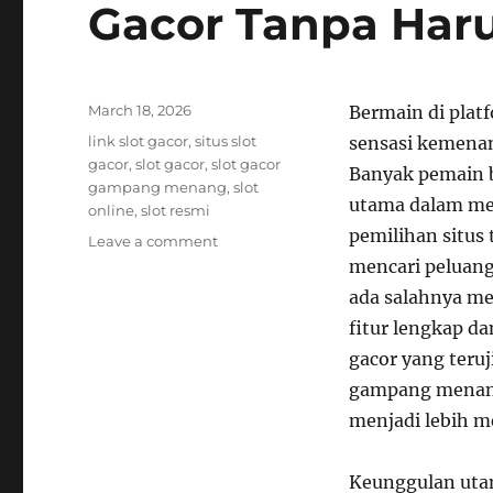
Gacor Tanpa Har
Posted
March 18, 2026
Bermain di plat
on
Tags
link slot gacor
,
situs slot
sensasi kemenan
gacor
,
slot gacor
,
slot gacor
Banyak pemain 
gampang menang
,
slot
utama dalam mer
online
,
slot resmi
pemilihan situs 
on
Leave a comment
Ungkap
mencari peluan
Cara
ada salahnya me
Cepat
fitur lengkap d
Menang
di
gacor yang teru
Slot
gampang menang
Gacor
menjadi lebih 
Tanpa
Harus
Modal
Keunggulan utam