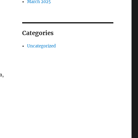
March 2025
Categories
Uncategorized
a,