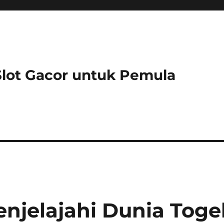
lot Gacor untuk Pemula
enjelajahi Dunia Toge