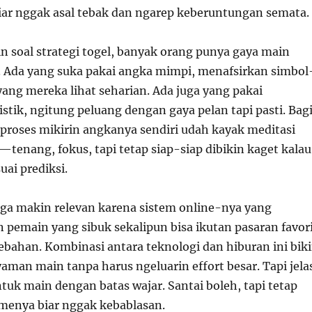
biar nggak asal tebak dan ngarep keberuntungan semata.
 soal strategi togel, banyak orang punya gaya main
Ada yang suka pakai angka mimpi, menafsirkan simbol
ang mereka lihat seharian. Ada juga yang pakai
stik, ngitung peluang dengan gaya pelan tapi pasti. Bag
 proses mikirin angkanya sendiri udah kayak meditasi
—tenang, fokus, tapi tetap siap-siap dibikin kaget kalau
uai prediksi.
uga makin relevan karena sistem online-nya yang
n pemain yang sibuk sekalipun bisa ikutan pasaran favor
ebahan. Kombinasi antara teknologi dan hiburan ini bik
man main tanpa harus ngeluarin effort besar. Tapi jela
tuk main dengan batas wajar. Santai boleh, tapi tetap
menya biar nggak kebablasan.