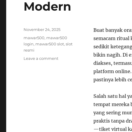
Modern
Posted
November 24, 2025
Buat banyak ora
on
Tags
mawar500
,
mawar500
semacam ritual k
login
,
mawar500 slot
,
slot
sedikit ketegan
resmi
bikin nagih. Di
on
Leave a comment
diakses, termas
Strategi
Santai
platform online.
Menjelajahi
pastinya lebih c
Dunia
Togel
Modern
Salah satu hal 
tempat mereka be
yang sering mun
praktis tanpa d
—tiket virtual k