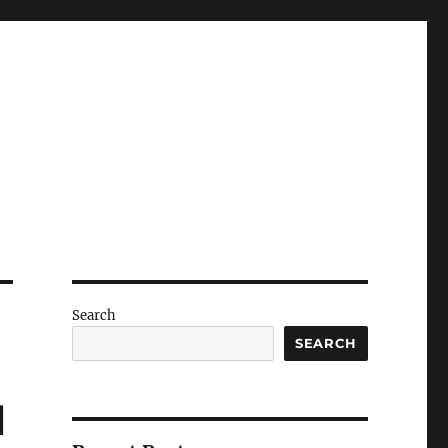
Search
SEARCH
l