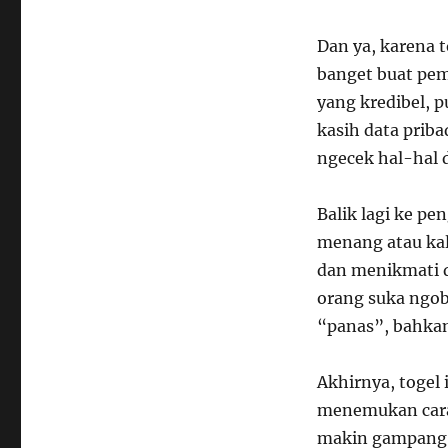
Dan ya, karena 
banget buat pem
yang kredibel, 
kasih data priba
ngecek hal-hal d
Balik lagi ke p
menang atau kal
dan menikmati d
orang suka ngobr
“panas”, bahkan
Akhirnya, togel 
menemukan cara 
makin gampang 