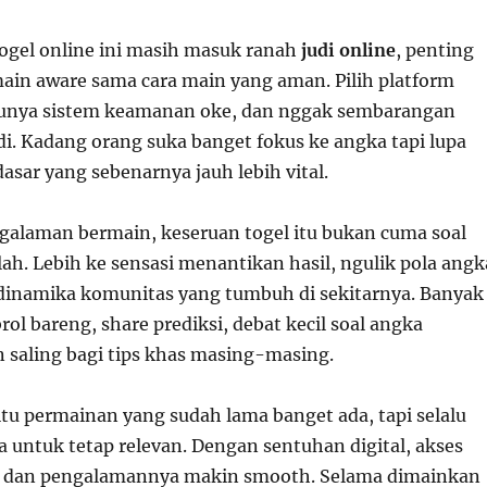
togel online ini masih masuk ranah
judi online
, penting
ain aware sama cara main yang aman. Pilih platform
punya sistem keamanan oke, dan nggak sembarangan
di. Kadang orang suka banget fokus ke angka tapi lupa
asar yang sebenarnya jauh lebih vital.
engalaman bermain, keseruan togel itu bukan cuma soal
ah. Lebih ke sensasi menantikan hasil, ngulik pola angk
inamika komunitas yang tumbuh di sekitarnya. Banyak
ol bareng, share prediksi, debat kecil soal angka
 saling bagi tips khas masing-masing.
itu permainan yang sudah lama banget ada, tapi selalu
untuk tetap relevan. Dengan sentuhan digital, akses
dan pengalamannya makin smooth. Selama dimainkan