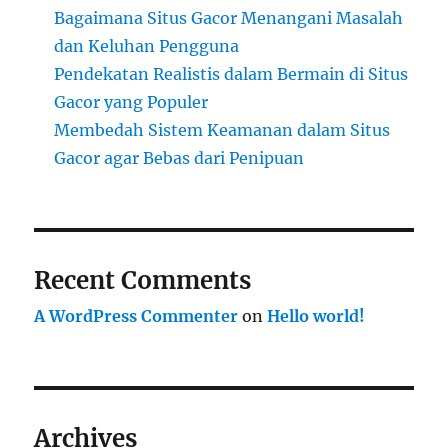
Bagaimana Situs Gacor Menangani Masalah
dan Keluhan Pengguna
Pendekatan Realistis dalam Bermain di Situs
Gacor yang Populer
Membedah Sistem Keamanan dalam Situs
Gacor agar Bebas dari Penipuan
Recent Comments
A WordPress Commenter
on
Hello world!
Archives