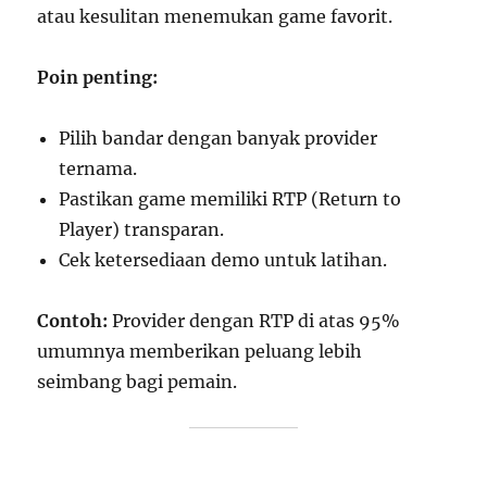
atau kesulitan menemukan game favorit.
Poin penting:
Pilih bandar dengan banyak provider
ternama.
Pastikan game memiliki RTP (Return to
Player) transparan.
Cek ketersediaan demo untuk latihan.
Contoh:
Provider dengan RTP di atas 95%
umumnya memberikan peluang lebih
seimbang bagi pemain.