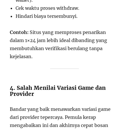
wallet).
Cek waktu proses withdraw.
Hindari biaya tersembunyi.
Contoh:
Situs yang memproses penarikan
dalam 1×24 jam lebih ideal dibanding yang
membutuhkan verifikasi berulang tanpa
kejelasan.
4. Salah Menilai Variasi Game dan
Provider
Bandar yang baik menawarkan variasi game
dari provider tepercaya. Pemula kerap
mengabaikan ini dan akhirnya cepat bosan