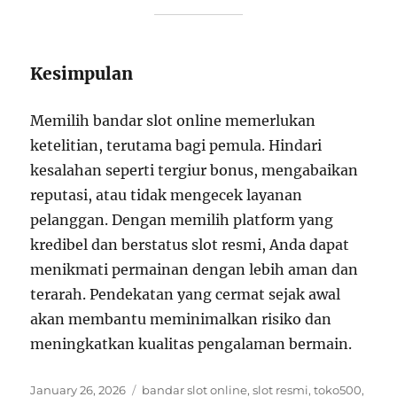
Kesimpulan
Memilih bandar slot online memerlukan
ketelitian, terutama bagi pemula. Hindari
kesalahan seperti tergiur bonus, mengabaikan
reputasi, atau tidak mengecek layanan
pelanggan. Dengan memilih platform yang
kredibel dan berstatus slot resmi, Anda dapat
menikmati permainan dengan lebih aman dan
terarah. Pendekatan yang cermat sejak awal
akan membantu meminimalkan risiko dan
meningkatkan kualitas pengalaman bermain.
Posted
Tags
January 26, 2026
bandar slot online
,
slot resmi
,
toko500
,