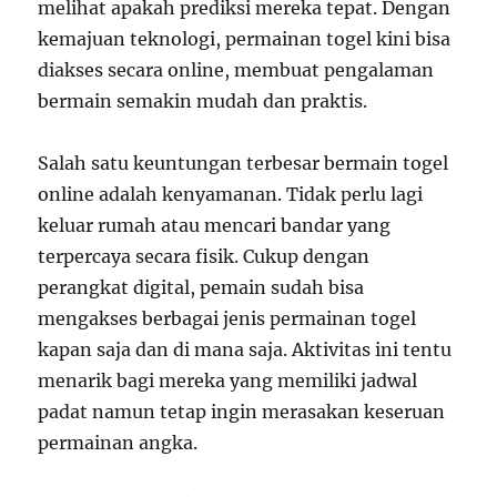
melihat apakah prediksi mereka tepat. Dengan
kemajuan teknologi, permainan togel kini bisa
diakses secara online, membuat pengalaman
bermain semakin mudah dan praktis.
Salah satu keuntungan terbesar bermain togel
online adalah kenyamanan. Tidak perlu lagi
keluar rumah atau mencari bandar yang
terpercaya secara fisik. Cukup dengan
perangkat digital, pemain sudah bisa
mengakses berbagai jenis permainan togel
kapan saja dan di mana saja. Aktivitas ini tentu
menarik bagi mereka yang memiliki jadwal
padat namun tetap ingin merasakan keseruan
permainan angka.