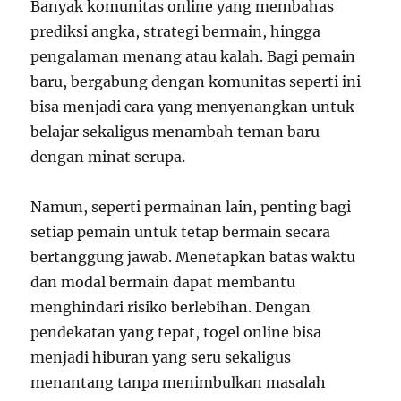
Banyak komunitas online yang membahas
prediksi angka, strategi bermain, hingga
pengalaman menang atau kalah. Bagi pemain
baru, bergabung dengan komunitas seperti ini
bisa menjadi cara yang menyenangkan untuk
belajar sekaligus menambah teman baru
dengan minat serupa.
Namun, seperti permainan lain, penting bagi
setiap pemain untuk tetap bermain secara
bertanggung jawab. Menetapkan batas waktu
dan modal bermain dapat membantu
menghindari risiko berlebihan. Dengan
pendekatan yang tepat, togel online bisa
menjadi hiburan yang seru sekaligus
menantang tanpa menimbulkan masalah