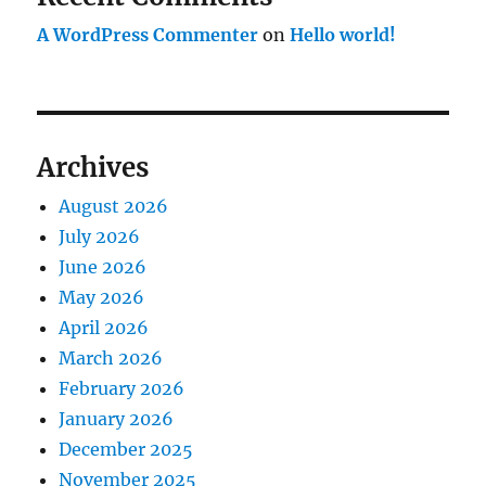
A WordPress Commenter
on
Hello world!
Archives
August 2026
July 2026
June 2026
May 2026
April 2026
March 2026
February 2026
January 2026
December 2025
November 2025