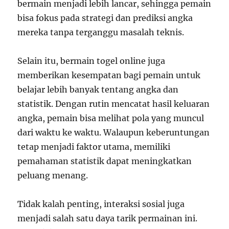
bermain menjadi lebih lancar, sehingga pemain
bisa fokus pada strategi dan prediksi angka
mereka tanpa terganggu masalah teknis.
Selain itu, bermain togel online juga
memberikan kesempatan bagi pemain untuk
belajar lebih banyak tentang angka dan
statistik. Dengan rutin mencatat hasil keluaran
angka, pemain bisa melihat pola yang muncul
dari waktu ke waktu. Walaupun keberuntungan
tetap menjadi faktor utama, memiliki
pemahaman statistik dapat meningkatkan
peluang menang.
Tidak kalah penting, interaksi sosial juga
menjadi salah satu daya tarik permainan ini.