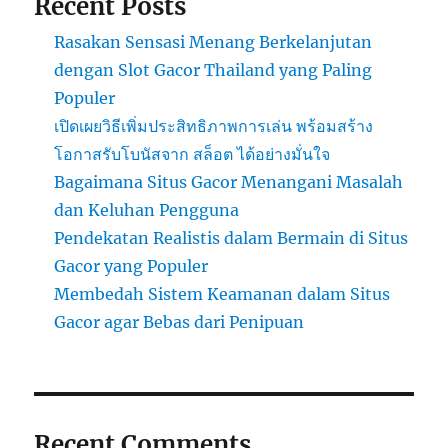
Recent Posts
Rasakan Sensasi Menang Berkelanjutan
dengan Slot Gacor Thailand yang Paling
Populer
เปิดเผยวิธีเพิ่มประสิทธิภาพการเล่น พร้อมสร้าง
โอกาสรับโบนัสจาก สล็อต ได้อย่างมั่นใจ
Bagaimana Situs Gacor Menangani Masalah
dan Keluhan Pengguna
Pendekatan Realistis dalam Bermain di Situs
Gacor yang Populer
Membedah Sistem Keamanan dalam Situs
Gacor agar Bebas dari Penipuan
Recent Comments