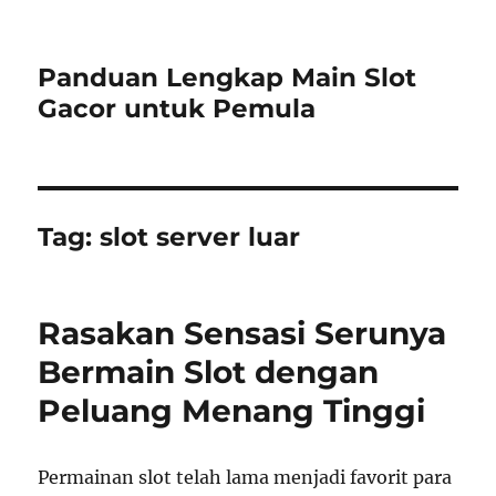
Panduan Lengkap Main Slot
Gacor untuk Pemula
Tag:
slot server luar
Rasakan Sensasi Serunya
Bermain Slot dengan
Peluang Menang Tinggi
Permainan slot telah lama menjadi favorit para