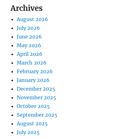
Archives
August 2026
July 2026
June 2026
May 2026
April 2026
March 2026
February 2026
January 2026
December 2025
November 2025
October 2025
September 2025
August 2025
July 2025