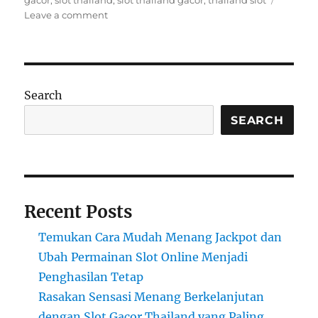
gacor
,
slot thailand
,
slot thailand gacor
,
thailand slot
on
Leave a comment
Rasakan
Sensasi
Serunya
Bermain
Slot
Search
dengan
Peluang
SEARCH
Menang
Tinggi
Recent Posts
Temukan Cara Mudah Menang Jackpot dan
Ubah Permainan Slot Online Menjadi
Penghasilan Tetap
Rasakan Sensasi Menang Berkelanjutan
dengan Slot Gacor Thailand yang Paling