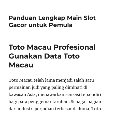
Panduan Lengkap Main Slot
Gacor untuk Pemula
Toto Macau Profesional
Gunakan Data Toto
Macau
Toto Macau telah lama menjadi salah satu
permainan judi yang paling diminati di
kawasan Asia, menawarkan sensasi tersendiri
bagi para penggemar taruhan. Sebagai bagian
dari industri perjudian terbesar di dunia, Toto