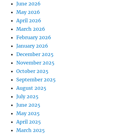
June 2026
May 2026
April 2026
March 2026
February 2026
January 2026
December 2025
November 2025
October 2025
September 2025
August 2025
July 2025
June 2025
May 2025
April 2025
March 2025