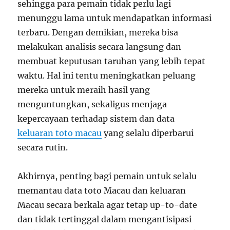
sehingga para pemain tidak perlu lagi
menunggu lama untuk mendapatkan informasi
terbaru. Dengan demikian, mereka bisa
melakukan analisis secara langsung dan
membuat keputusan taruhan yang lebih tepat
waktu. Hal ini tentu meningkatkan peluang
mereka untuk meraih hasil yang
menguntungkan, sekaligus menjaga
kepercayaan terhadap sistem dan data
keluaran toto macau
yang selalu diperbarui
secara rutin.
Akhirnya, penting bagi pemain untuk selalu
memantau data toto Macau dan keluaran
Macau secara berkala agar tetap up-to-date
dan tidak tertinggal dalam mengantisipasi