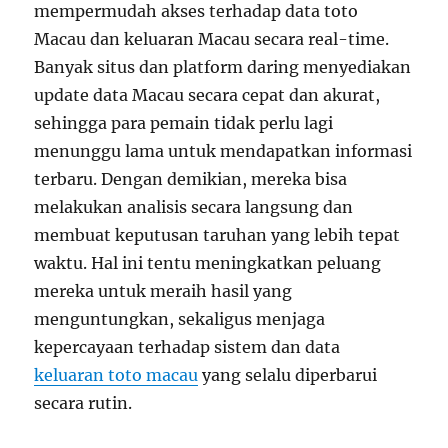
mempermudah akses terhadap data toto
Macau dan keluaran Macau secara real-time.
Banyak situs dan platform daring menyediakan
update data Macau secara cepat dan akurat,
sehingga para pemain tidak perlu lagi
menunggu lama untuk mendapatkan informasi
terbaru. Dengan demikian, mereka bisa
melakukan analisis secara langsung dan
membuat keputusan taruhan yang lebih tepat
waktu. Hal ini tentu meningkatkan peluang
mereka untuk meraih hasil yang
menguntungkan, sekaligus menjaga
kepercayaan terhadap sistem dan data
keluaran toto macau
yang selalu diperbarui
secara rutin.