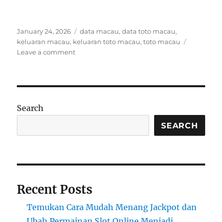
Posted
Tags
January 24, 2026
data macau
,
data toto macau
,
on
keluaran macau
,
keluaran toto macau
,
toto macau
on
Leave a comment
Toto
Macau
Profesional
Gunakan
Data
Search
Toto
Macau
SEARCH
Recent Posts
Temukan Cara Mudah Menang Jackpot dan
Ubah Permainan Slot Online Menjadi