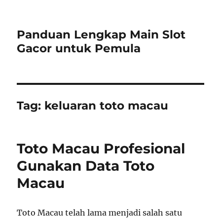
Panduan Lengkap Main Slot
Gacor untuk Pemula
Tag:
keluaran toto macau
Toto Macau Profesional
Gunakan Data Toto
Macau
Toto Macau telah lama menjadi salah satu