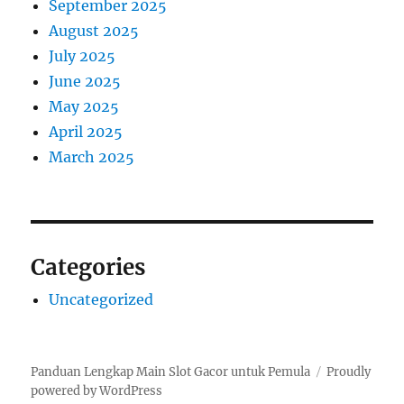
September 2025
August 2025
July 2025
June 2025
May 2025
April 2025
March 2025
Categories
Uncategorized
Panduan Lengkap Main Slot Gacor untuk Pemula
Proudly
powered by WordPress