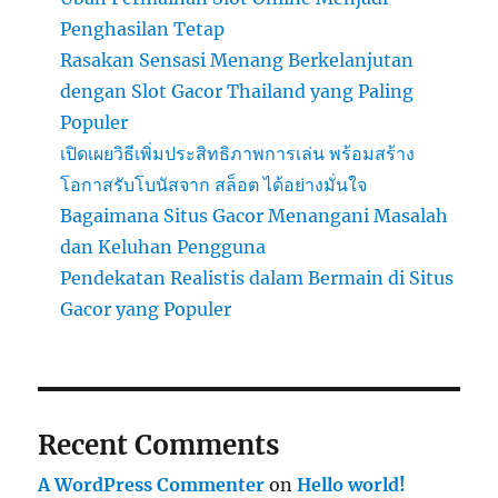
Penghasilan Tetap
Rasakan Sensasi Menang Berkelanjutan
dengan Slot Gacor Thailand yang Paling
Populer
เปิดเผยวิธีเพิ่มประสิทธิภาพการเล่น พร้อมสร้าง
โอกาสรับโบนัสจาก สล็อต ได้อย่างมั่นใจ
Bagaimana Situs Gacor Menangani Masalah
dan Keluhan Pengguna
Pendekatan Realistis dalam Bermain di Situs
Gacor yang Populer
Recent Comments
A WordPress Commenter
on
Hello world!