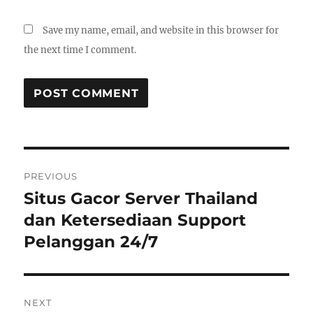
Save my name, email, and website in this browser for
the next time I comment.
Post
PREVIOUS
navigation
Situs Gacor Server Thailand
Previous
post:
dan Ketersediaan Support
Pelanggan 24/7
NEXT