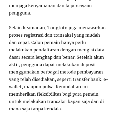
menjaga kenyamanan dan kepercayaan
pengguna.
Selain keamanan, Tongtoto juga menawarkan
proses registrasi dan transaksi yang mudah
dan cepat. Calon pemain hanya perlu
melakukan pendaftaran dengan mengisi data
dasar secara lengkap dan benar. Setelah akun
aktif, pengguna dapat melakukan deposit
menggunakan berbagai metode pembayaran
yang telah disediakan, seperti transfer bank, e-
wallet, maupun pulsa. Kemudahan ini
memberikan fleksibilitas bagi para pemain
untuk melakukan transaksi kapan saja dan di
mana saja tanpa kendala.