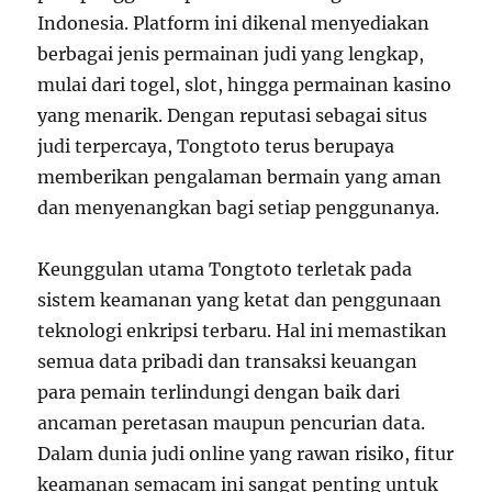
Indonesia. Platform ini dikenal menyediakan
berbagai jenis permainan judi yang lengkap,
mulai dari togel, slot, hingga permainan kasino
yang menarik. Dengan reputasi sebagai situs
judi terpercaya, Tongtoto terus berupaya
memberikan pengalaman bermain yang aman
dan menyenangkan bagi setiap penggunanya.
Keunggulan utama Tongtoto terletak pada
sistem keamanan yang ketat dan penggunaan
teknologi enkripsi terbaru. Hal ini memastikan
semua data pribadi dan transaksi keuangan
para pemain terlindungi dengan baik dari
ancaman peretasan maupun pencurian data.
Dalam dunia judi online yang rawan risiko, fitur
keamanan semacam ini sangat penting untuk