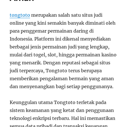
tongtoto
merupakan salah satu situs judi
online yang kini semakin banyak diminati oleh
para penggemar permainan daring di
Indonesia. Platform ini dikenal menyediakan
berbagai jenis permainan judi yang lengkap,
mulai dari togel, slot, hingga permainan kasino
yang menarik. Dengan reputasi sebagai situs
judi terpercaya, Tongtoto terus berupaya
memberikan pengalaman bermain yang aman
dan menyenangkan bagi setiap penggunanya.
Keunggulan utama Tongtoto terletak pada
sistem keamanan yang ketat dan penggunaan
teknologi enkripsi terbaru. Hal ini memastikan
semua data pribadi dan transaksi keuangan