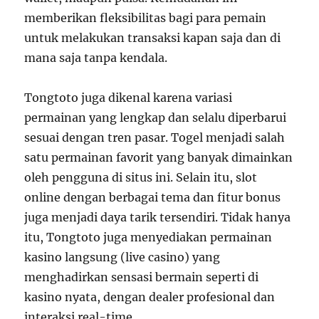
memberikan fleksibilitas bagi para pemain
untuk melakukan transaksi kapan saja dan di
mana saja tanpa kendala.
Tongtoto juga dikenal karena variasi
permainan yang lengkap dan selalu diperbarui
sesuai dengan tren pasar. Togel menjadi salah
satu permainan favorit yang banyak dimainkan
oleh pengguna di situs ini. Selain itu, slot
online dengan berbagai tema dan fitur bonus
juga menjadi daya tarik tersendiri. Tidak hanya
itu, Tongtoto juga menyediakan permainan
kasino langsung (live casino) yang
menghadirkan sensasi bermain seperti di
kasino nyata, dengan dealer profesional dan
interaksi real-time.