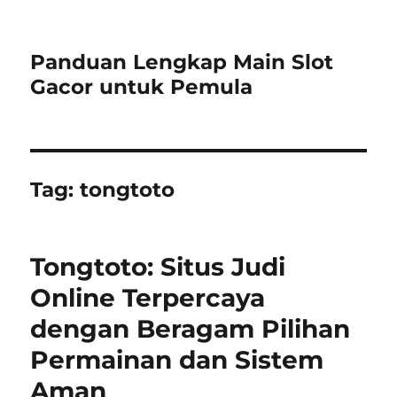
Panduan Lengkap Main Slot
Gacor untuk Pemula
Tag:
tongtoto
Tongtoto: Situs Judi
Online Terpercaya
dengan Beragam Pilihan
Permainan dan Sistem
Aman