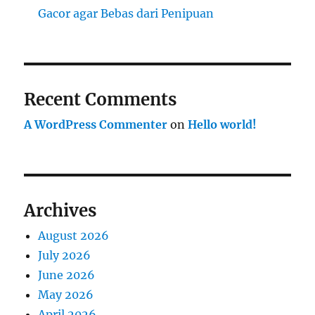
Gacor agar Bebas dari Penipuan
Recent Comments
A WordPress Commenter
on
Hello world!
Archives
August 2026
July 2026
June 2026
May 2026
April 2026