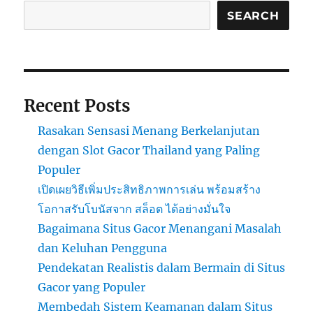
dengan
SEARCH
Strategi
dan
Tips
Terbaik
2025
Recent Posts
Rasakan Sensasi Menang Berkelanjutan
dengan Slot Gacor Thailand yang Paling
Populer
เปิดเผยวิธีเพิ่มประสิทธิภาพการเล่น พร้อมสร้าง
โอกาสรับโบนัสจาก สล็อต ได้อย่างมั่นใจ
Bagaimana Situs Gacor Menangani Masalah
dan Keluhan Pengguna
Pendekatan Realistis dalam Bermain di Situs
Gacor yang Populer
Membedah Sistem Keamanan dalam Situs