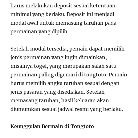
harus melakukan deposit sesuai ketentuan
minimal yang berlaku. Deposit ini menjadi
modal awal untuk memasang taruhan pada
permainan yang dipilih.
Setelah modal tersedia, pemain dapat memilih
jenis permainan yang ingin dimainkan,
misalnya togel, yang merupakan salah satu
permainan paling digemari di tongtoto. Pemain
harus memilih angka taruhan sesuai dengan
jenis pasaran yang disediakan. Setelah
memasang taruhan, hasil keluaran akan
diumumkan sesuai jadwal resmi yang berlaku.
Keunggulan Bermain di Tongtoto