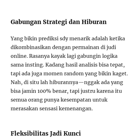
Gabungan Strategi dan Hiburan
Yang bikin prediksi sdy menarik adalah ketika
dikombinasikan dengan permainan di judi
online. Rasanya kayak lagi gabungin logika
sama insting. Kadang hasil analisis bisa tepat,
tapi ada juga momen random yang bikin kaget.
Nah, di situ lah hiburannya—nggak ada yang
bisa jamin 100% benar, tapi justru karena itu
semua orang punya kesempatan untuk
merasakan sensasi kemenangan.
Fleksibilitas Jadi Kunci