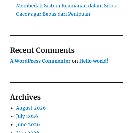
Membedah Sistem Keamanan dalam Situs
Gacor agar Bebas dari Penipuan
Recent Comments
A WordPress Commenter
on
Hello world!
Archives
August 2026
July 2026
June 2026
May 2026