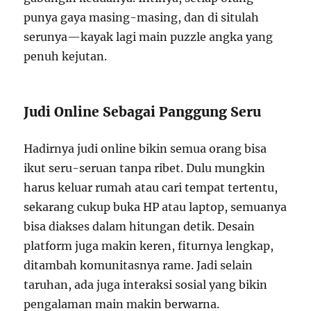
punya gaya masing-masing, dan di situlah
serunya—kayak lagi main puzzle angka yang
penuh kejutan.
Judi Online Sebagai Panggung Seru
Hadirnya judi online bikin semua orang bisa
ikut seru-seruan tanpa ribet. Dulu mungkin
harus keluar rumah atau cari tempat tertentu,
sekarang cukup buka HP atau laptop, semuanya
bisa diakses dalam hitungan detik. Desain
platform juga makin keren, fiturnya lengkap,
ditambah komunitasnya rame. Jadi selain
taruhan, ada juga interaksi sosial yang bikin
pengalaman main makin berwarna.