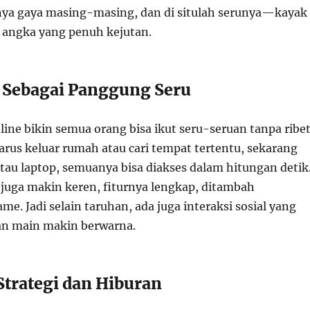
nya gaya masing-masing, dan di situlah serunya—kayak
e angka yang penuh kejutan.
e Sebagai Panggung Seru
line bikin semua orang bisa ikut seru-seruan tanpa ribet
rus keluar rumah atau cari tempat tertentu, sekarang
tau laptop, semuanya bisa diakses dalam hitungan detik
 juga makin keren, fiturnya lengkap, ditambah
e. Jadi selain taruhan, ada juga interaksi sosial yang
an main makin berwarna.
trategi dan Hiburan