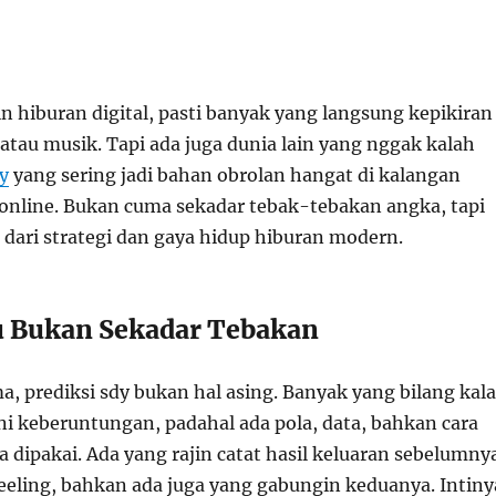
 hiburan digital, pasti banyak yang langsung kepikiran
 atau musik. Tapi ada juga dunia lain yang nggak kalah
y
yang sering jadi bahan obrolan hangat di kalangan
online. Bukan cuma sekadar tebak-tebakan angka, tapi
 dari strategi dan gaya hidup hiburan modern.
tu Bukan Sekadar Tebakan
, prediksi sdy bukan hal asing. Banyak yang bilang kal
ni keberuntungan, padahal ada pola, data, bahkan cara
sa dipakai. Ada yang rajin catat hasil keluaran sebelumny
feeling, bahkan ada juga yang gabungin keduanya. Intiny