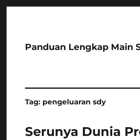
Panduan Lengkap Main S
Tag:
pengeluaran sdy
Serunya Dunia Pre