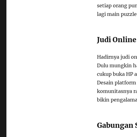
setiap orang pu
lagi main puzzl
Judi Onlin
Hadirnya judi on
Dulu mungkin ha
cukup buka HP a
Desain platform
komunitasnya ram
bikin pengalam
Gabungan S