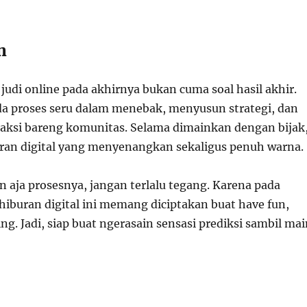
n
 judi online pada akhirnya bukan cuma soal hasil akhir.
 ada proses seru dalam menebak, menyusun strategi, dan
aksi bareng komunitas. Selama dimainkan dengan bijak
iburan digital yang menyenangkan sekaligus penuh warna.
n aja prosesnya, jangan terlalu tegang. Karena pada
hiburan digital ini memang diciptakan buat have fun,
ng. Jadi, siap buat ngerasain sensasi prediksi sambil mai