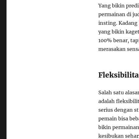
Yang bikin pred
permainan di jud
insting. Kadang 
yang bikin kage
100% benar, tap
merasakan sens
Fleksibilit
Salah satu alasa
adalah fleksibil
serius dengan s
pemain bisa beba
bikin permainan 
kesibukan sehar