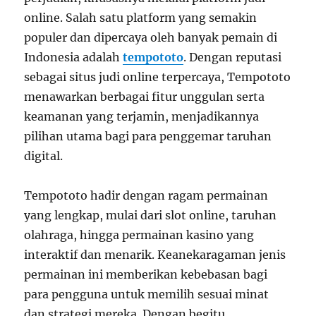
online. Salah satu platform yang semakin
populer dan dipercaya oleh banyak pemain di
Indonesia adalah
tempototo
. Dengan reputasi
sebagai situs judi online terpercaya, Tempototo
menawarkan berbagai fitur unggulan serta
keamanan yang terjamin, menjadikannya
pilihan utama bagi para penggemar taruhan
digital.
Tempototo hadir dengan ragam permainan
yang lengkap, mulai dari slot online, taruhan
olahraga, hingga permainan kasino yang
interaktif dan menarik. Keanekaragaman jenis
permainan ini memberikan kebebasan bagi
para pengguna untuk memilih sesuai minat
dan strategi mereka. Dengan begitu,