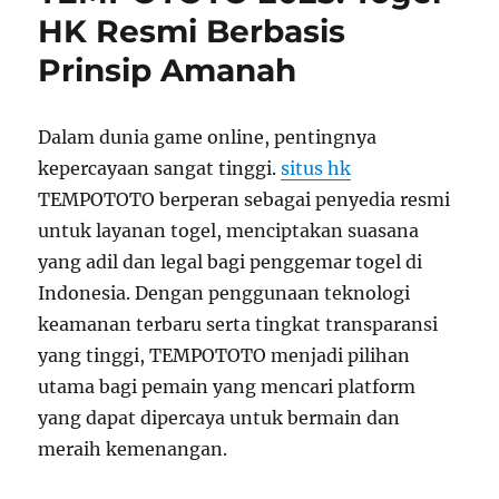
Terpercaya
HK Resmi Berbasis
dengan
Prinsip Amanah
Fitur
Lengkap
dan
Keamanan
Dalam dunia game online, pentingnya
Optimal
kepercayaan sangat tinggi.
situs hk
untuk
TEMPOTOTO berperan sebagai penyedia resmi
Pengguna
untuk layanan togel, menciptakan suasana
yang adil dan legal bagi penggemar togel di
Indonesia. Dengan penggunaan teknologi
keamanan terbaru serta tingkat transparansi
yang tinggi, TEMPOTOTO menjadi pilihan
utama bagi pemain yang mencari platform
yang dapat dipercaya untuk bermain dan
meraih kemenangan.