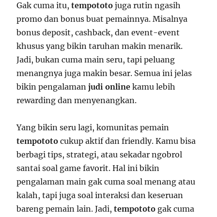
Gak cuma itu,
tempototo
juga rutin ngasih
promo dan bonus buat pemainnya. Misalnya
bonus deposit, cashback, dan event-event
khusus yang bikin taruhan makin menarik.
Jadi, bukan cuma main seru, tapi peluang
menangnya juga makin besar. Semua ini jelas
bikin pengalaman
judi online
kamu lebih
rewarding dan menyenangkan.
Yang bikin seru lagi, komunitas pemain
tempototo
cukup aktif dan friendly. Kamu bisa
berbagi tips, strategi, atau sekadar ngobrol
santai soal game favorit. Hal ini bikin
pengalaman main gak cuma soal menang atau
kalah, tapi juga soal interaksi dan keseruan
bareng pemain lain. Jadi,
tempototo
gak cuma