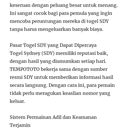
keseruan dengan peluang besar untuk menang.
Ini sangat cocok bagi para pemula yang ingin
mencoba peruntungan mereka di togel SDY
tanpa harus mengeluarkan banyak biaya.
Pasar Togel SDY yang Dapat Dipercaya
Togel Sydney (SDY) memiliki reputasi baik,
dengan hasil yang diumumkan setiap hari.
TEMPOTOTO bekerja sama dengan sumber
resmi SDY untuk memberikan informasi hasil
secara langsung. Dengan cara ini, para pemain
tidak perlu meragukan keaslian nomor yang
keluar.
Sistem Permainan Adil dan Keamanan
Terjamin