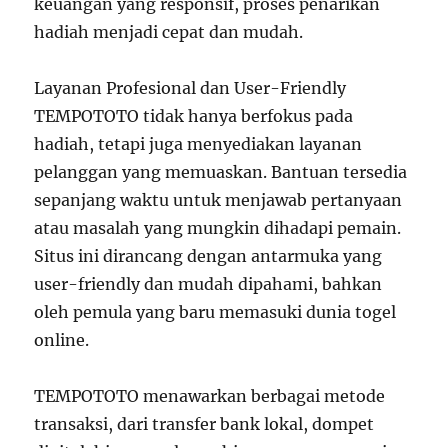
keuangan yang responsif, proses penarikan
hadiah menjadi cepat dan mudah.
Layanan Profesional dan User-Friendly
TEMPOTOTO tidak hanya berfokus pada
hadiah, tetapi juga menyediakan layanan
pelanggan yang memuaskan. Bantuan tersedia
sepanjang waktu untuk menjawab pertanyaan
atau masalah yang mungkin dihadapi pemain.
Situs ini dirancang dengan antarmuka yang
user-friendly dan mudah dipahami, bahkan
oleh pemula yang baru memasuki dunia togel
online.
TEMPOTOTO menawarkan berbagai metode
transaksi, dari transfer bank lokal, dompet