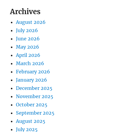
Archives
August 2026
July 2026
June 2026
May 2026
April 2026
March 2026
February 2026
January 2026
December 2025
November 2025
October 2025
September 2025
August 2025
July 2025