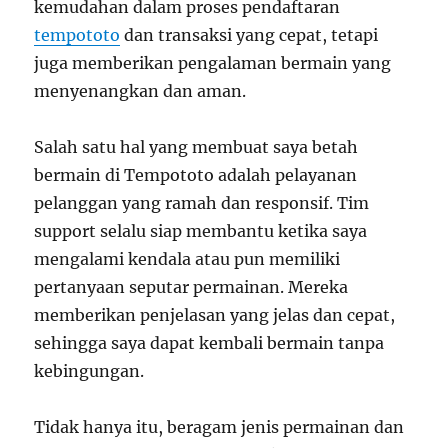
kemudahan dalam proses pendaftaran
tempototo
dan transaksi yang cepat, tetapi
juga memberikan pengalaman bermain yang
menyenangkan dan aman.
Salah satu hal yang membuat saya betah
bermain di Tempototo adalah pelayanan
pelanggan yang ramah dan responsif. Tim
support selalu siap membantu ketika saya
mengalami kendala atau pun memiliki
pertanyaan seputar permainan. Mereka
memberikan penjelasan yang jelas dan cepat,
sehingga saya dapat kembali bermain tanpa
kebingungan.
Tidak hanya itu, beragam jenis permainan dan