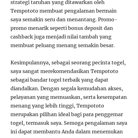
strategi taruhan yang ditawarkan oleh
Tempototo membuat pengalaman bermain
saya semakin seru dan menantang. Promo-
promo menarik seperti bonus deposit dan
cashback juga menjadi nilai tambah yang
membuat peluang menang semakin besar.
Kesimpulannya, sebagai seorang pecinta togel,
saya sangat merekomendasikan Tempototo
sebagai bandar togel terbaik yang dapat
diandalkan. Dengan segala kemudahan akses,
pelayanan yang memuaskan, serta kesempatan
menang yang lebih tinggi, Tempototo
merupakan pilihan ideal bagi para penggemar
togel, termasuk saya. Semoga pengalaman saya
ini dapat membantu Anda dalam menemukan