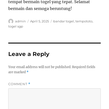
tempat bermain togel yang tepat. Selamat
bermain dan semoga beruntung!
Author
Posted
Tags
admin
April 5, 2025
bandar togel
,
tempototo
,
on
togel sgp
Leave a Reply
Your email address will not be published.
Required fields
are marked
*
COMMENT
*