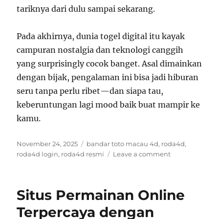
tariknya dari dulu sampai sekarang.
Pada akhirnya, dunia togel digital itu kayak
campuran nostalgia dan teknologi canggih
yang surprisingly cocok banget. Asal dimainkan
dengan bijak, pengalaman ini bisa jadi hiburan
seru tanpa perlu ribet—dan siapa tau,
keberuntungan lagi mood baik buat mampir ke
kamu.
Posted
Tags
November 24, 2025
bandar toto macau 4d
,
roda4d
,
on
on
roda4d login
,
roda4d resmi
Leave a comment
Menjelajahi
Serunya
Dunia
Situs Permainan Online
Togel
Digital
Terpercaya dengan