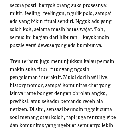
secara pasti, banyak orang suka prosesnya:
mikir, feeling-feelingan, ngulik pola, sampai
ada yang bikin ritual sendiri. Nggak ada yang
salah kok, selama masih batas wajar. Toh,
semua ini bagian dari hiburan—kayak main
puzzle versi dewasa yang ada bumbunya.
Tren terbaru juga menunjukkan kalau pemain
makin suka fitur-fitur yang ngasih
pengalaman interaktif. Mulai dari hasil live,
history nomor, sampai komunitas chat yang
isinya rame banget dengan obrolan angka,
prediksi, atau sekadar bercanda receh ala
netizen. Di sini, sensasi bermain nggak cuma
soal menang atau kalah, tapi juga tentang vibe
dan komunitas yang ngebuat semuanya lebih