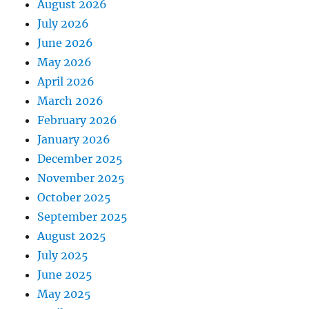
August 2026
July 2026
June 2026
May 2026
April 2026
March 2026
February 2026
January 2026
December 2025
November 2025
October 2025
September 2025
August 2025
July 2025
June 2025
May 2025