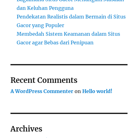
dan Keluhan Pengguna
Pendekatan Realistis dalam Bermain di Situs
Gacor yang Populer
Membedah Sistem Keamanan dalam Situs
Gacor agar Bebas dari Penipuan
Recent Comments
A WordPress Commenter
on
Hello world!
Archives