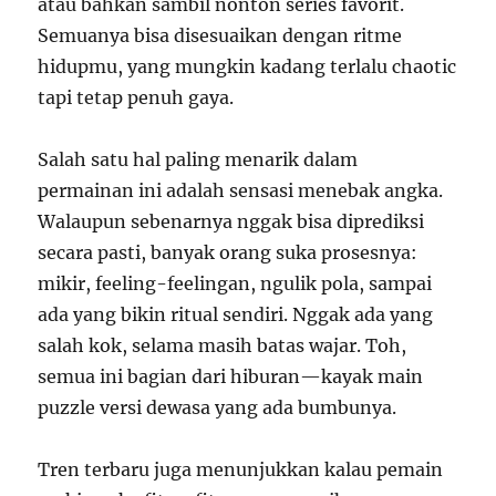
atau bahkan sambil nonton series favorit.
Semuanya bisa disesuaikan dengan ritme
hidupmu, yang mungkin kadang terlalu chaotic
tapi tetap penuh gaya.
Salah satu hal paling menarik dalam
permainan ini adalah sensasi menebak angka.
Walaupun sebenarnya nggak bisa diprediksi
secara pasti, banyak orang suka prosesnya:
mikir, feeling-feelingan, ngulik pola, sampai
ada yang bikin ritual sendiri. Nggak ada yang
salah kok, selama masih batas wajar. Toh,
semua ini bagian dari hiburan—kayak main
puzzle versi dewasa yang ada bumbunya.
Tren terbaru juga menunjukkan kalau pemain