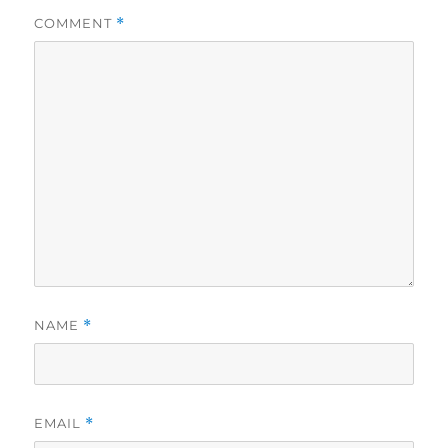
COMMENT
*
NAME
*
EMAIL
*