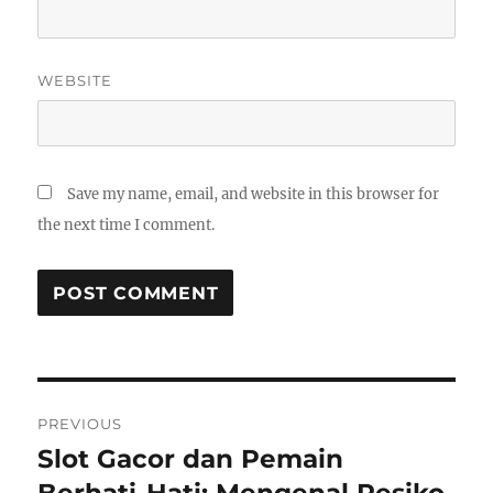
WEBSITE
Save my name, email, and website in this browser for
the next time I comment.
Post
PREVIOUS
navigation
Slot Gacor dan Pemain
Previous
post: