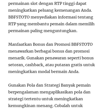
permainan slot dengan RTP tinggi dapat
meningkatkan peluang kemenangan Anda.
BBFSTOTO menyediakan informasi tentang
RTP yang membantu pemain dalam memilih
permainan paling menguntungkan.
Manfaatkan Bonus dan Promosi BBFSTOTO
menawarkan berbagai bonus dan promosi
menarik. Gunakan penawaran seperti bonus
setoran, cashback, atau putaran gratis untuk
meningkatkan modal bermain Anda.
Gunakan Pola dan Strategi Banyak pemain
berpengalaman mengaplikasikan pola dan
strategi tertentu untuk meningkatkan
kemungkinan menang. Cobalah untuk