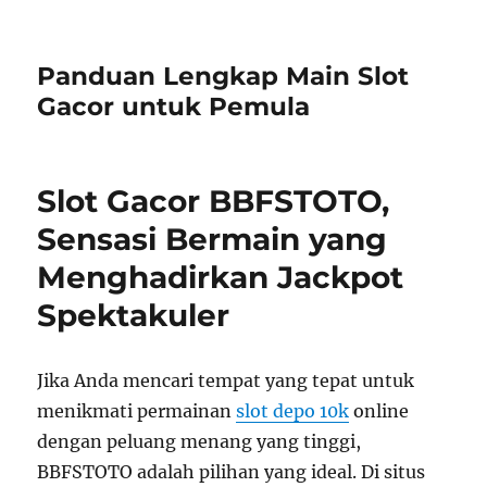
Panduan Lengkap Main Slot
Gacor untuk Pemula
Slot Gacor BBFSTOTO,
Sensasi Bermain yang
Menghadirkan Jackpot
Spektakuler
Jika Anda mencari tempat yang tepat untuk
menikmati permainan
slot depo 10k
online
dengan peluang menang yang tinggi,
BBFSTOTO adalah pilihan yang ideal. Di situs