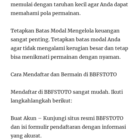
memulai dengan taruhan kecil agar Anda dapat
memahami pola permainan.
Tetapkan Batas Modal Mengelola keuangan
sangat penting. Tetapkan batas modal Anda
agar tidak mengalami kerugian besar dan tetap
bisa menikmati permainan dengan nyaman.
Cara Mendaftar dan Bermain di BBFSTOTO
Mendaftar di BBFSTOTO sangat mudah. Ikuti
langkahlangkah berikut:
Buat Akun – Kunjungi situs resmi BBFSTOTO
dan isi formulir pendaftaran dengan informasi
yang akurat.