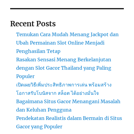
Recent Posts
Temukan Cara Mudah Menang Jackpot dan
Ubah Permainan Slot Online Menjadi
Penghasilan Tetap
Rasakan Sensasi Menang Berkelanjutan
dengan Slot Gacor Thailand yang Paling
Populer
เปิดเผยวิธีเพิ่มประสิทธิภาพการเล่น พร้อมสร้าง
โอกาสรับโบนัสจาก สล็อต ได้อย่างมั่นใจ
Bagaimana Situs Gacor Menangani Masalah
dan Keluhan Pengguna
Pendekatan Realistis dalam Bermain di Situs
Gacor yang Populer