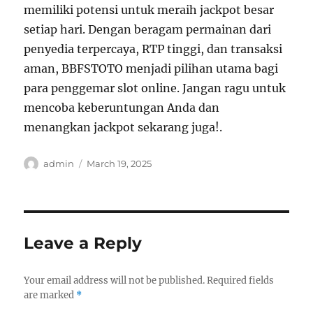
memiliki potensi untuk meraih jackpot besar
setiap hari. Dengan beragam permainan dari
penyedia terpercaya, RTP tinggi, dan transaksi
aman, BBFSTOTO menjadi pilihan utama bagi
para penggemar slot online. Jangan ragu untuk
mencoba keberuntungan Anda dan
menangkan jackpot sekarang juga!.
Author
Posted
admin
March 19, 2025
on
Leave a Reply
Your email address will not be published.
Required fields
are marked
*