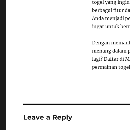
togel yang ingi
berbagai fitur 
Anda menjadi pe
ingat untuk ber
Dengan memanfa
menang dalam p
lagi? Daftar di
permainan togel
Leave a Reply