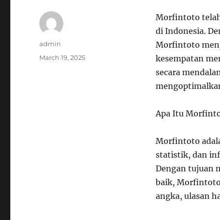
Morfintoto tela
di Indonesia. D
Author
admin
Morfintoto menj
Posted
March 19, 2025
kesempatan men
on
secara mendal
mengoptimalkan
Apa Itu Morfint
Morfintoto adal
statistik, dan i
Dengan tujuan 
baik, Morfintot
angka, ulasan h