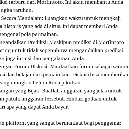
ksi terbaru dari Morfintoto. Ini akan membantu Anda
angka taruhan.
tik Secara Mendalam: Luangkan waktu untuk mengkaji
ta historis yang ada di situs. Ini dapat memberi Anda
mengenai pola permainan.
gandalkan Prediksi: Meskipun prediksi di Morfintoto
nting untuk tidak sepenuhnya mengandalkan prediksi
an juga intuisi dan pengalaman Anda.
ngan Forum Diskusi: Manfaatkan forum sebagai sarana
si dan belajar dari pemain lain. Diskusi bisa memberika
 yang mungkin belum Anda pikirkan.
gan yang Bijak: Buatlah anggaran yang jelas untuk
an patuhi anggaran tersebut. Hindari godaan untuk
ari apa yang dapat Anda bayar.
ah platform yang sangat bermanfaat bagi penggemar