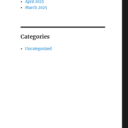
April 2025
March 2025
Categories
Uncategorized
,