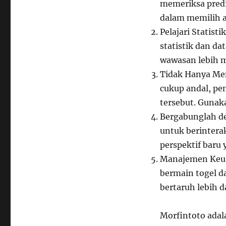
memeriksa predi
dalam memilih 
Pelajari Statis
statistik dan da
wawasan lebih 
Tidak Hanya Men
cukup andal, pe
tersebut. Gunak
Bergabunglah de
untuk berinterak
perspektif baru
Manajemen Keuan
bermain togel d
bertaruh lebih d
Morfintoto adal