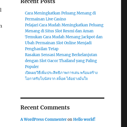
Recent Posts
l
Cara Meningkatkan Peluang Menang di
Permainan Live Casino
Pelajari Cara Mudah Meningkatkan Peluang
n
Menang di Situs Slot Resmi dan Aman
Temukan Cara Mudah Menang Jackpot dan
Ubah Permainan Slot Online Menjadi
Penghasilan Tetap
Rasakan Sensasi Menang Berkelanjutan
dengan Slot Gacor Thailand yang Paling
Populer
เปิดเผยวิธีเพิ่มประสิทธิภาพการเล่น พร้อมสร้าง
โอกาสรับโบนัสจาก สล็อต ได้อย่างมั่นใจ
Recent Comments
A WordPress Commenter
on
Hello world!