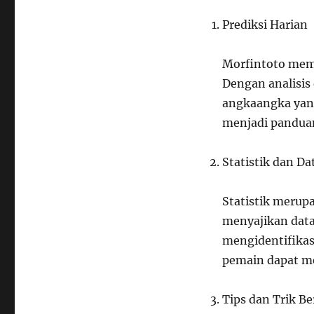
Prediksi Harian
Morfintoto memb
Dengan analisis
angkaangka yang
menjadi pandua
Statistik dan Da
Statistik merup
menyajikan data
mengidentifikas
pemain dapat me
Tips dan Trik B