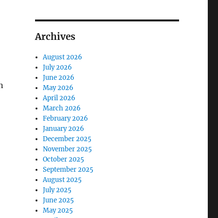
Archives
August 2026
July 2026
June 2026
n
May 2026
April 2026
March 2026
February 2026
January 2026
December 2025
November 2025
October 2025
September 2025
August 2025
July 2025
June 2025
May 2025