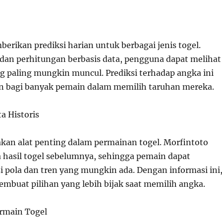
erikan prediksi harian untuk berbagai jenis togel.
 dan perhitungan berbasis data, pengguna dapat melihat
 paling mungkin muncul. Prediksi terhadap angka ini
n bagi banyak pemain dalam memilih taruhan mereka.
ta Historis
akan alat penting dalam permainan togel. Morfintoto
 hasil togel sebelumnya, sehingga pemain dapat
i pola dan tren yang mungkin ada. Dengan informasi ini
mbuat pilihan yang lebih bijak saat memilih angka.
ermain Togel