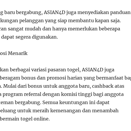
ng baru bergabung, ASIAN4D juga menyediakan panduan
ukungan pelanggan yang siap membantu kapan saja.
aran sangat mudah dan hanya memerlukan beberapa
 dapat segera digunakan.
osi Menarik
kan berbagai variasi pasaran togel, ASIAN4D juga
 beragam bonus dan promosi harian yang bermanfaat ba
. Mulai dari bonus untuk anggota baru, cashback atas
a program referral dengan komisi tinggi bagi anggota
teman bergabung. Semua keuntungan ini dapat
peluang untuk meraih kemenangan dan menambah
bermain togel online.