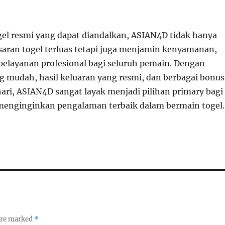
ogel resmi yang dapat diandalkan, ASIAN4D tidak hanya
ran togel terluas tetapi juga menjamin kenyamanan,
elayanan profesional bagi seluruh pemain. Dengan
ng mudah, hasil keluaran yang resmi, dan berbagai bonus
hari, ASIAN4D sangat layak menjadi pilihan primary bagi
 menginginkan pengalaman terbaik dalam bermain togel.
 are marked
*