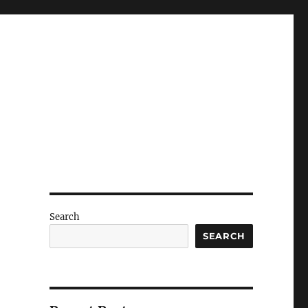
Search
SEARCH