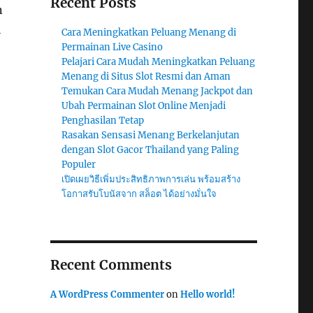
Recent Posts
n
i
Cara Meningkatkan Peluang Menang di
Permainan Live Casino
Pelajari Cara Mudah Meningkatkan Peluang
Menang di Situs Slot Resmi dan Aman
Temukan Cara Mudah Menang Jackpot dan
Ubah Permainan Slot Online Menjadi
Penghasilan Tetap
Rasakan Sensasi Menang Berkelanjutan
dengan Slot Gacor Thailand yang Paling
Populer
เปิดเผยวิธีเพิ่มประสิทธิภาพการเล่น พร้อมสร้าง
โอกาสรับโบนัสจาก สล็อต ได้อย่างมั่นใจ
Recent Comments
A WordPress Commenter
on
Hello world!