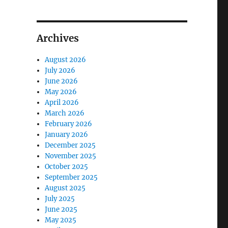
Archives
August 2026
July 2026
June 2026
May 2026
April 2026
March 2026
February 2026
January 2026
December 2025
November 2025
October 2025
September 2025
August 2025
July 2025
June 2025
May 2025