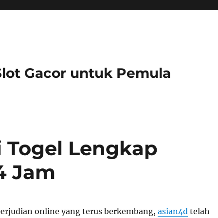
lot Gacor untuk Pemula
i Togel Lengkap
4 Jam
perjudian online yang terus berkembang,
asian4d
telah