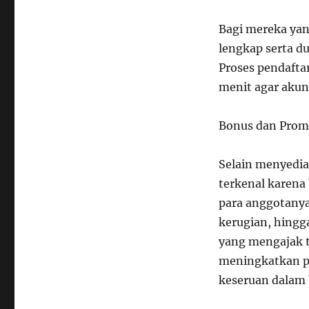
Bagi mereka ya
lengkap serta d
Proses pendaft
menit agar akun
Bonus dan Prom
Selain menyedia
terkenal karena
para anggotanya
kerugian, hingg
yang mengajak 
meningkatkan 
keseruan dalam 