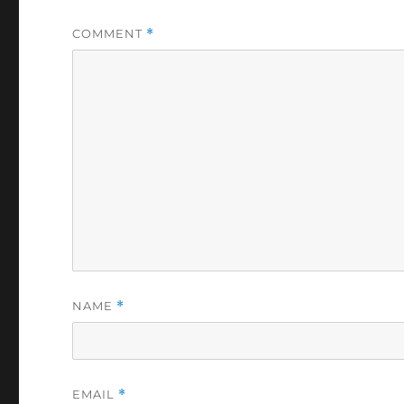
COMMENT
*
NAME
*
EMAIL
*