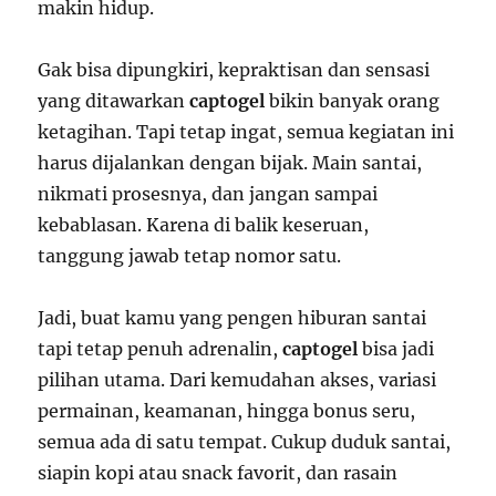
makin hidup.
Gak bisa dipungkiri, kepraktisan dan sensasi
yang ditawarkan
captogel
bikin banyak orang
ketagihan. Tapi tetap ingat, semua kegiatan ini
harus dijalankan dengan bijak. Main santai,
nikmati prosesnya, dan jangan sampai
kebablasan. Karena di balik keseruan,
tanggung jawab tetap nomor satu.
Jadi, buat kamu yang pengen hiburan santai
tapi tetap penuh adrenalin,
captogel
bisa jadi
pilihan utama. Dari kemudahan akses, variasi
permainan, keamanan, hingga bonus seru,
semua ada di satu tempat. Cukup duduk santai,
siapin kopi atau snack favorit, dan rasain