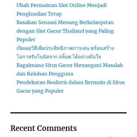
Ubah Permainan Slot Online Menjadi
Penghasilan Tetap
Rasakan Sensasi Menang Berkelanjutan
dengan Slot Gacor Thailand yang Paling
Populer
เปิดเผยวิธีเพิ่มประสิทธิภาพการเล่น พร้อมสร้าง
โอกาสรับโบนัสจาก สล็อต ได้อย่างมั่นใจ
Bagaimana Situs Gacor Menangani Masalah
dan Keluhan Pengguna
Pendekatan Realistis dalam Bermain di Situs
Gacor yang Populer
Recent Comments