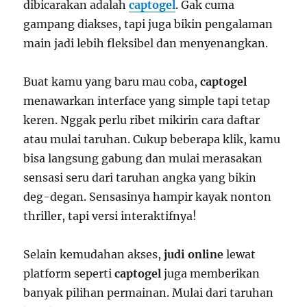
dibicarakan adalah
captogel
. Gak cuma
gampang diakses, tapi juga bikin pengalaman
main jadi lebih fleksibel dan menyenangkan.
Buat kamu yang baru mau coba,
captogel
menawarkan interface yang simple tapi tetap
keren. Nggak perlu ribet mikirin cara daftar
atau mulai taruhan. Cukup beberapa klik, kamu
bisa langsung gabung dan mulai merasakan
sensasi seru dari taruhan angka yang bikin
deg-degan. Sensasinya hampir kayak nonton
thriller, tapi versi interaktifnya!
Selain kemudahan akses,
judi online
lewat
platform seperti
captogel
juga memberikan
banyak pilihan permainan. Mulai dari taruhan