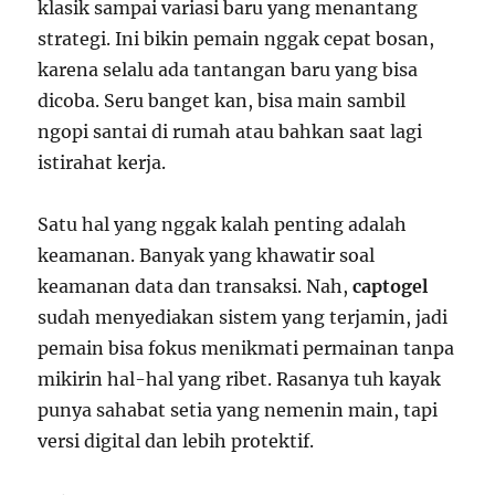
klasik sampai variasi baru yang menantang
strategi. Ini bikin pemain nggak cepat bosan,
karena selalu ada tantangan baru yang bisa
dicoba. Seru banget kan, bisa main sambil
ngopi santai di rumah atau bahkan saat lagi
istirahat kerja.
Satu hal yang nggak kalah penting adalah
keamanan. Banyak yang khawatir soal
keamanan data dan transaksi. Nah,
captogel
sudah menyediakan sistem yang terjamin, jadi
pemain bisa fokus menikmati permainan tanpa
mikirin hal-hal yang ribet. Rasanya tuh kayak
punya sahabat setia yang nemenin main, tapi
versi digital dan lebih protektif.