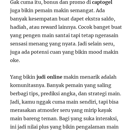
Gak cuma itu, bonus dan promo di
captogel
juga bikin pemain makin semangat. Ada
banyak kesempatan buat dapet ekstra saldo,
hadiah, atau reward lainnya. Cocok banget buat
yang pengen main santai tapi tetap ngerasain
sensasi menang yang nyata. Jadi selain seru,
juga ada potensi cuan yang bikin mood makin
oke.
Yang bikin
judi online
makin menarik adalah
komunitasnya. Banyak pemain yang saling
berbagi tips, prediksi angka, dan strategi main.
Jadi, kamu nggak cuma main sendiri, tapi bisa
merasakan atmosfer seru yang mirip kayak
main bareng teman. Bagi yang suka interaksi,
ini jadi nilai plus yang bikin pengalaman main