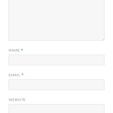
NAME
*
EMAIL
*
WEBSITE