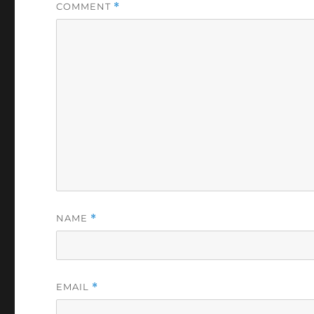
COMMENT
*
NAME
*
EMAIL
*