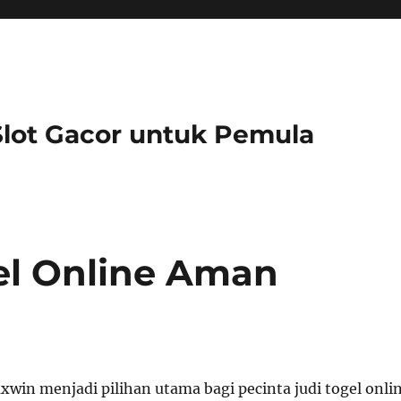
lot Gacor untuk Pemula
el Online Aman
win menjadi pilihan utama bagi pecinta judi togel onli