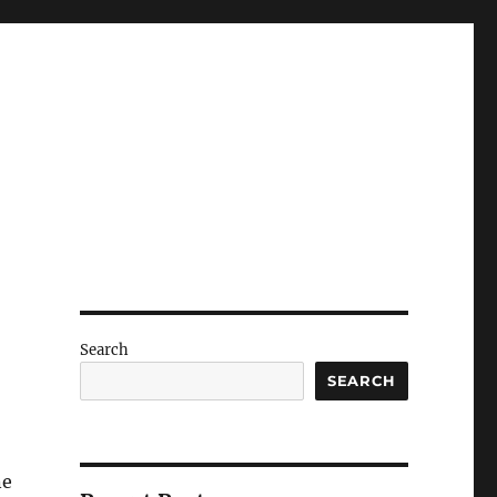
Search
SEARCH
ne