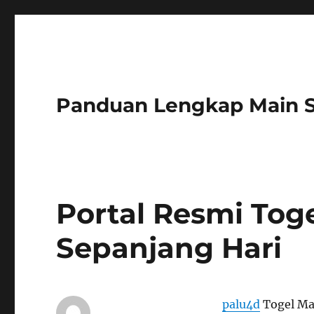
Panduan Lengkap Main S
Portal Resmi Tog
Sepanjang Hari
palu4d
Togel Max