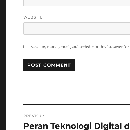
WEBSITE
Save my name, email, and website in this browser for
Post
PREVIOUS
navigation
Peran Teknologi Digital
Previous