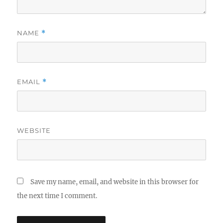
NAME
*
EMAIL
*
WEBSITE
Save my name, email, and website in this browser for
the next time I comment.