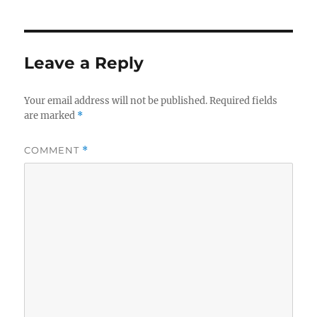
Leave a Reply
Your email address will not be published.
Required fields
are marked
*
COMMENT
*