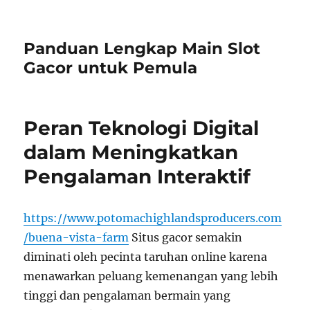
Panduan Lengkap Main Slot
Gacor untuk Pemula
Peran Teknologi Digital
dalam Meningkatkan
Pengalaman Interaktif
https://www.potomachighlandsproducers.com
/buena-vista-farm
Situs gacor semakin
diminati oleh pecinta taruhan online karena
menawarkan peluang kemenangan yang lebih
tinggi dan pengalaman bermain yang