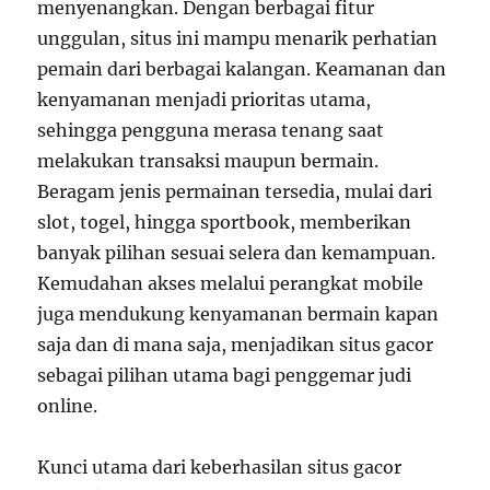
menyenangkan. Dengan berbagai fitur
unggulan, situs ini mampu menarik perhatian
pemain dari berbagai kalangan. Keamanan dan
kenyamanan menjadi prioritas utama,
sehingga pengguna merasa tenang saat
melakukan transaksi maupun bermain.
Beragam jenis permainan tersedia, mulai dari
slot, togel, hingga sportbook, memberikan
banyak pilihan sesuai selera dan kemampuan.
Kemudahan akses melalui perangkat mobile
juga mendukung kenyamanan bermain kapan
saja dan di mana saja, menjadikan situs gacor
sebagai pilihan utama bagi penggemar judi
online.
Kunci utama dari keberhasilan situs gacor