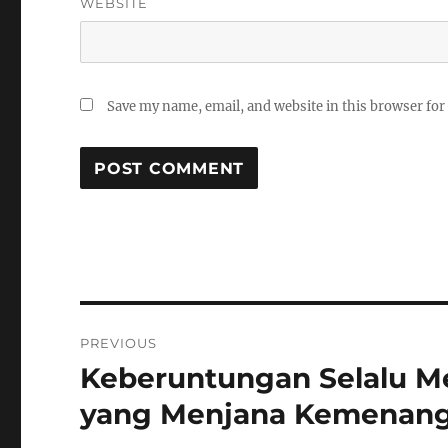
WEBSITE
Save my name, email, and website in this browser for
Post
PREVIOUS
navigation
Keberuntungan Selalu Me
Previous
post:
yang Menjana Kemenan