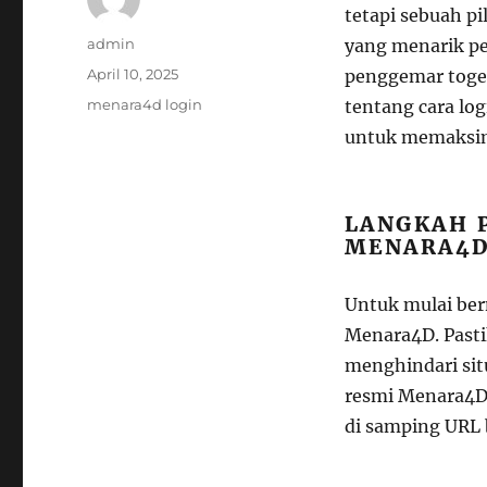
tetapi sebuah pi
Author
admin
yang menarik pe
Posted
April 10, 2025
penggemar togel
on
Tags
menara4d login
tentang cara log
untuk memaksim
LANGKAH 
MENARA4
Untuk mulai ber
Menara4D. Past
menghindari sit
resmi Menara4D
di samping URL 