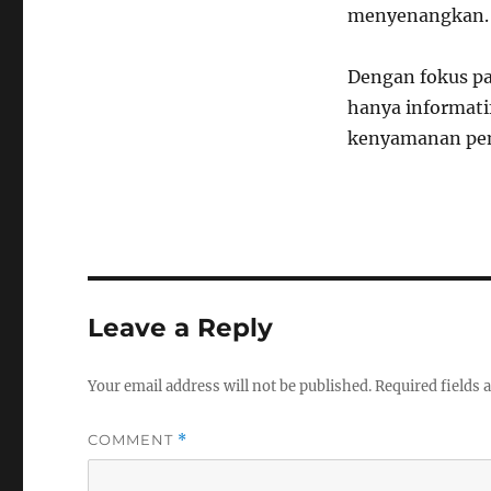
menyenangkan. 
Dengan fokus pad
hanya informat
kenyamanan pen
Leave a Reply
Your email address will not be published.
Required fields
COMMENT
*