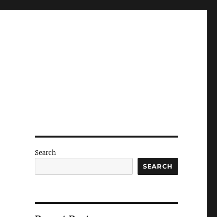
Search
SEARCH