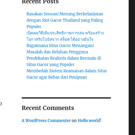
Recent Posts
Rasakan Sensasi Menang Berkelanjutan
dengan Slot Gacor Thailand yang Paling
Populer
เปิดเผยวิธีเพิ่มประสิทธิภาพการเล่น พร้อมสร้าง
โอกาสรับโบนัสจาก สล็อต ได้อย่างมั่นใจ
Bagaimana Situs Gacor Menangani
Masalah dan Keluhan Pengguna
Pendekatan Realistis dalam Bermain di
Situs Gacor yang Populer
Membedah Sistem Keamanan dalam Situs
Gacor agar Bebas dari Penipuan
o
Recent Comments
A WordPress Commenter
on
Hello world!