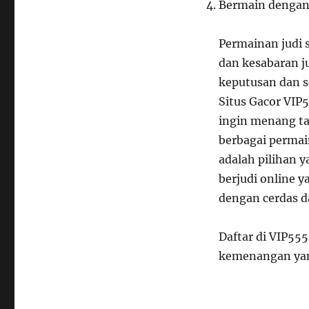
Bermain dengan
Permainan judi 
dan kesabaran j
keputusan dan s
Situs Gacor VI
ingin menang ta
berbagai permai
adalah pilihan 
berjudi online 
dengan cerdas d
Daftar di VIP55
kemenangan yan