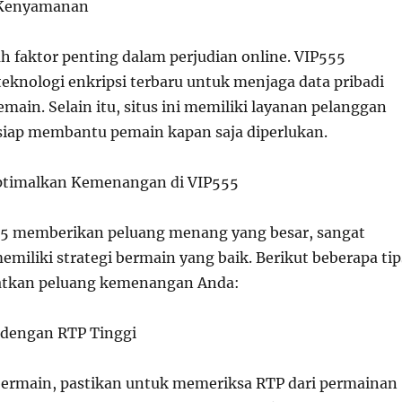
Kenyamanan
 faktor penting dalam perjudian online. VIP555
knologi enkripsi terbaru untuk menjaga data pribadi
ain. Selain itu, situs ini memiliki layanan pelanggan
 siap membantu pemain kapan saja diperlukan.
ptimalkan Kemenangan di VIP555
5 memberikan peluang menang yang besar, sangat
miliki strategi bermain yang baik. Berikut beberapa tip
tkan peluang kemenangan Anda:
 dengan RTP Tinggi
ermain, pastikan untuk memeriksa RTP dari permainan