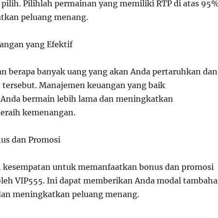
 pilih. Pilihlah permainan yang memiliki RTP di atas 95
tkan peluang menang.
ngan yang Efektif
an berapa banyak uang yang akan Anda pertaruhkan dan
 tersebut. Manajemen keuangan yang baik
nda bermain lebih lama dan meningkatkan
eraih kemenangan.
us dan Promosi
n kesempatan untuk memanfaatkan bonus dan promosi
oleh VIP555. Ini dapat memberikan Anda modal tambah
dan meningkatkan peluang menang.