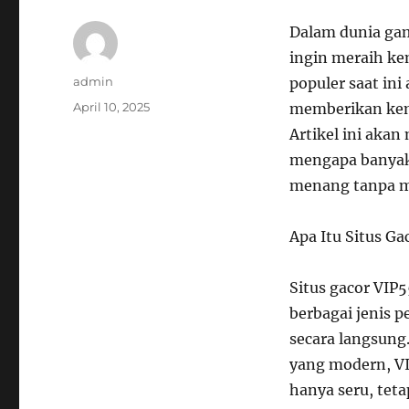
Dalam dunia game
ingin meraih ke
Author
admin
populer saat ini
Posted
April 10, 2025
memberikan kem
on
Artikel ini aka
mengapa banyak
menang tanpa m
Apa Itu Situs Ga
Situs gacor VIP
berbagai jenis p
secara langsung.
yang modern, V
hanya seru, tet