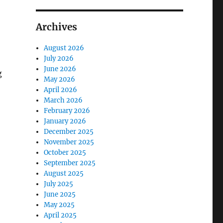
Archives
August 2026
July 2026
June 2026
g
May 2026
April 2026
March 2026
February 2026
January 2026
December 2025
November 2025
October 2025
September 2025
August 2025
July 2025
June 2025
May 2025
April 2025