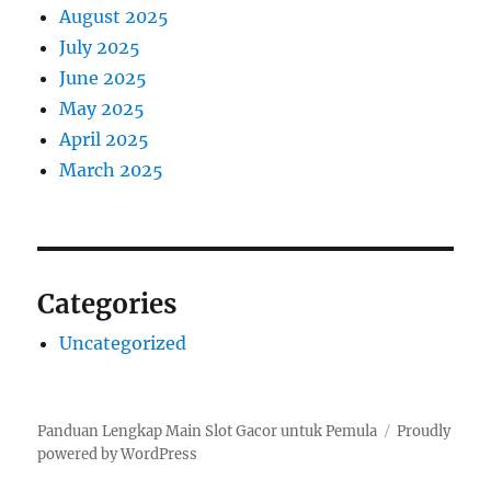
August 2025
July 2025
June 2025
May 2025
April 2025
March 2025
Categories
Uncategorized
Panduan Lengkap Main Slot Gacor untuk Pemula
Proudly
powered by WordPress