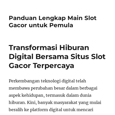
Panduan Lengkap Main Slot
Gacor untuk Pemula
Transformasi Hiburan
Digital Bersama Situs Slot
Gacor Terpercaya
Perkembangan teknologi digital telah
membawa perubahan besar dalam berbagai
aspek kehidupan, termasuk dalam dunia
hiburan. Kini, banyak masyarakat yang mulai
beralih ke platform digital untuk mencari