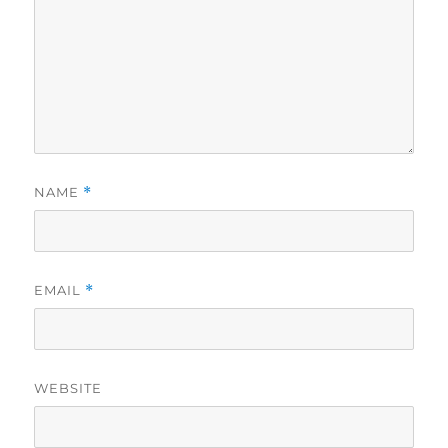
NAME
*
EMAIL
*
WEBSITE