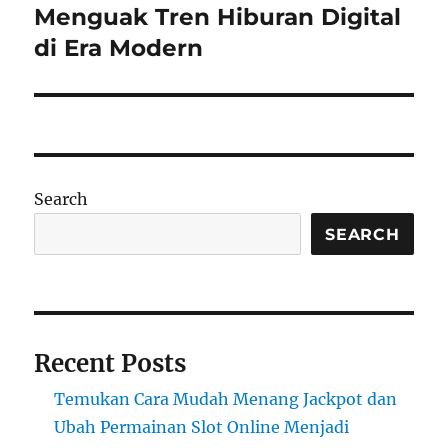
Menguak Tren Hiburan Digital
Next
post:
di Era Modern
Search
SEARCH
Recent Posts
Temukan Cara Mudah Menang Jackpot dan
Ubah Permainan Slot Online Menjadi