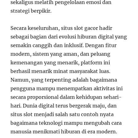
sekaligus melatih pengelolaan emosi dan
strategi berpikir.
Secara keseluruhan, situs slot gacor hadir
sebagai bagian dari evolusi hiburan digital yang
semakin canggih dan inklusif. Dengan fitur
modern, sistem yang aman, dan peluang
kemenangan yang menarik, platform ini
berhasil menarik minat masyarakat luas.
Namun, yang terpenting adalah bagaimana
pengguna mampu menempatkan aktivitas ini
secara proporsional dalam kehidupan sehari-
hari. Dunia digital terus bergerak maju, dan
situs slot menjadi salah satu contoh nyata
bagaimana teknologi mampu mengubah cara
manusia menikmati hiburan di era modern.