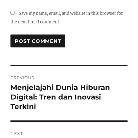
Save my name, email, and website in this browser for
the next time I comment.
Post
PREVIOUS
navigation
Menjelajahi Dunia Hiburan
Previous
post:
Digital: Tren dan Inovasi
Terkini
NEXT