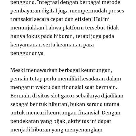
pengguna. Integrasi dengan berbagai metode
pembayaran digital juga mempermudah proses
transaksi secara cepat dan efisien. Hal ini
menunjukkan bahwa platform tersebut tidak
hanya fokus pada hiburan, tetapi juga pada
kenyamanan serta keamanan para
penggunanya.
Meski menawarkan berbagai keuntungan,
pemain tetap perlu memiliki kesadaran dalam
mengatur waktu dan finansial saat bermain.
Bermain di situs slot gacor sebaiknya dijadikan
sebagai bentuk hiburan, bukan sarana utama
untuk mencari keuntungan finansial. Dengan
pendekatan yang bijak, aktivitas ini dapat
menjadi hiburan yang menyenangkan