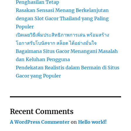
Penghasilan Tetap
Rasakan Sensasi Menang Berkelanjutan
dengan Slot Gacor Thailand yang Paling
Populer
เปิดเผยวิธีเพิ่มประสิทธิภาพการเล่น พร้อมสร้าง
โอกาสรับโบนัสจาก สล็อต ได้อย่างมั่นใจ
Bagaimana Situs Gacor Menangani Masalah
dan Keluhan Pengguna
Pendekatan Realistis dalam Bermain di Situs
Gacor yang Populer
Recent Comments
A WordPress Commenter
on
Hello world!